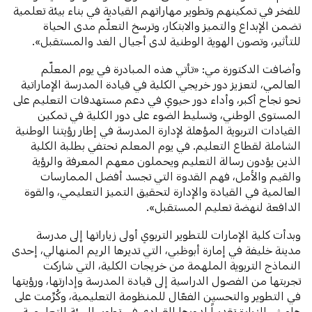
للفخر في تمكينهم وتطوير مهاراتهم القيادية في بناء بيئة تعلمية
تضمن الإبداع والتميز والابتكار، وترسخ التعلّم مدى الحياة
للتأثير، وتصون الهوية الوطنية لدى أجيال الغد والمستقبل».
وأضافت الدكتورة مي: «تأتي هذه المبادرة في يوم المعلّم
العالمي، لتعزيز دور خريجي الكلية في قيادة المدرسة الإماراتية
نحو نجاح أكبر، وأداء دور حيوي في دعم مستهدفات التعليم على
المستوى الوطني، وتسليط الضوء على دور الكلية في تمكين
القيادات التربوية المؤهلة لإدارة المدرسة في إطار رؤيتنا الوطنية
الشاملة لقطاع التعليم. في يوم المعلم نحتفي بطلبة الكلية
الذين يؤدون رسالة التعليم ويحملون معهم المعرفة والرؤية
والقيم والأمل، فهم القدوة التي تجسد أفضل الممارسات
العالمية في القيادة والإدارة لتحقيق التميز التعليمي، والقوة
الدافعة لنهضة تعليم المستقبل».
وبدأت كلية الإمارات للتطوير التربوي أولى زياراتها إلى مدرسة
مدينة خليفة في إمارة أبوظبي، التي تديرها الريم المنهالي، إحدى
النماذج التربوية الملهمة من خريجات الكلية، التي شاركت
تجربتها من الفصول الدراسية إلى قيادة المدرسة وإدارتها، ورؤيتها
في التطوير والتحسين الفعّال للمنظومة التعليمية، وكُرِّمت على
هامش الزيارة تقديراً لدورها القيادي في تطوير البيئة التعليمية