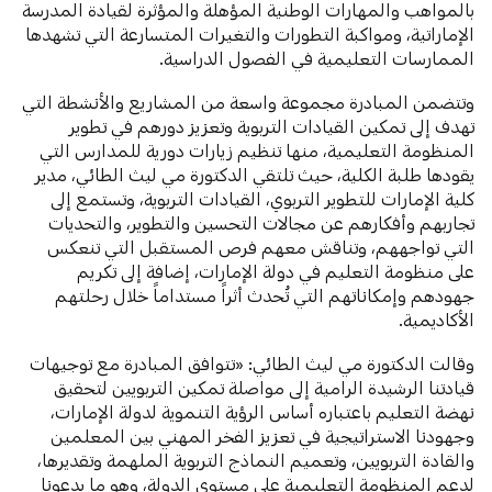
بالمواهب والمهارات الوطنية المؤهلة والمؤثرة لقيادة المدرسة
الإماراتية، ومواكبة التطورات والتغيرات المتسارعة التي تشهدها
الممارسات التعليمية في الفصول الدراسية.
وتتضمن المبادرة مجموعة واسعة من المشاريع والأنشطة التي
تهدف إلى تمكين القيادات التربوية وتعزيز دورهم في تطوير
المنظومة التعليمية، منها تنظيم زيارات دورية للمدارس التي
يقودها طلبة الكلية، حيث تلتقي الدكتورة مي ليث الطائي، مدير
كلية الإمارات للتطوير التربوي، القيادات التربوية، وتستمع إلى
تجاربهم وأفكارهم عن مجالات التحسين والتطوير، والتحديات
التي تواجههم، وتناقش معهم فرص المستقبل التي تنعكس
على منظومة التعليم في دولة الإمارات، إضافة إلى تكريم
جهودهم وإمكاناتهم التي تُحدث أثراً مستداماً خلال رحلتهم
الأكاديمية.
وقالت الدكتورة مي ليث الطائي: «تتوافق المبادرة مع توجيهات
قيادتنا الرشيدة الرامية إلى مواصلة تمكين التربويين لتحقيق
نهضة التعليم باعتباره أساس الرؤية التنموية لدولة الإمارات،
وجهودنا الاستراتيجية في تعزيز الفخر المهني بين المعلمين
والقادة التربويين، وتعميم النماذج التربوية الملهمة وتقديرها،
لدعم المنظومة التعليمية على مستوى الدولة، وهو ما يدعونا