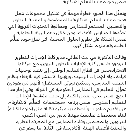
ضمن مجتمعات التعلُّم الابتكارية.
وتمثِّل هذا الخلوة خطوةً مهمةً في تشكيل مجموعات عمل
«مجتمعات التعلُّم الابتكارية» المتخصِّصة والمعنية بالتطوير
والتحسين المستمر للمدارس، ومعالجة التحديات التربوية التي
تحدِّدها المدارس الأعضاء. ومن خلال دعم البيئة التعاونية،
تعمل الشبكة على تطوير الحلول المحلية التي تعزِّز جودة تعلُّم
الطلبة وتفاعلهم بشكل كبير.
وقالت الدكتورة مي ليث الطائي، مدير كلية الإمارات للتطوير
التربوي: «تسعى كلية الإمارات للتطوير التربوي، مع شركائها
الاستراتيجيين في قطاع التعليم الوطني، إلى تنفيذ توجيهات
قيادة دولة الإمارات الرشيدة، ورؤيتها الاستشرافية للارتقاء بنظام
التعليم المدرسي، وتمكين تربويّي المستقبل؛ لأنهم مَن يقودون
تحوُّل التعليم في المدارس الحكومية في الدولة. وفي إطار هذا
النهج الاستراتيجي، تعمل الكلية إلى جانب مؤسَّسة الإمارات
للتعليم المدرسي، ضمن برنامج «مجتمعات التعلُّم الابتكارية»،
على تقديم مبادرات وأنشطة ديناميكية فعّالة مثل (خلوة الكتابة)،
لبناء مجتمعات تعليمية مهنية تدمج بين الخبرة الكبيرة
للتربويين والمعلمين وقادة المدارس مع المعرفة النظرية
والبحثية لأعضاء الهيئة الأكاديمية في الكلية، ما يسفر عن