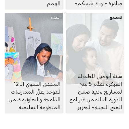
مبادرة «بورك غرسكم»
الهمم
المجتمع
التعليم
هيئة أبوظبي للطفولة
المبكرة تقدِّم 5 منح
المنتدى السنوي الـ 12
لمشاريع بحثية ضمن
للتوحد يعزِّز الممارسات
الدورة الثالثة من «برنامج
الدامجة والتعاونية ضمن
المنح البحثية» لتعزيز
المنظومة التعليمية
بحوث الطفولة المبكرة
في الإمارة