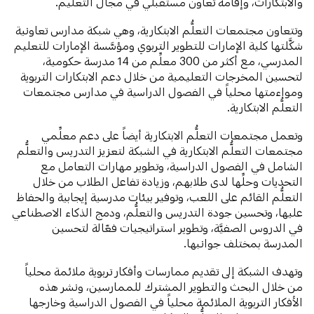
والابتكارات، وإقامة تعاون مستقبلي في مجال التعليم.
وتتعاون مجتمعات التعلُّم الابتكارية، وهي شبكة مدارس تعاونية
شكَّلتها كلية الإمارات للتطوير التربوي ومؤسَّسة الإمارات للتعليم
المدرسي، مع أكثر من 300 معلِّم من 14 مدرسة حكومية،
لتحسين المخرجات التعليمية من خلال دعم الابتكارات التربوية
ومواءمتها محلياً في الفصول الدراسية في مدارس مجتمعات
التعلُّم الابتكارية.
وتعمل مجتمعات التعلُّم الابتكارية أيضاً على دعم معلِّمي
مجتمعات التعلُّم الابتكارية في الشبكة لتعزيز التدريس والتعلُّم
الشامل في الفصول الدراسية، وتطوير مهارات التعامل مع
التحديات وحلِّها لدى طلابهم، وزيادة تفاعل الطلاب من خلال
التعلُّم القائم على اللعب، وتوفير بيئات مدرسية إيجابية والحفاظ
عليها، وتحسين جودة التدريس والتعلُّم، ودمج الذكاء الاصطناعي
في الدروس الصفيَّة، وتطوير استراتيجيات فعّالة لتحسين
المدرسة بمختلف جوانبها.
وتهدف الشبكة إلى تقديم ممارسات وأفكار تربوية ملائمة محلياً
من خلال البحث والتطوير المشترك للممارسين، ونشر هذه
الأفكار التربوية الملائمة محلياً في الفصول الدراسية وخارجها