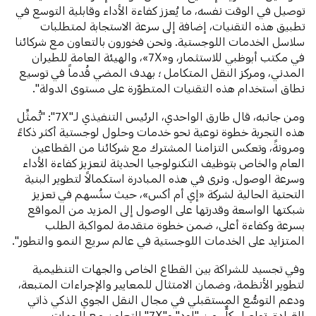
توصيل في الوقت نفسه، ما يُعزز كفاءة الأداء وقابلية التوسع في
تطبيق هذه التقنيات، إضافة إلى سرعة الاستجابة لمتطلبات
سلاسل الخدمات اللوجستية. ونحن فخورون بالتعاون مع شركائنا
في مكتب أبوظبي للاستثمار، و«7X»، والهيئة العامة للطيران
المدني، ومركز النقل المتكامل ؛ بهدف المضي قُدماً في توسيع
نطاق استخدام هذه التقنيات المتطوّرة على مستوى الدولة".
ومن جانبه، قال طارق الواحدي، الرئيس التنفيذي لـ"7X": "تُمثِّل
هذه التجربة خطوة نوعية نحو خدمات وحلول لوجستية أكثر ذكاءً
ومرونةً، وتعكس التزامنا المشترك مع شركائنا من القطاعين
العام والخاص بتوظيف التكنولوجيا الحديثة لتعزيز كفاءة الأداء
وسرعة الوصول. ونرى في هذه المبادرة استكمالاً لتطوير البنية
التحتية الحالية لشركة «إي أم أكس»، حيث ستُسهم في تعزيز
شبكتها الواسعة وقدرتها على الوصول إلى المزيد من المواقع
بسرعة وكفاءة أعلى، ضمن خطوة متقدمة لمواكبة الطلب
المتزايد على الخدمات اللوجستية في عالم سريع النمو والتطور".
وفي تجسيد للشراكة بين القطاع الخاص والجهات التنظيمية
لتطوير الأنظمة، وضمان الامتثال للمعايير والإجراءات المتبعة،
ودعم التوسُّع المستقبلي في مجال النقل الجوي الذكي ذاتي
القيادة، تواصل كلٌّ من "لود" و"7X" التعاون مع الجهات