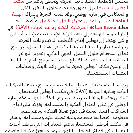
مجلس الأنظمة الذكية ذاتية الحركة، وتحظى بدعم من
مكتب
أبوظبي للاستثمار
، إلى تطوير واعتماد حلول التنقل الذكي
والمتكامل في إمارة أبوظبي. وقد تمت التجربة بإشراف
الهيئة
العامة للطيران المدني
و
مركز النقل المتكامل
، وأُقيمت تحت
مظلة
مجمع صناعة المركبات الذكية وذاتية القيادة (SAVI)
، في
إطار الجهود الهادفة إلى دعم الرؤية الإستراتيجية لإمارة أبوظبي،
والتي تهدف إلى توطين إنتاج الأنظمة الذكية وذاتية الحركة،
ومواصلة تطوير البنية التحتية الذكية في هذا المجال، وتوسيع
نطاق استخدام حلول التنقل الجوي الذكي، وتطوير اللوائح
التنظيمية المستقبلية للقطاع، بما ينسجم مع الجهود الرامية
إلى ترسيخ مكانة أبوظبي كمركز عالمي رائد للابتكار وصناعات
التقنيات المستقبلية.
وبهذه المناسبة، قال عمران مالك، مدير مجمع صناعة المركبات
الذكية وذاتية القيادة (SAVI) في مكتب أبوظبي للاستثمار:
"تعكس هذه الرحلة التجريبية مستوى التقدُّم الذي تحققه إمارة
أبوظبي في تبنّي الحلول الذكية والمستدامة، وتؤكِّد على نجاح
الشراكات الاستراتيجية في دفع عجلة الابتكار، ودعم تطوير
منظومة اقتصادية متقدمة وبنية تحتية ذكية ومستدامة. ونفخر
في مكتب أبوظبي للاستثمار بدعم المبادرات التي توظف أحدث
التقنيات في قطاع الخدمات اللوجستية، بما يعزز مكانة العاصمة