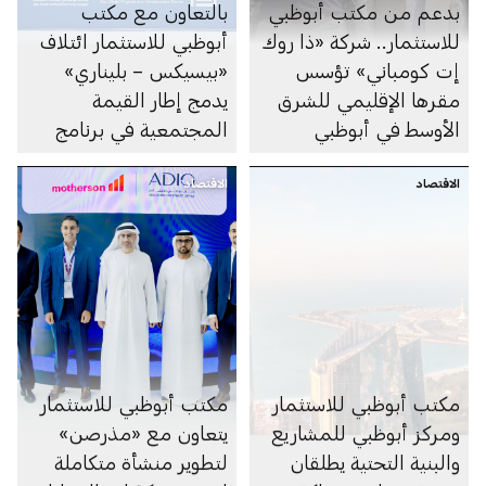
بدعم من مكتب أبوظبي
بالتعاون مع مكتب
للاستثمار.. شركة «ذا روك
أبوظبي للاستثمار ائتلاف
إت كومباني» تؤسس
«بيسيكس – بليناري»
مقرها الإقليمي للشرق
يدمج إطار القيمة
الأوسط في أبوظبي
المجتمعية في برنامج
أبوظبي لمشاريع
الاقتصاد
الاقتصاد
المدارس المنفذة وفق
نموذج الشراكة بين
القطاعين العام والخاص
مكتب أبوظبي للاستثمار
مكتب أبوظبي للاستثمار
ومركز أبوظبي للمشاريع
يتعاون مع «مذرصن»
والبنية التحتية يطلقان
لتطوير منشأة متكاملة