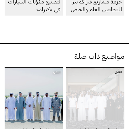
حزمة مشاريع شراكة بين
لتصنيع مكوّنات السيارات
القطاعين العام والخاص
في «كيزاد»
بقيمة 55 مليار درهم
مواضيع ذات صلة
النقل
النقل