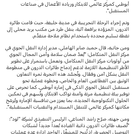
أبوظبي كمركز عالمي للابتكار وريادة الأعمال في صناعات
المستقبل".
وتم إجراء الرحلة التجريبية في مدينة خليفة، حيث قامت طائرة
الدرون، المزوّدة برافعة آلية، بنقل طرد من مكتب بريد محلي إلى
نقطة تسليم محددة باستخدام نظام ملاحة متقدِّم.
ومن جانبه، قال حميد صابر الهاملي، مدير إدارة النقل الجوي في
مركز النقل المتكامل: "يُعدّ ضمان سلامة وأمن المجال الجوي
من أولويات مركز النقل المتكامل، ونعمل باستمرار على تطوير
الأطر التنظيمية اللازمة لدعم إدماج طائرات الدرون في منظومة
النقل بشكل آمن وفعّال. وتُجسِّد هذه التجربة ثمرة التعاون
الوثيق بين القطاعين العام والخاص، وخطوة عملية نحو
مستقبل التنقل الجوي الذكي في إمارة أبوظبي. كما نحرص على
توفير بيئة تنظيمية مرنة وآمنة تواكب الابتكار، وتُسهم في تمكين
الحلول التكنولوجية الجديدة، بما يعزز من تنافسية الإمارة ويُرسّخ
مكانتها كمركز عالمي للتنقل المستدام والتقنيات المستقبلية".
ومن جهته، صرّح راشد المناعي، الرئيس التنفيذي لشركة "لود":
"تُضيف طائرات الدرون ذاتية القيادة بُعداً جديداً لشبكات
التوصيل الحضرية، إذ تُتيح للمشغِّل الواحد إدارة عدة عمليات