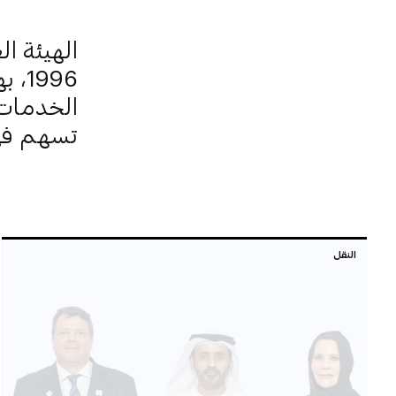
الهيئة ا
996
الخدمات 
تسهم في 
النقل