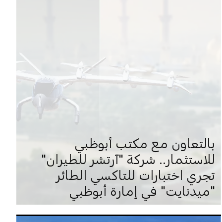
بالتعاون مع مكتب أبوظبي
للاستثمار.. شركة "آرتشر للطيران"
تجري اختبارات للتاكسي الطائر
"ميدنايت" في إمارة أبوظبي