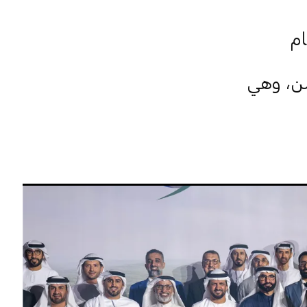
ام
من، وهي