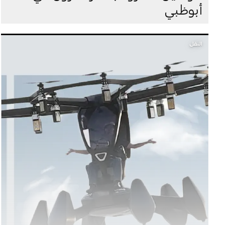
أبوظبي
النقل