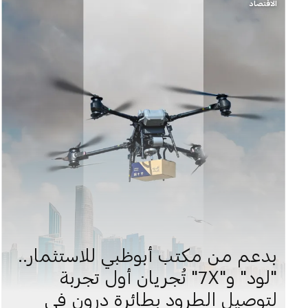
الاقتصاد
بدعم من مكتب أبوظبي للاستثمار..
"لود" و"7X" تُجريان أول تجربة
لتوصيل الطرود بطائرة درون في