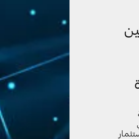
ين
تثمار