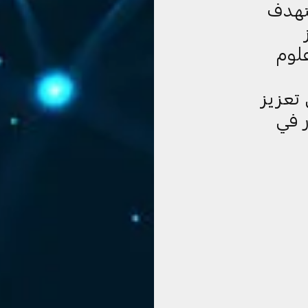
ستهدف
علوم
تعزيز
في