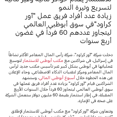
لتسريع وتيرة النمو
زيادة عدد أفراد فريق عمل "آور
كراود"في سوق أبوظبي العالمي
ليتجاوز عددهم 60 فرداً في غضون
أربع سنوات
دخلت شركة "آور كراود"، شركة رأس المال المغامر الأكثر نشاطاً
في إسرائيل، في شراكتين مع
مكتب أبوظبي للاستثمار
لتوسيع
عملياتها في أبوظبي بشكل كبير عبر تأسيس مكتب جديد لرأس
المال المغامر ومركز لتقنيات الذكاء الاصطناعي. وجاء الإعلان
عن هذه الخطوة خلال
أسبوع أبوظبي المالي
، وستشهد
الشراكتين قيام "آور كراود" بزيادة عدد أفراد فريق عملها في
سوق أبوظبي العالمي ليتجاوز 60 فرداً خلال السنوات الأربع
المقبلة، في إطار استثمار بقيمة 60 مليون دولار ستعمل الشركة
على ضخه في الإمارة.
وتتعاون شركة "آور كراود" مع مكتب أبوظبي للاستثمار لإطلاق
"إنتغريتد داتا إنتلجنس" (شركة ذات مسؤولية محدودة) لتسويق