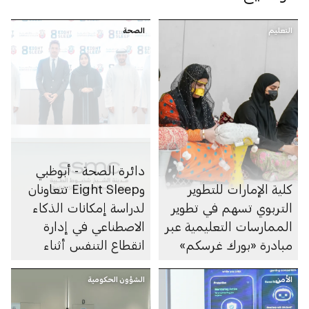
التعليم
الصحة
دائرة الصحة - أبوظبي
كلية الإمارات للتطوير
وEight Sleep تتعاونان
التربوي تسهم في تطوير
لدراسة إمكانات الذكاء
الممارسات التعليمية عبر
الاصطناعي في إدارة
مبادرة «بورك غرسكم»
انقطاع التنفس أثناء
النوم
الأمن
الشؤون الحكومية