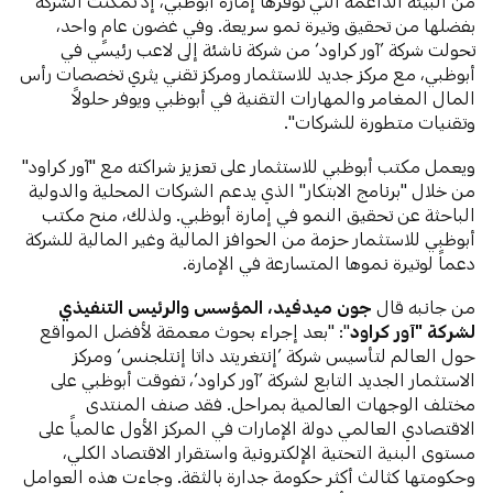
من البيئة الداعمة التي توفرها إمارة أبوظبي، إذ تمكنت الشركة
بفضلها من تحقيق وتيرة نمو سريعة. وفي غضون عامٍ واحد،
تحولت شركة ’آور كراود‘ من شركة ناشئة إلى لاعب رئيسي في
أبوظبي، مع مركز جديد للاستثمار ومركز تقني يثري تخصصات رأس
المال المغامر والمهارات التقنية في أبوظبي ويوفر حلولاً
وتقنيات متطورة للشركات".
ويعمل مكتب أبوظبي للاستثمار على تعزيز شراكته مع "آور كراود"
من خلال "برنامج الابتكار" الذي يدعم الشركات المحلية والدولية
الباحثة عن تحقيق النمو في إمارة أبوظبي. ولذلك، منح مكتب
أبوظبي للاستثمار حزمة من الحوافز المالية وغير المالية للشركة
دعماً لوتيرة نموها المتسارعة في الإمارة.
من جانبه قال
جون ميدفيد، المؤسس والرئيس التنفيذي
لشركة "آور كراود
": "بعد إجراء بحوث معمقة لأفضل المواقع
حول العالم لتأسيس شركة ’إنتغريتد داتا إنتلجنس‘ ومركز
الاستثمار الجديد التابع لشركة ’آور كراود‘، تفوقت أبوظبي على
مختلف الوجهات العالمية بمراحل. فقد صنف المنتدى
الاقتصادي العالمي دولة الإمارات في المركز الأول عالمياً على
مستوى البنية التحتية الإلكترونية واستقرار الاقتصاد الكلي،
وحكومتها كثالث أكثر حكومة جدارة بالثقة. وجاءت هذه العوامل