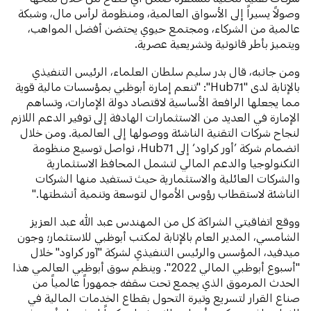
وصولاً يسيراً إلى الأسواق العالمية، ومنظومة لرأس مال، وشبكة
عالمية من الشركاء، ومجتمع حيوي يحتضن أفضل المواهب،
ويتميز بأطر قانونية وتشريعية عصرية.
ومن جانبه، قال بدر سليم سلطان العلماء، الرئيس التنفيذي
بالإنابة لدى "Hub71": "تنعم إمارة أبوظبي بمؤسسات مالية قوية
مما يجعلها الرافعة الأساسية لاقتصاد دولة الإمارات، وتساهم
الإمارة في العديد من الاستثمارات الهادفة إلى توفير الدعم اللازم
لنجاح شركات التقنية الناشئة ووصولها إلى العالمية. ومن خلال
انضمام شركة ’أور كراود‘ إلى Hub71، نواصل توسيع منظومة
التكنولوجيا والدعم المالي لتشمل المحافظ الاستثمارية
والشركات العائلية والاستثمارية حيث تستفيد منها الشركات
الناشئة لاستقطاب رؤوس الأموال لتوسعة وتنمية أنشطتها."
ووقع اتفاقيتي الشراكة كل من المهندس عبد الله عبد العزيز
الشامسي، المدير العام بالإنابة لمكتب أبوظبي للاستثمار؛ وجون
ميدفيد، المؤسس والرئيس التنفيذي لشركة "آور كراود" خلال
"أسبوع أبوظبي المالي 2022". وينظم سوق أبوظبي العالمي هذا
الحدث المرموق الذي يجمع تحت سقفه جمهوراً عالمياً من
صناع القرار لتسريع وتيرة التحول بقطاع الخدمات المالية في