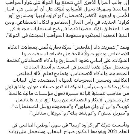
إلى جانب المزايا الأخرى التي تتمتع بها الدولة على غرار المواهب
العالمية وسهولة دخول الأسواق، لتؤكد على أن أبوظبي هي الخيار
الأمثل والوجهة الأفضل لاحتضان ’آور كراود آريبيا‘ ومشاريع ’آور
كراود‘ الجديدة في رأس المال المغامر والذكاء الاصطناعي. ومن
هذا المنطلق، نؤكد مضينا قدماً في ضخ استثمارات مجدية في
البنية التحتية المبتكرة ومنظومة المواهب المبدعة في الدولة".
وتعد "إنتغريتد داتا إنتلجنس" شركة تجارية تُعنى بمجالات الذكاء
الاصطناعي وتطور حلولاً قائمة على تقنياته لتستفيد منها
الشركات، على أساس عقود المشاريع والذكاء الاصطناعي كخدمة.
وستمثل مركزاً تقنياً للتميز في استخدام أتمتة البيانات
المتقدمة، والذكاء الاصطناعي، ونماذج تعلم الآلة لتقليص
التكاليف وتحسين المخرجات للمهام المعتمدة على البيانات
بشكل مكثف. وسيترأس الشركة الدكتور حسنات ديوان، والذي تولى
من مناصب تنفيذية قيادة مسيرة تحول مؤسسات مالية عالمية
على مستويي الابتكار والتقنيات، من بينها "إي-تريد فاينانشل
كورب"؛ و"بي أن واي ميلون"؛ و"مجموعة روسل للاستثمارات"؛
و"ميريل لينش"؛ و"دويتشه بنك"؛ و"مورغان ستانلي".
وتأسست شركة "آور كراود آريبيا" في سوق أبوظبي العالمي في
العام 2021 ويقودها الدكتور صباح البنعلي، وستعمل على زيادة