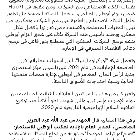
تقنيات الذكاء الاصطناعي بين الشركات. ومن مقرها في Hub71
ضمن سوق أبوظبي العالمي، ستعمل الشركة الجديدة على تطوير
حلول الذكاء الاصطناعي القادرة على دعم الشركات وتمكينها من
تبني التقنيات المتقدمة والاستفادة من قدراتها بأفضل شكل
ممكن. ويجسد تأسيس هذه الشركة دلالة على عمق التزام أبوظبي
بدعم توسع الشركات المبتكرة التي تضطلع بدور فاعل في ترسيخ
دعائم الاقتصاد المعرفي في الإمارة.
وتعمل شركة "آور كراود آريبيا"، التي استهلت عملياتها في
العاصمة الإماراتية في عام 2021، على تأسيس مركز استثماري
جديد لرأس المال المغامر في أبوظبي لإدارة صفقات منصتها
الحالية وتلبية احتياجات الأسواق الناشئة.
وتعزز كل من هاتين الشراكتين العلاقات الثنائية المتنامية بين
دولة الإمارات وإسرائيل، والتي شهدت تطوراً لافتاً منذ توقيع
اتفاقية السلام الإبراهيمية التاريخية عام 2020.
وفي هذا السياق، قال
المهندس عبد الله عبد العزيز
الشامسي، المدير العام بالإنابة لمكتب أبوظبي للاستثمار
:
"تقدم’آور كراود‘ نموذجاً يُحتذى به عن نجاح الشركات بالاستفادة