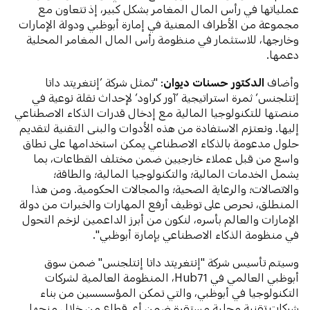
عملياتها في رأس المال المغامر بشكل كبير، إذ تتعاون مع
مجموعة من الأطراف المعنية في إمارة أبوظبي ودولة الإمارات
وخارجها، للاستثمار في منظومة رأس المال المغامر المحلية
دعمها.
وأضاف
الدكتور حسنات ديوان
: "تمثل شركة ’إنتغريتد داتا
إنتلجنس‘ ثمرة استراتيجية ’آور كراود‘ لإحداث نقلة نوعية في
منصتها للتكنولوجيا المالية مع إدخال قدرات الذكاء الاصطناعي
إليها. ونعتزم الاستفادة من هذه الأدوات والبنى التقنية لتقديم
حلول مدعومة بالذكاء الاصطناعي يمكن استخدامها على نطاق
واسع من قبل عملاء خارجيين ضمن مختلف القطاعات، بما
يشمل الخدمات المالية؛ والتكنولوجيا المالية؛ والطاقة؛
والاتصالات؛ والرعاية الصحية؛ والمجالات الحكومية. ومن هذا
المنطلق، نحرص على توظيف أرفع المهارات والخبرات من دولة
الإمارات والعالم بأسره، لنكون من أبرز الداعمين لزخم التحول
في منظومة الذكاء الاصطناعي بإمارة أبوظبي".
وسيتم تأسيس شركة "إنتغريتد داتا إنتلجنس" ضمن سوق
أبوظبي العالمي في Hub71، المنظومة العالمية لشركات
التكنولوجيا في أبوظبي، والتي تمكن المؤسسسين من بناء
شركات تقنية محلية مستقرة ضمن أي قطاع من خلال منحها