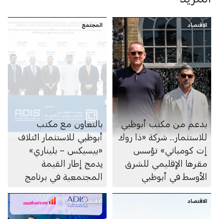
الاقتصاد
المجتمع
بدعم من مكتب أبوظبي
بالتعاون مع مكتب
للاستثمار.. شركة «ذا روك
أبوظبي للاستثمار ائتلاف
إت كومباني» تؤسس
«بيسيكس – بليناري»
مقرها الإقليمي للشرق
يدمج إطار القيمة
الأوسط في أبوظبي
المجتمعية في برنامج
أبوظبي لمشاريع
الاقتصاد
الاقتصاد
المدارس المنفذة وفق
نموذج الشراكة بين