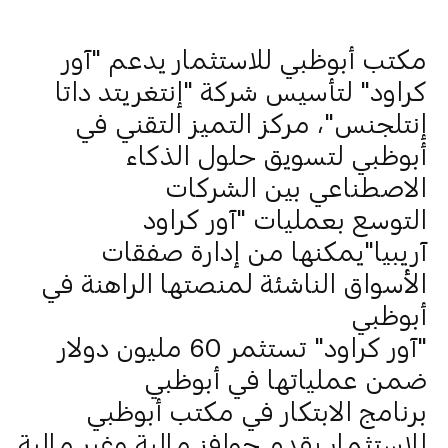
مكتب أبوظبي للاستثمار يدعم "آور
كراود" لتأسيس شركة "إنتغريتد داتا
إنتلجنس"، مركز التميز التقني في
أبوظبي لتسويق حلول الذكاء
الاصطناعي بين الشركات
التوسع بعمليات "آور كراود
آريبيا"يمكنها من إدارة صفقات
الأسواق الناشئة لمنصتها الراهنة في
أبوظبي
"آور كراود" تستثمر 60 مليون دولار
ضمن عملياتها في أبوظبي
برنامج الابتكار في مكتب أبوظبي
للاستثمار يقدم حوافز مالية وغير مالية