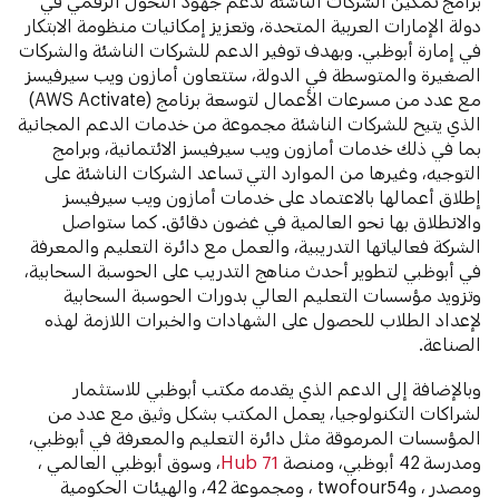
برامج تمكين الشركات الناشئة لدعم جهود التحول الرقمي في
دولة الإمارات العربية المتحدة، وتعزيز إمكانيات منظومة الابتكار
في إمارة أبوظبي. وبهدف توفير الدعم للشركات الناشئة والشركات
الصغيرة والمتوسطة في الدولة، ستتعاون أمازون ويب سيرفيسز
مع عدد من مسرعات الأعمال لتوسعة برنامج (AWS Activate)
الذي يتيح للشركات الناشئة مجموعة من خدمات الدعم المجانية
بما في ذلك خدمات أمازون ويب سيرفيسز الائتمانية، وبرامج
التوجيه، وغيرها من الموارد التي تساعد الشركات الناشئة على
إطلاق أعمالها بالاعتماد على خدمات أمازون ويب سيرفيسز
والانطلاق بها نحو العالمية في غضون دقائق. كما ستواصل
الشركة فعالياتها التدريبية، والعمل مع دائرة التعليم والمعرفة
في أبوظبي لتطوير أحدث مناهج التدريب على الحوسبة السحابية،
وتزويد مؤسسات التعليم العالي بدورات الحوسبة السحابية
لإعداد الطلاب للحصول على الشهادات والخبرات اللازمة لهذه
الصناعة.
وبالإضافة إلى الدعم الذي يقدمه مكتب أبوظبي للاستثمار
لشراكات التكنولوجيا، يعمل المكتب بشكل وثيق مع عدد من
المؤسسات المرموقة مثل دائرة التعليم والمعرفة في أبوظبي،
ومدرسة 42 أبوظبي، ومنصة
Hub 71
، وسوق أبوظبي العالمي ،
ومصدر ، وtwofour54 ، ومجموعة 42، والهيئات الحكومية