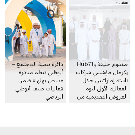
الاقتصاد
المجتمع
صندوق خليفة وHub71
دائرة تنمية المجتمع –
يكرمان مؤسّسي شركات
أبوظبي تنظم مبادرة
ناشئة إماراتيين خلال
«تنبض بهلها» ضمن
الفعالية الأولى ليوم
فعاليات صيف أبوظبي
العروض التقديمية من
الرياضي
برنامج «مزن Hub71»