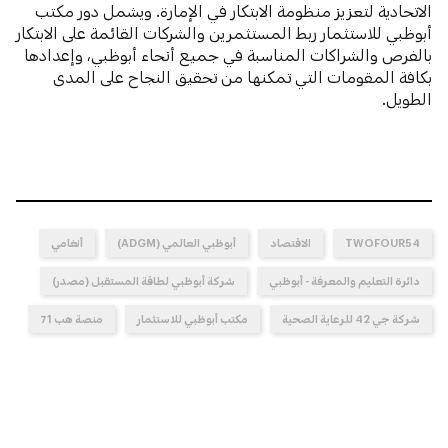
الاتحادية لتعزيز منظومة الابتكار في الإمارة. ويشمل دور مكتب
أبوظبي للاستثمار ربط المستثمرين والشركات القائمة على الابتكار
بالفرص والشراكات المناسبة في جميع أنحاء أبوظبي، وإعدادها
بكافة المقومات التي تمكنها من تحقيق النجاح على المدى
الطويل.
TWOFOUR54
الاقتصاد
أبوظبي العالمي (ADGM)
أنغامي
دائرة التعليم والمعرفة - أبوظبي
شركة أبوظبي لطاقة المستقبل (مصدر)
شركة جي 42 للرعاية الصحية
مكتب أبوظبي للاستثمار
منصة هب 71