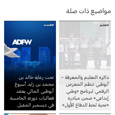
مواضيع ذات صلة
التعليم
الاقتصاد
دائرة التعليم والمعرفة –
تحت رعاية خالد بن
أبوظبي تنظم المعرض
محمد بن زايد أسبوع
الرقمي لبرنامج «وطني
أبوظبي المالي يعقد
إبداعي« ضمن مبادرة
فعاليات دورته الخامسة
«تحية لخط الدفاع الأول»
في ديسمبر المقبل