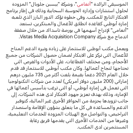
الموسيقي الرائدة "
أنغامي
"، وشركة "بيسبن جلوبال" المزودة
لحلول استشارات وإدارة الحوسبة السحابية وذلك في إطار برنامج
الابتكار التابع للمكتب. وفي خطوة تؤكد الدور البارز الذي تلعبه
إمارة أبوظبي كقاعدة انطلاق للأعمال والمبتكرين، تستعد
"أنغامي" لإدراج أسهمها في بورصة ناسداك من خلال صفقة
اندماج مع شركة Vistas Media Acquisition Company.
ويعمل مكتب أبوظبي للاستثمار على زيادة وتيرة الدعم المتاح
للأعمال التي تركز على الابتكار لضمان حصول الشركات من جميع
الأحجام، ومن مختلف القطاعات، على الأدوات والفرص التي
تحتاجها لنجاح أعمالها. وكان مكتب أبوظبي للاستثمار قد قدم
خلال العام 2021 دعماً بقيمة بلغت أكثر من 735 مليون درهم
إماراتي (200 مليون دولار أمريكي) لعدد من شركات التكنولوجيا
التي تعمل في إمارة أبوظبي، أو التي ترغب بتأسيس أعمالها في
الإمارة، وذلك بهدف تعزيز جهود الابتكار لدى هذه الشركات، إلى
جانب تزويدها بحزمة من الحوافز الأخرى غير المالية، كتوفير
الدعم والمساعدة في كل ما يتعلق بشؤون الإقامة واستصدار
التراخيص، والتواصل مع الهيئات المزودة للخدمات التعليمية،
وغيرها من الخدمات الأخرى التي يقدمها فريق رعاية
المستثمرين لدى المكتب.