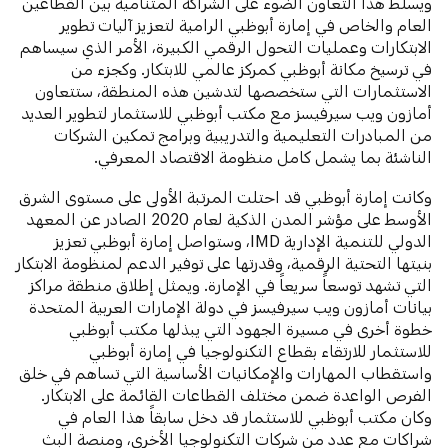
ويسلط هذا التعاون الضوء على الشراكة المتنامية بين القطاعين
العام والخاص في إمارة أبوظبي الرامية لتعزيز آليات تطوير
الابتكارات وعمليات التحول الرقمي الكبيرة، الأمر الذي سيساهم
في ترسيخ مكانة أبوظبي كمركز عالمي للابتكار. وكجزء من
الاستثمارات التي ستخصصها لتدشين هذه المنطقة، ستتعاون
أمازون ويب سيرفيسز مع مكتب أبوظبي للاستثمار لتطوير العديد
من المبادرات التعليمية والتدريبية وبرامج تمكين الشركات
الناشئة بما يشمل كامل منظومة الاقتصاد المعرفي.
وكانت إمارة أبوظبي قد احتلت المرتبة الأولى على مستوى الشرق
الأوسط على مؤشر المدن الذكية لعام 2020 الصادر عن المعهد
الدولي للتنمية الإدارية IMD، وستواصل إمارة أبوظبي تعزيز
بنيتها التحتية الرقمية، وقدرتها على توفير الدعم لمنظومة الابتكار
التي تشهد توسعاً سريعاً في الإمارة. ويمثل إطلاق منطقة مراكز
بيانات أمازون ويب سيرفيسز في دولة الإمارات العربية المتحدة
خطوة أخرى في مسيرة الجهود التي يبذلها مكتب أبوظبي
للاستثمار للارتقاء بقطاع التكنولوجيا في إمارة أبوظبي
واستقطاب المهارات والإمكانيات الأساسية التي تساهم في خلق
الفرص الواعدة ضمن مختلف القطاعات القائمة على الابتكار.
وكان مكتب أبوظبي للاستثمار قد دخل سابقاً هذا العام في
شراكات مع عدد من شركات التكنولوجيا الأخرى، ومنصة البث