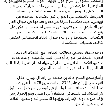
واستمع سموّه إلى شرح حول جهود "أدنوك" لتسريع تطوير موارد
الغاز غير التقليدية في أبوظبي، بما في ذلك امتياز "حوض غاز
الذياب" في الرويس، وجهودها المستمرة لتقليل المخاطر
المرتبطة بالتنقيب عن الموارد غير التقليدية الضخمة في
أبوظبي، حيث تمكنت الشركة من تعزيز تقدمها في مجال الغاز
غير التقليدي بفضل قدرتها على تحسين الإنتاجية، والتركيز على
رفع كفاءة عمليات حفر الآبار واستكمالها، والاستفادة من
التقنيات المتقدمة وأدوات وحلول الذكاء الاصطناعي لخفض
تكاليف عمليات الاستكشاف.
ووجه سموّه بتوسيع مجالات التعاون مع الشركاء الدوليين
لتعزيز القيمة من موارد أبوظبي الهيدروكربونية، ودعم هدف
تحقيق الاكتفاء الذاتي من الغاز في دولة الإمارات، وتلبية الطلب
العالمي المتزايد على هذا المورد الحيوي.
وأشار سمو الشيخ خالد بن محمد بن زايد آل نهيان، خلال
الاجتماع، إلى أن عام 2025 يصادف مرور 75 عاماً على بدء
عمليات استكشاف النفط والغاز في أبوظبي من خلال حفر أول
بئر استكشافية للنفط في منطقة رأس الصدر، وهو إنجاز تاريخي
يؤكد مرونة دولة الإمارات ورؤيتها الاستشرافية وسعيها الدائم
نحو تحقيق التميّز.