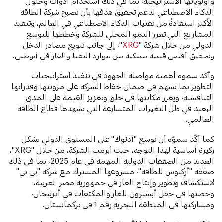
وأولوياتها الاستراتيجية، بما في ذلك استخدام أدوات وحلول
الذكاء الاصطناعي لدعم تحقيق هدفها بأن تصبح شركة الطاقة
الأكثر استفادةً من تقنيات الذكاء الاصطناعي في العالم، وتنفيذ
المشاريع التي تعزز النمو المحلي للشركة وخططها للتوسع
الدولي من خلال شركة "
XRG
"، إلى جانب تنويع مصادر الدخل
وتحقيق أقصى قيمة ممكنة من موارد النفط والغاز في أبوظبي.
وأكد سموه أهمية مواصلة الجهود في تنفيذ استراتيجيات
التطوير بما يسهم في ضمان حفاظ الشركة على مرونتها وقدراتها
التنافسية، ويعزز مكانتها في خلق وتعزيز القيمة على المدى
البعيد في ظل التغيرات المتسارعة التي يشهدها قطاع الطاقة
العالمي.
كما أكّد سموّه أن توسع "أدنوك" على المستوى الدولي يشكل
ركيزة أساسية لهذا التوجه، حيث أبرمت الشركة، من خلال "XRG"،
العديد من الصفقات الدولية المهمة في عام 2025، بما في ذلك
صفقة "أركيوس للطاقة"، مشروعها المشترك مع شركة "بي بي"
لاستكشاف وتطوير وإنتاج الغاز في جمهورية مصر العربية،
وحصتها في حقل أبشيرون للغاز والمكثفات في أذربيجان،
ومشاركتها في المنطقة البحرية رقم 1 في تركمانستان.