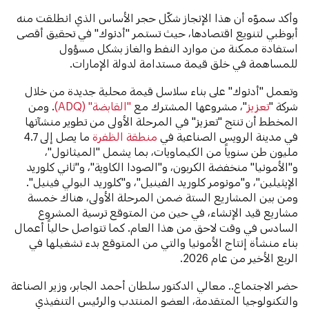
وأكد سموّه أن هذا الإنجاز شكّل حجر الأساس الذي انطلقت منه
أبوظبي لتنويع اقتصادها، حيث تستمر "أدنوك" في تحقيق أقصى
استفادة ممكنة من موارد النفط والغاز بشكل مسؤول
للمساهمة في خلق قيمة مستدامة لدولة الإمارات.
وتعمل "أدنوك" على بناء سلاسل قيمة محلية جديدة من خلال
شركة "
تعزيز
"، مشروعها المشترك مع
"القابضة" (ADQ)
. ومن
المخطط أن تنتج "تعزيز" في المرحلة الأولى من تطوير منشآتها
في مدينة الرويس الصناعية في
منطقة الظفرة
ما يصل إلى 4.7
مليون طن سنوياً من الكيماويات، بما يشمل "الميثانول"،
و"الأمونيا" منخفضة الكربون، و"الصودا الكاوية"، و"ثاني كلوريد
الإيثيلين"، و"مونومر كلوريد الفينيل"، و"كلوريد البولي فينيل".
ومن بين المشاريع الستة ضمن المرحلة الأولى، هناك خمسة
مشاريع قيد الإنشاء، في حين من المتوقع ترسية المشروع
السادس في وقت لاحق من هذا العام. كما تتواصل حالياً أعمال
بناء منشأة إنتاج الأمونيا والتي من المتوقع بدء تشغيلها في
الربع الأخير من عام 2026.
حضر الاجتماع.. معالي الدكتور سلطان أحمد الجابر، وزير الصناعة
والتكنولوجيا المتقدمة، العضو المنتدب والرئيس التنفيذي