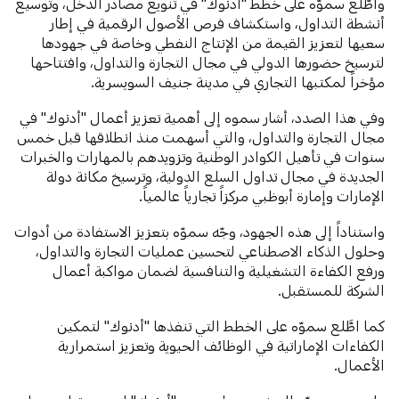
واطَّلع سموّه على خطط "أدنوك" في تنويع مصادر الدخل، وتوسيع
أنشطة التداول، واستكشاف فرص الأصول الرقمية في إطار
سعيها لتعزيز القيمة من الإنتاج النفطي وخاصة في جهودها
لترسيخ حضورها الدولي في مجال التجارة والتداول، وافتتاحها
مؤخراً لمكتبها التجاري في مدينة جنيف السويسرية.
وفي هذا الصدد، أشار سموه إلى أهمية تعزيز أعمال "أدنوك" في
مجال التجارة والتداول، والتي أسهمت منذ انطلاقها قبل خمس
سنوات في تأهيل الكوادر الوطنية وتزويدهم بالمهارات والخبرات
الجديدة في مجال تداول السلع الدولية، وترسيخ مكانة دولة
الإمارات وإمارة أبوظبي مركزاً تجارياً عالمياً.
واستناداً إلى هذه الجهود، وجّه سموّه بتعزيز الاستفادة من أدوات
وحلول الذكاء الاصطناعي لتحسين عمليات التجارة والتداول،
ورفع الكفاءة التشغيلية والتنافسية لضمان مواكبة أعمال
الشركة للمستقبل.
كما اطَّلع سموّه على الخطط التي تنفذها "أدنوك" لتمكين
الكفاءات الإماراتية في الوظائف الحيوية وتعزيز استمرارية
الأعمال.