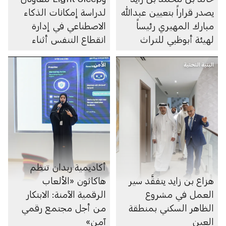
يصدر قراراً بتعيين عبدالله
لدراسة إمكانات الذكاء
مبارك المهيري رئيساً
الاصطناعي في إدارة
لهيئة أبوظبي للتراث
انقطاع التنفس أثناء
النوم
البنية التحتية
الأمن
أكاديمية ربدان تنظم
هزاع بن زايد يتفقَّد سير
هاكاثون «الألعاب
العمل في مشروع
الرقمية الآمنة: الابتكار
الظاهر السكني بمنطقة
من أجل مجتمع رقمي
العين
آمن»