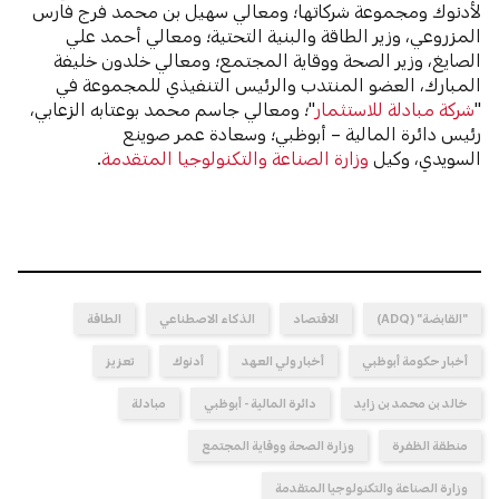
لأدنوك ومجموعة شركاتها؛ ومعالي سهيل بن محمد فرج فارس
المزروعي، وزير الطاقة والبنية التحتية؛ ومعالي أحمد علي
الصايغ، وزير الصحة ووقاية المجتمع؛ ومعالي خلدون خليفة
المبارك، العضو المنتدب والرئيس التنفيذي للمجموعة في
"
شركة مبادلة للاستثمار
"؛ ومعالي جاسم محمد بوعتابه الزعابي،
رئيس دائرة المالية – أبوظبي؛ وسعادة عمر صوينع
السويدي، وكيل
وزارة الصناعة والتكنولوجيا المتقدمة
.
"القابضة" (ADQ)
الاقتصاد
الذكاء الاصطناعي
الطاقة
أخبار حكومة أبوظبي
أخبار ولي العهد
أدنوك
تعزيز
خالد بن محمد بن زايد
دائرة المالية - أبوظبي
مبادلة
منطقة الظفرة
وزارة الصحة ووقاية المجتمع
وزارة الصناعة والتكنولوجيا المتقدمة