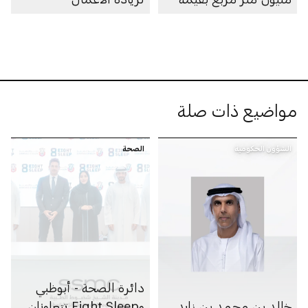
100 مليار درهم
مواضيع ذات صلة
الشؤون الحكومية
الصحة
دائرة الصحة - أبوظبي
خالد بن محمد بن زايد
وEight Sleep تتعاونان