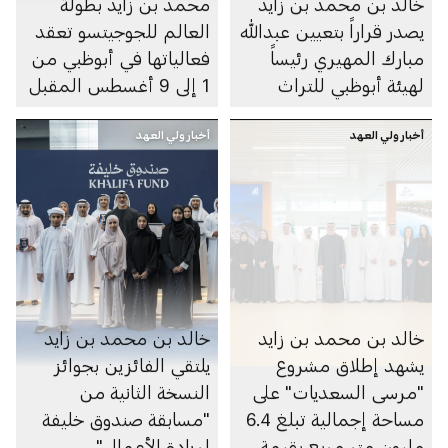
خالد بن محمد بن زايد
محمد بن زايد بطولة
يصدر قراراً بتعيين عبدالله
العالم للجوجيتسو تعقد
مبارك المهيري رئيساً
فعالياتها في أبوظبي من
لهيئة أبوظبي للتراث
1 إلى 9 أغسطس المقبل
أخبار ولي العهد
أخبار ولي العهد
خالد بن محمد بن زايد
خالد بن محمد بن زايد
يشهد إطلاق مشروع
يلتقي الفائزين بجوائز
"مرسى السعديات" على
النسخة الثانية من
مساحة إجمالية تبلغ 6.4
"مسابقة صندوق خليفة
مليون متر مربع بقيمة
لريادة الأعمال"