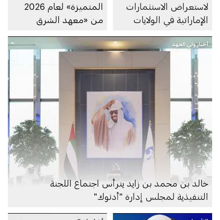
لاستعراض الاستثمارات
المتميزة» لعام 2026
الإماراتية في الولايات
من «معهد الشرق
المتحدة خلال العام
الأوسط» في الولايات
الماضي
أخبار ولي العهد
المتحدة
خالد بن محمد بن زايد يترأس اجتماع اللجنة
التنفيذية لمجلس إدارة "أدنوك"