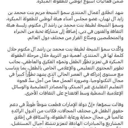
ضمن فعاليات أسبوع أبوظبي للطفولة المبكرة.
شهد انطلاق أعمال المنتدى سموّ الشيخة مريم بنت محمد بن
زايد آل نهيان، عضو مجلس أمناء هيئة أبوظبي للطفولة المبكرة،
وسموّ
الشيخة لطيفة بنت محمد بن راشد آل مكتوم، رئيسة هيئة
الثقافة والفنون في دبي، إضافةً إلى مشاركة نخبة من الخبراء
والمتخصِّصين وصنّاع القرار من مختلف دول العالم.
وأكَّدت سموّ الشيخة لطيفة بنت محمد بن راشد آل مكتوم خلال
كلمة لها في المنتدى، أهمية دور التربية خلال مرحلة الطفولة
المبكرة في تعزيز تطوُّر الطفل ونموّه الفكري والعاطفي، بجانب
تطوير المحتوى التعليمي والإعلامي الخاص بالطفل، بما يتناسب
مع مستوى إدراكه في العصر الحالي الذي يشهد تطوُّراً كبيراً في
مجال التكنولوجيا، وضرورة العمل معاً من أجل سدِّ فجوة
التعليم التقليدي غير المبتكر، والمصادر التعليمية والوسائل
الإعلامية النمطية وسط الانفتاح على الثقافات الأخرى.
وقالت سموّها: «إنَّ دولة الإمارات قطعت شوطاً طويلاً في دعم
حقوق الطفل في مختلف المجالات، فكانت من الدولِ الرائدةِ
عالمياً في مجال حماية ورعاية الطفولة، والسبّاقةِ في إطلاق
المشاريع والمبادرات الهادفة لتعزيز تنشئة أجيال المستقبل،