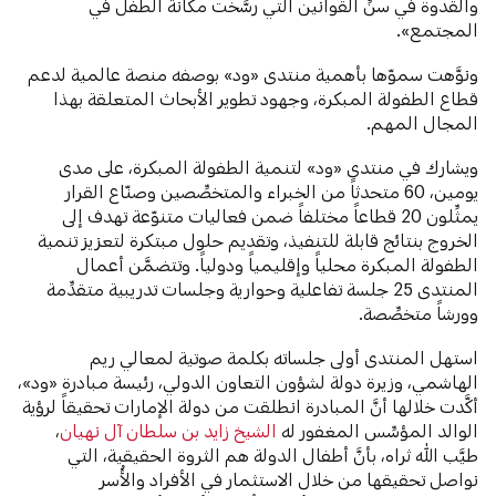
والقُدوة في سنِّ القوانين التي رسَّخت مكانة الطفل في
المجتمع».
ونوَّهت سموّها بأهمية منتدى «ود» بوصفه منصة عالمية لدعم
قطاع الطفولة المبكرة، وجهود تطوير الأبحاث المتعلقة بهذا
المجال المهم.
ويشارك في منتدى «ود» لتنمية الطفولة المبكرة، على مدى
يومين، 60 متحدثاً من الخبراء والمتخصِّصين وصنّاع القرار
يمثِّلون 20 قطاعاً مختلفاً ضمن فعاليات متنوّعة تهدف إلى
الخروج بنتائج قابلة للتنفيذ، وتقديم حلول مبتكرة لتعزيز تنمية
الطفولة المبكرة محلياً وإقليمياً ودولياً. وتتضمَّن أعمال
المنتدى 25 جلسة تفاعلية وحوارية وجلسات تدريبية متقدِّمة
وورشاً متخصِّصة.
استهل المنتدى أولى جلساته بكلمة صوتية لمعالي ريم
الهاشمي، وزيرة دولة لشؤون التعاون الدولي، رئيسة مبادرة «ود»،
أكَّدت خلالها أنَّ المبادرة انطلقت من دولة الإمارات تحقيقاً لرؤية
الوالد المؤسِّس المغفور له
الشيخ زايد بن سلطان آل نهيان
،
طيَّب الله ثراه، بأنَّ أطفال الدولة هم الثروة الحقيقية، التي
نواصل تحقيقها من خلال الاستثمار في الأفراد والأُسر