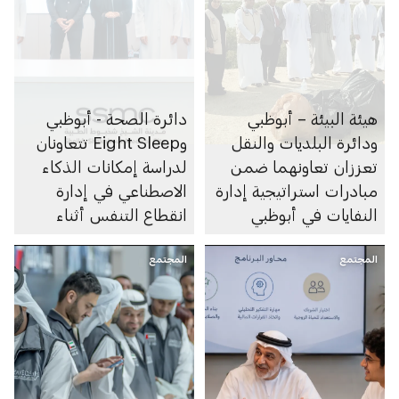
هيئة البيئة – أبوظبي
دائرة الصحة - أبوظبي
ودائرة البلديات والنقل
وEight Sleep تتعاونان
تعززان تعاونهما ضمن
لدراسة إمكانات الذكاء
مبادرات استراتيجية إدارة
الاصطناعي في إدارة
النفايات في أبوظبي
انقطاع التنفس أثناء
النوم
المجتمع
المجتمع