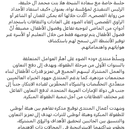
جلسة خاصة مع سعادة الشيخة هلا بنت محمد آل خليفة،
الرئيس التنفيذي لمؤسَّسة نواة، بعنوان «كيف استفاد الأجداد
من رواية القصص»، أكَّدت خلالها أنه يمكن للفنان أو الشاعر أو
الراوي القَصصي إلقاء الضوء على العادات والثقافات باستخدام
أدواتٍ من الماضي لتوجيه تفاعل وفضول الأطفال، مضيفةً أنَّ
فضول الأطفال يتم توجيهه فقط من خلال التعليم أو الأسرة عبر
توفير الأنشطة التي تسمح لهم باستكشاف
هواياتهم واهتماماتهم.
ويسلِّط منتدى «ود» الضوء على أهمِّ العوامل المتعلقة
بالسنوات الأولى من مرحلة الطفولة، ويهدف إلى دفع التعاون
والعمل المشترك ليسهم الجميع في تعزيز قدرات الأطفال لبناء
مجتمعات مزدهرة، كما يدعم المنتدى جهود الخبراء العالميين
متعدِّدي التخصُّصات والشركاء المحفّزين لقيادة الابتكار، جنباً إلى
جنب في دولة الإمارات العربية المتحدة، لدفع التعاون الفاعل
عبر مختلف القطاعات من أجل تنمية الطفولة المبكرة.
وشهدت أعمال المنتدى توقيع مذكرة تفاهم بين هيئة أبوظبي
للطفولة المبكرة وهيئة أبوظبي للتراث، تهدف إلى تعزيز التعاون
والتنسيق بين الجانبين لتحقيق الأهداف والرؤى المشتركة،
وتطوير شراكتهما الاستراتيجية في المجالات ذات الاهتمام