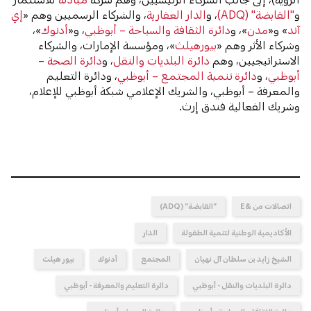
و
"القابضة" (ADQ)
، و
الدار العقارية
، والشركاء الرسميين وهم «
إي
آند
» و«
مدن
»، و
دائرة الثقافة والسياحة – أبوظبي
، و«
أدنوك
»،
وشركاء الأثر وهم «
بيورهيلث
»، ومؤسسة الإمارات، والشركاء
الاستراتيجيين، وهم
دائرة البلديات والنقل
، و
دائرة الصحة –
أبوظبي
، و
دائرة تنمية المجتمع – أبوظبي
، ودائرة التعليم
والمعرفة – أبوظبي، والشريك الإعلامي شبكة أبوظبي للإعلام،
وشريك الفعالية فندق إرث.
اتصالات من &E
"القابضة" (ADQ)
الأكاديمية الوطنية لتنمية الطفولة
الدار
الشيخ زايد بن سلطان آل نهيان
المجتمع
أدنوك
بيور هيلث
دائرة البلديات والنقل - أبوظبي
دائرة التعليم والمعرفة - أبوظبي