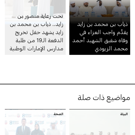
تحت رعاية منصور بن
ذياب بن محمد بن زايد
زايد.. ذياب بن محمد بن
يقدِّم واجب العزاء في
زايد يشهد حفل تخريج
وفاة شقيق الشهيد أحمد
الدفعة الـ19 من طلبة
محمد الزيودي
مدارس الإمارات الوطنية
في مجمّعي أبوظبي
ومدينة محمد بن زايد
مواضيع ذات صلة
البيئة
الصحة