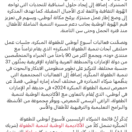
المشترك، إضافة إلى إيجاد حلول استباقية للتحديات التي تواجه
الهُوية الثقافية واللغة لدى الأجيال المقبلة، كما تهدف المذكرة
إلى وضع إطار عمل مشترَك يرسِّخ مكانة أبوظبي، ويسهم في تعزيز
قيم الهُوية الوطنية بجانب دعم مسيرة التنمية الشاملة للأطفال
منذ فترة الحمل وحتى سن الثامنة.
وتضمَّنت فعاليات أسبوع أبوظبي للطفولة المبكرة، جلسات عمل
«ملتقى أبحاث تنمية الطفولة المبكرة» الذي يقام تزامناً مع
منتدى «ود»، ويجمع أكثر من 90 باحثاً من الخبراء والمتخصِّصين
من دولة الإمارات والمنطقة العربية والقارة الإفريقية يمثِّلون 37
جنسية مختلفة، للتركيز على تطوير منظومتي الابتكار والبحوث في
تنمية الطفولة المبكِّرة، إضافةً إلى الفعاليات المجتمعية التي
ينظِّمها شركاء المبادرة في مختلف أنحاء إمارة أبوظبي، فضلاً عن
«معرض تنمية الطفولة المبكرة 2024» في حديقة أم الإمارات
في أبوظبي، الذي يُقام بالتعاون مع الأكاديمية الوطنية لتنمية
الطفولة، الراعي الرسمي للمعرض، ويوفِّر مجموعة من الأنشطة
والبرامج التعليمية والترفيهية للأطفال والأُسر.
يُذكَر أنَّ قائمة الشركاء الرئيسيين لأسبوع أبوظبي للطفولة
المبكِّرة تشمل كلاً من
الأكاديمية الوطنية لتنمية الطفولة
(شريك
الرؤية)، إلى جانب الشركاء الرئيسيين، وهم شركة
مبادلة
للاستثمار