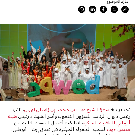
شارك الموضوع
تحت رعاية
سموّ الشيخ ذياب بن محمد بن زايد آل نهيان
، نائب
رئيس ديوان الرئاسة للشؤون التنموية وأُسر الشهداء رئيس
هيئة
أبوظبي للطفولة المبكرة
، انطلقت أعمال النسخة الثانية من
منتدى «ود»
لتنمية الطفولة المبكرة في فندق إرث – أبوظبي،