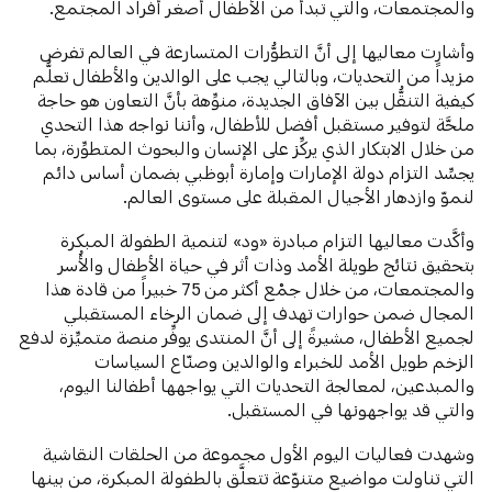
والمجتمعات، والتي تبدأ من الأطفال أصغر أفراد المجتمع.
وأشارت معاليها إلى أنَّ التطوُّرات المتسارعة في العالم تفرض
مزيداً من التحديات، وبالتالي يجب على الوالدين والأطفال تعلُّم
كيفية التنقُّل بين الآفاق الجديدة، منوِّهة بأنَّ التعاون هو حاجة
ملحَّة لتوفير مستقبل أفضل للأطفال، وأننا نواجه هذا التحدي
من خلال الابتكار الذي يركِّز على الإنسان والبحوث المتطوِّرة، بما
يجسِّد التزام دولة الإمارات وإمارة أبوظبي بضمان أساس دائم
لنموّ وازدهار الأجيال المقبلة على مستوى العالم.
وأكَّدت معاليها التزام مبادرة «ود» لتنمية الطفولة المبكرة
بتحقيق نتائج طويلة الأمد وذات أثر في حياة الأطفال والأُسر
والمجتمعات، من خلال جمْع أكثر من 75 خبيراً من قادة هذا
المجال ضمن حوارات تهدف إلى ضمان الرخاء المستقبلي
لجميع الأطفال، مشيرةً إلى أنَّ المنتدى يوفِّر منصة متميِّزة لدفع
الزخم طويل الأمد للخبراء والوالدين وصنّاع السياسات
والمبدعين، لمعالجة التحديات التي يواجهها أطفالنا اليوم،
والتي قد يواجهونها في المستقبل.
وشهدت فعاليات اليوم الأول مجموعة من الحلقات النقاشية
التي تناولت مواضيع متنوّعة تتعلَّق بالطفولة المبكرة، من بينها