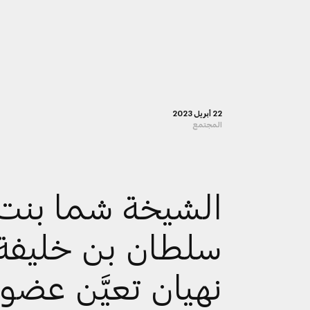
22 أبريل 2023
المجتمع
الشيخة شما بنت
سلطان بن خليفة
نهيان تعيَّن عضواً