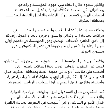
واطّلع سموه خلال اللقاء على جهود المؤسسة وبرامجها
ومبادراتها في المجالات كافَّة، لرعاية وتأهيل مختلف فئات
أصحاب الهمم، لاسيما مراكز الرعاية والتأهيل التابعة للمؤسسة
بمنطقة الظفرة.
وتعرَّف سموّه على أعداد الطلاب والمنتسبين للمؤسسة في
مراكزها بمدينة زايد وغياثي والسلع وجزيرة دلما والمرفأ، إضافة
إلى نادي الظفرة لأصحاب الهمم، ودور المؤسسة في تقديم أرقى
سبل الرعاية والتأهيل لهم، ودورها في دعم المكفوفين على
مستوى الدولة.
وقدَّم أمين عام المؤسسة لسمو الشيخ حمدان بن زايد آل نهيان،
لمحة عن البطولة الدولية الودية لكرة الصالات للصم، التي
أقيمت على ملاعب أدنوك في مدينة الظنة بمنطقة الظفرة، خلال
الفترة من 23 إلى 27 يناير الجاري، بمشاركة 6 أندية رياضية عربية
وأجنبية، وفاز بها فريق الصم بوزارة الشباب والرياضة المصرية.
كما استُعرِضَ خلال الاستقبال أبرز البطولات الرياضية الدولية
والإقليمية، التي نظَّمتها مؤسسة زايد العليا لأصحاب الهمم
خلال الأعوام السابقة، والتي أسهمت في التعريف بمدينة الظفرة
بصفة خاصة، وبرياضة أصحاب الهمم في دولة الإمارات بصفة