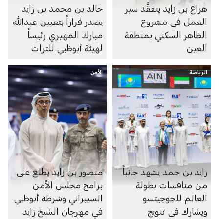
هزاع بن زايد يتفقَّد سير
خالد بن محمد بن زايد
العمل في مشروع
يصدر قراراً بتعيين عبدالله
الظاهر السكني بمنطقة
مبارك المهيري رئيساً
العين
لهيئة أبوظبي للتراث
الرياضة
الأمن
زايد بن حمد يشهد جانباً
منصور بن زايد يطلع على
من منافسات بطولة
برامج مجلس الأمن
العالم للجوجيتسو
السيبراني وشرطة أبوظبي
ويشارك في تتويج
في مهرجان الشيخ زايد