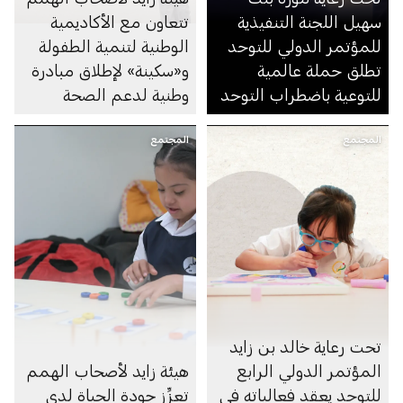
سهيل اللجنة التنفيذية
تتعاون مع الأكاديمية
للمؤتمر الدولي للتوحد
الوطنية لتنمية الطفولة
تطلق حملة عالمية
و«سكينة» لإطلاق مبادرة
للتوعية باضطراب التوحد
وطنية لدعم الصحة
النفسية للأطفال
المجتمع
المجتمع
تحت رعاية خالد بن زايد
المؤتمر الدولي الرابع
هيئة زايد لأصحاب الهمم
للتوحد يعقد فعالياته في
تعزِّز جودة الحياة لدى