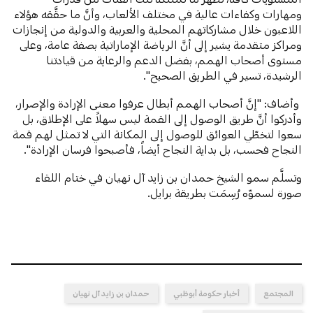
ومهارات وكفاءات عالية في مختلف الألعاب، وأنَّ ما حقَّقه هؤلاء
اللاعبون خلال مشاركاتهم المحلية والعربية والدولية من إنجازات
ومراكز متقدمة يشير إلى أنَّ الرياضة الإماراتية بصفة عامة، وعلى
مستوى أصحاب الهمم، بفضل الدعم والرعاية من قيادتنا
الرشيدة، تسير في الطريق الصحيح".
وأضاف: "إنَّ أصحاب الهمم أبطال عرفوا معنى الإرادة والإصرار،
وأدركوا أنَّ طريق الوصول إلى القمة ليس سهلاً على الإطلاق، بل
سعوا لتخطّي العوائق للوصول إلى المكانة التي لا تمثل لهم قمة
النجاح فحسب، بل بداية النجاح أيضاً، فأصبحوا فرسان الإرادة".
وتسلَّم سمو الشيخ حمدان بن زايد آل نهيان في ختام اللقاء
صورة لسموّه رُسِمَت بطريقة برايل.
المجتمع
أخبار حكومة أبوظبي
حمدان بن زايد آل نهيان