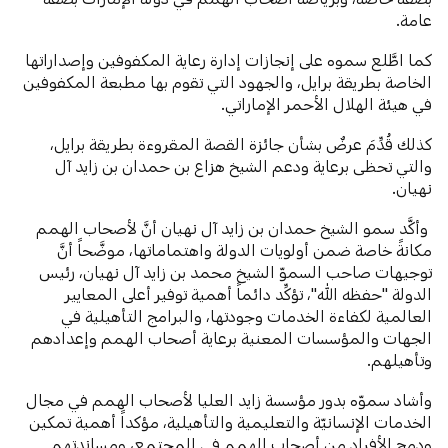
عامة.
كما اطَّلع سموه على إنجازات إدارة رعاية المكفوفين وإصداراتها
الخاصة بطريقة برايل، والجهود التي تقوم بها مطبعة المكفوفين
في هيئة الهلال الأحمر الإماراتي.
كذلك قُدِّمَ عرضٌ بشأن جائزة القصة المقروءة بطريقة برايل،
والتي تحظى برعاية ودعم الشيخ هزاع بن حمدان بن زايد آل
نهيان.
وأكَّد سمو الشيخ حمدان بن زايد آل نهيان أنَّ لأصحاب الهمم
مكانةً خاصة ضمن أولويات الدولة واهتماماتها، موضَّحاً أنَّ
توجيهات صاحب السموّ الشيخ محمد بن زايد آل نهيان، رئيس
الدولة "حفظه الله"، تؤكِّد دائماً أهمية توفير أعلى المعايير
العالمية لكفاءة الخدمات وجودتها، والبرامج التأهيلية في
الجهات والمؤسسات المعنية برعاية أصحاب الهمم وإعدادهم
وتأهيلهم.
وأشاد سموّه بدور مؤسسة زايد العليا لأصحاب الهمم في مجال
الخدمات الإنسانيّة والتعليمية والتأهيلية، مؤكداً أهمية تمكين
ودمج الأفراد من أصحاب الهمم في المجتمع، ومساندتهم