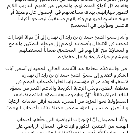
وتقديم كل أنواع الدعم لهم، والحرص على تقديم التدريب اللازم
لتطوير مهاراتهم، بهدف مساعدتهم في الحصول على وظيفة أو
مهنة مناسبة لميولهم وقدراتهم مستقبلاً، ليصبحوا أفراداً
فاعلين ومؤثّرين في المجتمع.
وأشار سمو الشيخ حمدان بن زايد آل نهيان إلى أنَّ دولة الإمارات
نجحت في الانتقال بأصحاب الهمم إلى مرحلة التمكين والدمج
والمشاركة مع أقرانهم في المجتمع، ضماناً لمستقبلهم
وعيشهم حياةً كريمةً بكامل حقوقهم.
من جانبه قدَّم سعادة عبد الله عبد العالي الحميدان أسمى آيات
الشكر والتقدير إلى سموّ الشيخ حمدان بن زايد آل نهيان،
لاستقباله وفد مراكز مؤسسة زايد العليا لأصحاب الهمم في
منطقة الظفرة، وثمَّن الرعاية الكريمة والدعم الكبير من سموّه
لتلك المراكز، قائلاً: "إنَّ رعاية ومتابعة سموّه الدائمة تضاعف
المسؤولية نحو المزيد من العمل، لتقديم أرقى خدمات الرعاية
والتأهيل لمنتسبي المؤسسة من مختلف فئات أصحاب الهمم".
وأكَّد الحميدان أنَّ الإنجازات الرياضية التي حقَّقها أصحاب
الهمم من الفئتين الذكور والإناث في المجال الرياضي على
المستويات كافَّة، تُظهر ما تمتلكه تلك الفئات من قدرات