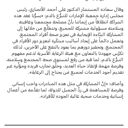
وقال سعادة المستشار الدكتور علي أحمد الأنصاري، رئيس
مجلس إدارة جمعية الإمارات للتبرُّع بالدم: «يسرُّنا عقد هذه
الشراكة انطلاقاً من إيماننا بأنَّ مصلحة مجتمعنا وعافيته
وسلامته مسؤولية مشتركة للجميع، ونتطلَّع من خلالها إلى
المشاركة البنّاءة الإيجابية في تعزيز صحة أفراد المجتمع.
ونعمل دائماً على إيجاد أساليب مبتكَرة لتعزيز دور الأفراد في
المجتمع، وتحفيز دورهم بما يعود بالنفع على الآخرين، لذلك
نكرِّس جهودنا بالتعاون مع هيئة الرعاية الأسرية لدعم مفهوم
التبرُّع بالدم، لما فيه من رفع لمستوى صحة المجتمع وسلامته،
وفرصة مهمة لإنقاذ حياة العديد، وخلْق تجارب فريدة ومؤثِّرة عبر
تقديم أجود الخدمات لجميع مَن يحتاج إلى الرعاية».
وأضاف: «إنَّ المشاركة في مثل هذه المبادرات واجب إنساني
وفرصة للمساهمة في ردِّ الجميل للدولة، لما تقدِّمه من أعمال
إنسانية وخدمات صحية عالية الجودة للأفراد».