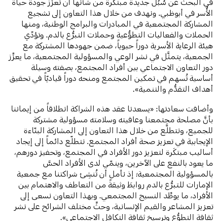
في البحث عن سُبُل جديدة مبتكَرة من شأنها أن تعزِّز جودة حياة
الأُسر في أبوظبي. ونهدف من خلال هذا التعاون إلى تشجيع
المشاركة المجتمعية في المبادرات والبرامج الوطنية، ومنها
الحملات والفعاليات التطوُّعية وحملات التبرُّع بالدم. وتؤدّي
هيئة الرعاية الأسرية دوراً حيوياً، ضمن جهودها المشتركة مع
الجمعية، يتمثَّل في نشر الوعي والمسؤولية المجتمعية، ما يعزِّز
دور التعاون الاجتماعي بين أفراد المجتمع، بصفته وسيلة
أساسية تُسهم في تمكين المجتمع ومنحه دوراً قياديّاً في تحقيق
أهداف التقدُّم والتنمية».
وأضافت سعادتها: «يسعدنا عقد هذه الشراكة انطلاقاً من إيماننا
بأنَّ مصلحة مجتمعنا وعافيته وسلامته مسؤولية مشتركة
للجميع، ونتطلَّع من خلال هذا التعاون إلى المشاركة البنّاءة
الإيجابية في تعزيز صحة أفراد المجتمع. نتطلّع دائماً إلى إيجاد
أساليب مبتكَرة لتعزيز دور الأفراد في المجتمع، وتحفيز دورهم،
ما يعود بالنفع على الآخرين، وينمّي لدى الأفراد الحسَّ
بالمسؤولية المجتمعية؛ إذ نأمل أن تُنشِئ شراكتنا مع جمعية
الإمارات للتبرُّع بالدم
روابطَ وثيقةً من التعاطف والاهتمام بين
الأفراد، ما يوطِّد النسيج المجتمعي. وبهذا التعاون نسعى إلى
تعزيز المشاعر والقيم الإنسانية، وحثِّ مختلف الشرائح على نشر
ثقافة التطوُّع وترسيخ ثقافة التكافل الاجتماعي».