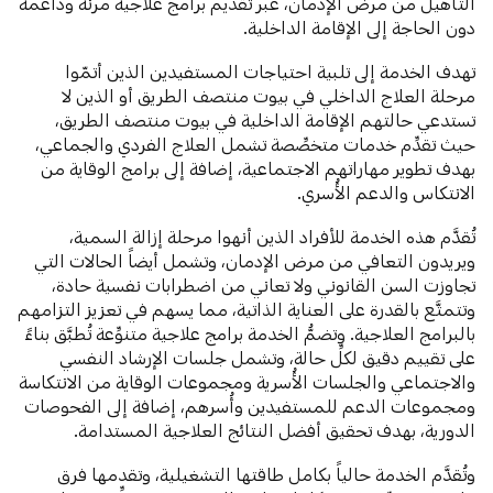
التأهيل من مرض الإدمان، عبر تقديم برامج علاجية مرنة وداعمة
دون الحاجة إلى الإقامة الداخلية.
تهدف الخدمة إلى تلبية احتياجات المستفيدين الذين أتمّوا
مرحلة العلاج الداخلي في بيوت منتصف الطريق أو الذين لا
تستدعي حالتهم الإقامة الداخلية في بيوت منتصف الطريق،
حيث تقدِّم خدمات متخصِّصة تشمل العلاج الفردي والجماعي،
بهدف تطوير مهاراتهم الاجتماعية، إضافة إلى برامج الوقاية من
الانتكاس والدعم الأُسري.
تُقدَّم هذه الخدمة للأفراد الذين أنهوا مرحلة إزالة السمية،
ويريدون التعافي من مرض الإدمان، وتشمل أيضاً الحالات التي
تجاوزت السن القانوني ولا تعاني من اضطرابات نفسية حادة،
وتتمتَّع بالقدرة على العناية الذاتية، مما يسهم في تعزيز التزامهم
بالبرامج العلاجية. وتضمُّ الخدمة برامج علاجية متنوِّعة تُطبَّق بناءً
على تقييم دقيق لكلِّ حالة، وتشمل جلسات الإرشاد النفسي
والاجتماعي والجلسات الأُسرية ومجموعات الوقاية من الانتكاسة
ومجموعات الدعم للمستفيدين وأُسرهم، إضافة إلى الفحوصات
الدورية، بهدف تحقيق أفضل النتائج العلاجية المستدامة.
وتُقدَّم الخدمة حالياً بكامل طاقتها التشغيلية، وتقدمها فرق