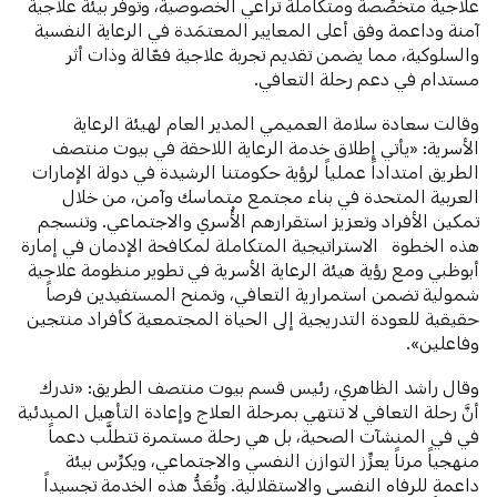
علاجية متخصِّصة ومتكاملة تراعي الخصوصية، وتوفِّر بيئة علاجية
آمنة وداعمة وفق أعلى المعايير المعتمَدة في الرعاية النفسية
والسلوكية، مما يضمن تقديم تجربة علاجية فعّالة وذات أثر
مستدام في دعم رحلة التعافي.
وقالت سعادة سلامة العميمي المدير العام لهيئة الرعاية
الأسرية: «يأتي إطلاق خدمة الرعاية اللاحقة في بيوت منتصف
الطريق امتداداً عملياً لرؤية حكومتنا الرشيدة في دولة الإمارات
العربية المتحدة في بناء مجتمع متماسك وآمن، من خلال
تمكين الأفراد وتعزيز استقرارهم الأُسري والاجتماعي. وتنسجم
هذه الخطوة الاستراتيجية المتكاملة لمكافحة الإدمان في إمارة
أبوظبي ومع رؤية هيئة الرعاية الأسرية في تطوير منظومة علاجية
شمولية تضمن استمرارية التعافي، وتمنح المستفيدين فرصاً
حقيقية للعودة التدريجية إلى الحياة المجتمعية كأفراد منتجين
وفاعلين».
وقال راشد الظاهري، رئيس قسم بيوت منتصف الطريق: «ندرك
أنَّ رحلة التعافي لا تنتهي بمرحلة العلاج وإعادة التأهيل المبدئية
في في المنشآت الصحية، بل هي رحلة مستمرة تتطلَّب دعماً
منهجياً مرناً يعزِّز التوازن النفسي والاجتماعي، ويكرِّس بيئة
داعمة للرفاه النفسي والاستقلالية. وتُعَدُّ هذه الخدمة تجسيداً