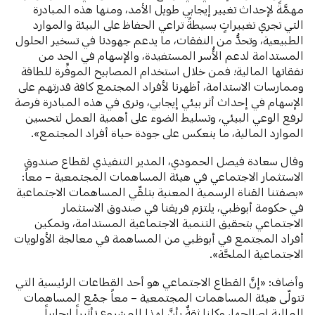
مهمَّةً لإحداث تغيير إيجابي طويل الأمد، ومنها هذه المبادرة
التي تجري تغييراتٍ بسيطةً تراعي الحفاظ على البيئة والموارد
الطبيعية، وتحدُّ من النفقات، ما يدعم جهودنا في تسخير الحلول
المستدامة لدعم الأُسر المستفيدة، والإسهام في الحد من
نفقاتها المالية؛ فمن خلال استخدام المصابيح الموفِّرة للطاقة
وممارسات الاستدامة، أظهرنا لأفراد المجتمع كافة قدرتهم على
الإسهام في إحداث أثر بيئي إيجابي، ونرى في هذه المبادرة فرصة
لرفع الوعي البيئي، وتسليط الضوء على أهمية العمل لتحسين
الموارد المالية، ما ينعكس على جودة حياة أفراد المجتمع».
وقال سعادة فيصل الحمودي، المدير التنفيذي لقطاع صندوق
الاستثمار الاجتماعي في هيئة المساهمات المجتمعية – معاً:
«بصفتنا القناة الرسمية المعنية بتلقّي المساهمات الاجتماعية
في حكومة أبوظبي، يلتزم فريقنا في صندوق الاستثمار
الاجتماعي بتحقيق التنمية الاجتماعية المستدامة، وتمكين
أفراد المجتمع في أبوظبي من المساهمة في معالجة الأولويات
الاجتماعية الملحَّة».
وأضاف: «إنَّ القطاع الاجتماعي هو أحد القطاعات الرئيسية التي
تتولّى هيئة المساهمات المجتمعية – معاً جمْع المساهمات
المالية لصالحها، وكلنا ثقةٌ بأنَّ لهذا المشروع تأثيراً إيجابياً