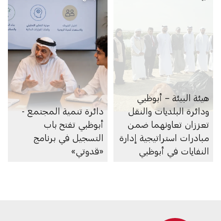
هيئة البيئة – أبوظبي
ودائرة البلديات والنقل
دائرة تنمية المجتمع -
تعززان تعاونهما ضمن
أبوظبي تفتح باب
مبادرات استراتيجية إدارة
التسجيل في برنامج
النفايات في أبوظبي
«قدوتي»