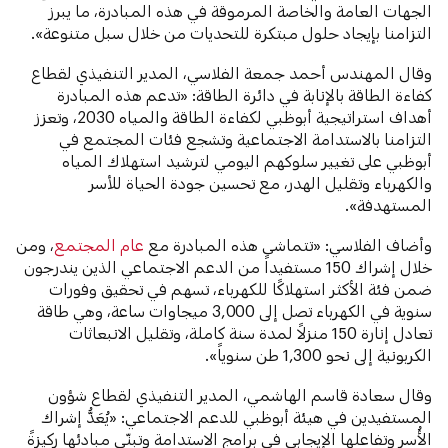
الجهات العامة والخاصة المرموقة في هذه المبادرة، ما يبرز
التزامنا بإيجاد حلول مبتكرة للتحديات من خلال سبل متنوعة».
وقال المهندس أحمد جمعة الفلاسي، المدير التنفيذي لقطاع
كفاءة الطاقة بالإنابة في دائرة الطاقة: «تدعم هذه المبادرة
أهداف استراتيجية أبوظبي لكفاءة الطاقة والمياه 2030، وتعزز
التزامنا بالاستدامة الاجتماعية وتشجع فئات المجتمع في
أبوظبي على تغيير سلوكهم اليومي لترشيد استهلاك المياه
والكهرباء وتقليل الهدر، مع تحسين جودة الحياة للأسر
المستهدفة».
وأضاف الفلاسي: «تتماشى هذه المبادرة مع
عام المجتمع
، ومن
خلال إشراك 150 مستفيداً من الدعم الاجتماعي الذين يندرجون
ضمن فئة الأكثر استهلاكًا للكهرباء، تسهم في تحقيق وفورات
سنوية في الكهرباء تصل إلى 3,000 ميجاوات ساعة، وهي طاقة
تعادل إنارة 150 منزلاً لمدة سنة كاملة، وتقليل الانبعاثات
الكربونية إلى نحو 1,300 طن سنوياً».
وقال سعادة قاسم الهاشمي، المدير التنفيذي لقطاع شؤون
المستفيدين في هيئة أبوظبي للدعم الاجتماعي: «يُعَدُّ إشراك
الأُسر وتفاعلها الإيجابي في برامج الاستدامة وتبنّي مبادئها ركيزةً