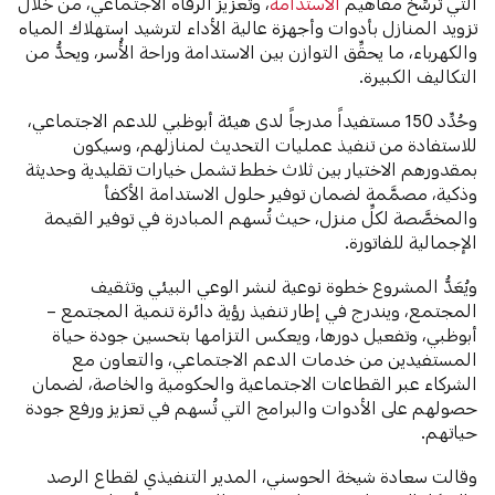
التي ترسِّخ مفاهيم
الاستدامة
، وتعزيز الرفاه الاجتماعي، من خلال
تزويد المنازل بأدوات وأجهزة عالية الأداء لترشيد استهلاك المياه
والكهرباء، ما يحقِّق التوازن بين الاستدامة وراحة الأُسر، ويحدُّ من
التكاليف الكبيرة.
وحُدِّد 150 مستفيداً مدرجاً لدى هيئة أبوظبي للدعم الاجتماعي،
للاستفادة من تنفيذ عمليات التحديث لمنازلهم، وسيكون
بمقدورهم الاختيار بين ثلاث خطط تشمل خيارات تقليدية وحديثة
وذكية، مصمَّمة لضمان توفير حلول الاستدامة الأكفأ
والمخصَّصة لكلِّ منزل، حيث تُسهم المبادرة في توفير القيمة
الإجمالية للفاتورة.
ويُعَدُّ المشروع خطوة نوعية لنشر الوعي البيئي وتثقيف
المجتمع، ويندرج في إطار تنفيذ رؤية دائرة تنمية المجتمع –
أبوظبي، وتفعيل دورها، ويعكس التزامها بتحسين جودة حياة
المستفيدين من خدمات الدعم الاجتماعي، والتعاون مع
الشركاء عبر القطاعات الاجتماعية والحكومية والخاصة، لضمان
حصولهم على الأدوات والبرامج التي تُسهم في تعزيز ورفع جودة
حياتهم.
وقالت سعادة شيخة الحوسني، المدير التنفيذي لقطاع الرصد