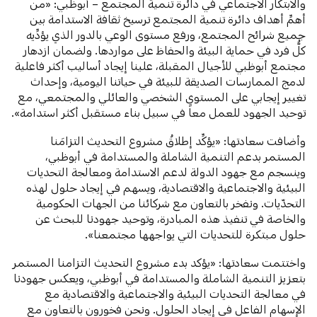
والابتكار الاجتماعي في دائرة تنمية المجتمع – أبوظبي: «من
أهمِّ أهداف دائرة تنمية المجتمع ترسيخ ثقافة الاستدامة بين
جميع شرائح المجتمع، ورفع مستوى الوعي بالدور الذي يؤدِّيه
كلُّ فرد في حماية البيئة والحفاظ على مواردها. ولضمان ازدهار
مجتمع أبوظبي للأجيال المقبلة، علينا إيجاد أساليب أكثر فاعلية
لدمج الممارسات الصديقة للبيئة في حياتنا اليومية، وإحداث
تغيير إيجابي على المستوى الشخصي والعائلي والمجتمعي، مع
توحيد الجهود للعمل معاً في سبيل بناء مستقبل أكثر استدامة».
وأضافت سعادتها: «يؤكِّد إطلاقُ مشروع التحديث التزامَنا
المستمر بدعم التنمية الشاملة والمستدامة في أبوظبي،
وينسجم مع جهود الدولة لدعم الاستدامة ومعالجة التحديات
البيئية والاجتماعية والاقتصادية، ويسهم في إيجاد حلول لهذه
التحدّيات. ونفخر بالتعاون مع شركائنا من الجهات الحكومية
والخاصة في تنفيذ هذه المبادرة، وتوحيد جهودنا للبحث عن
حلول مبتكرة للتحديات التي يواجهها مجتمعنا».
واختتمت سعادتها: «يؤكد بدء مشروع التحديث التزامنا المستمر
بتعزيز التنمية الشاملة والمستدامة في أبوظبي، ويعكس جهودنا
في معالجة التحديات البيئية والاجتماعية والاقتصادية مع
الإسهام الفاعل في إيجاد الحلول. ونحن فخورون بالتعاون مع