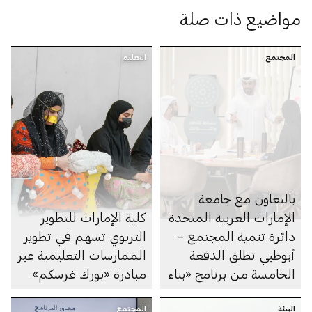
مواضيع ذات صلة
المجتمع
التعليم
بالتعاون مع جامعة
الإمارات العربية المتحدة
كلية الإمارات للتطوير
دائرة تنمية المجتمع –
التربوي تسهم في تطوير
أبوظبي تطلق الدفعة
الممارسات التعليمية عبر
الخامسة من برنامج «بناء
مبادرة «بورك غرسكم»
القدرات» لمهنيِّي الرعاية
البيئة
الاجتماعية
المجتمع