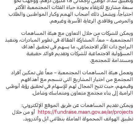
وتطبيق سداد أبوظبي بإجمالي 1.8 مليون درهم، ووجَّهت نحو
سبعة مشاريع للارتقاء بجودة حياة الفئات المجتمعية الأكثر
احتياجاً، ويشمل ذلك أصحاب الهمم وكبار المواطنين والطلاب
والمرضى وفاقدي الرعاية الأسرية وغيرهم.
ويمكن للشركات من خلال التعاون مع هيئة المساهمات
المجتمعية – معاً، المشاركة الفعّالة في تطوير المبادرات، وتنفيذ
البرامج ذات الأثر الاجتماعي، ما يسهم في تحقيق أهداف
المسؤولية الاجتماعية للشركات وتقديم فوائد حقيقية
ومستدامة للمجتمع.
وتعمل هيئة المساهمات المجتمعية – معاً على تمكين أفراد
المجتمع من اختيار المشاريع التي تنسجم مع أهدافهم
وقيمهم، حيث تتيح المجال لهم للإسهام في تحقيق رؤية أبوظبي
الرامية إلى بناء مجتمع متعاون ومتماسك وشامل.
ويمكن تقديم المساهمات عن طريق الموقع الإلكتروني:
https://fundraise.maan.gov.ae/ar/projects
أو من خلال
تطبيق الهواتف المحمولة العاملة بنظامَي آبل وأندرويد.