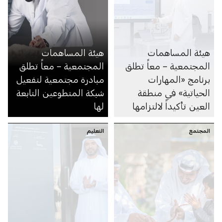
هيئة المساهمات
هيئة المساهمات
المجتمعية – معاً تطلق
المجتمعية – معاً تطلق
برنامج «المهارات
مبادرة مجتمعية لتفعيل
الحياتية» في منطقة
شبكة المتطوعين التابعة
العين تأكيداً لالتزامها
لها
بتحقيق مستهدفات عام
المجتمع
الأسرة في دولة الإمارات
التعليم