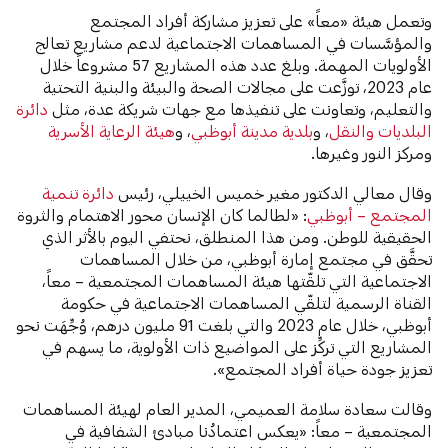
وتعمل هيئة «معاً» على تعزيز مشاركة أفراد المجتمع
والمؤسَّسات في المساهمات الاجتماعية لدعم مشاريع تعالج
الأولويات المهمة. وبلغ عدد هذه المشاريع 57 مشروعاً خلال
عام 2023، توزَّعت على مجالات الصحة والبيئة والبنية التحتية
والتعليم، وتعاونت على تنفيذها مع جهات شريكة عدة، مثل
دائرة
البلديات والنقل
، و
بلدية مدينة أبوظبي
، و
هيئة الرعاية الأسرية
ومركز النور وغيرها.
وقال معالي الدكتور مغير خميس الخييلي، رئيس
دائرة تنمية
المجتمع – أبوظبي
: «لطالما كان الإنسان محور الاهتمام والثروة
الحقيقية للوطن. ومن هذا المنطلق، نحتفي اليوم بالأثر الذي
تحقَّق في مجتمع إمارة أبوظبي، من خلال المساهمات
الاجتماعية التي تلقّتها هيئة المساهمات المجتمعية – معاً،
القناة الرسمية لتلقّي المساهمات الاجتماعية في حكومة
أبوظبي، خلال عام 2023 والتي بلغت 91 مليون درهم، وُجِّهَت نحو
المشاريع التي تركِّز على المواضيع ذات الأولوية، ما يسهم في
تعزيز جودة حياة أفراد المجتمع».
وقالت سعادة سلامة العميمي، المدير العام لهيئة المساهمات
المجتمعية – معاً: «يعكس اعتمادُنا مبادئ الشفافية في