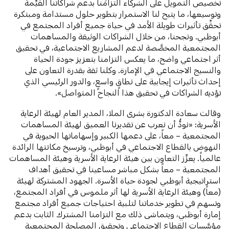
تخصيص التمويل على الشركاء التزامَنا بدعم شراكاتنا القيِّمة
وتوسيعها، ما يتيح لنا الاستمرار بتطوير حلول مستدامة ومبتكرة
تحقِّق تأثيرات طويلة الأمد في حياة جميع أفراد المجتمع في
أبوظبي. ونجحنا، من خلال الشراكات الوثيقة والمساهمات
المجتمعية المخصَّصة لدعم المشاريع الاجتماعية، في تحقيق
أثر اجتماعي واضح، ما يعكس التزامنا بتعزيز جودة الحياة
والنسيج الاجتماعي في الإمارة. وكلنا ثقة بقدرة التعاون على
إحداث تأثيرات إيجابية على نطاقٍ واسعٍ، والدور الرئيسي الذي
تؤديه الشراكات في تحقيق هذا النجاح المتواصل».
وقالت سعادة الدكتورة بشرى الملا، المدير العام لهيئة الرعاية
الأسرية: «نودُّ أن نعرب عن تقديرنا العميق لهيئة المساهمات
المجتمعية – معاً، على دعمها الكبير وإسهاماتها الحيوية في
النهوض بالقطاع الاجتماعي في أبوظبي، وترسيخ مكانتها الرائدة
عالمياً. يعزِّز التعاون بين هيئة الرعاية الأسرية وهيئة المساهمات
المجتمعية – معاً بشكل مباشر مساعينا في تحقيق أهداف
استراتيجية أبوظبي لجودة حياة الأسرة. الجهود المشتركة لهيئة
(معاً) وهيئة الرعاية الأسرية لها أثر ملموس في أفراد المجتمع،
وتسهم في تطوير خدماتنا لتلبية احتياجات جميع أفراد مجتمع
إمارة أبوظبي، ويتماشى ذلك مع التزامنا المشترك الثابت بدعم
مؤسَّسات القطاع الاجتماعي وتحقيق المصلحة المجتمعية