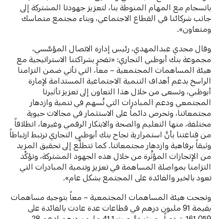
بانسجام مع المهام المنوطة بنا، لتعزيز جهودنا المشتركة إلى
جانب شركائنا في القطاع الاجتماعي، وبناء مجتمع متماسك
ومتعاون».
وقال مجدي عبدالمهدي، رئيس إدارة الاتصال المؤسَّسي،
مجموعة بنك أبوظبي التجاري: «نفخر بشراكتنا الاستراتيجية مع
هيئة المساهمات المجتمعية – معاً، التي تأتي ضمن التزامنا
الراسخ بدعم أهداف التنمية الاجتماعية المستدامة لإمارة
أبوظبي، ونسعى من خلال هذا التعاون إلى تعزيز تأثيرنا
المجتمعي ودعم المبادرات التي تُسهم في تنمية وازدهار
مجتمعاتنا، ونحرص دائماً على الاستثمار في مجالات حيوية
مختلفة، منها التعليم والصحة والابتكار الرقمي وغيرها، انطلاقاً
من قناعتنا بأنَّ استمرارية نجاح بنك أبوظبي التجاري ترتبط ارتباطاً
وثيقاً برفاهية وازدهار مجتمعاتنا. كما نتطلَّع إلى تحقيق المزيد
من الإنجازات المؤثِّرة من خلال هذه الجهود المشتركة، ونؤكِّد
التزامنا بمواصلة المساهمة في تعزيز وتنمية المبادرات التي
تعود بالخير والفائدة على المجتمع بشكل عام».
ونجحت هيئة المساهمات المجتمعية – معاً بتوجيه مساهمات
بقيمة 91 مليون درهم في قطاعات عدة عادت بالفائدة على
161,059 شخصاً، حيث خصَّصت 41.1 مليون درهم لدعم 28