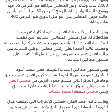
2,500 شاب وشابة. وعزز المجلس شراكاته مع أكثر من 55 جهة،
ووسع دائرة التواصل الفعال مع أكثر من 80 مجلساً شبابياً، إلى
جانب حرص المجلس على التواصل الدوري مع أكثر من 400
شاب وشابة.
ونال المجلس تكريم فئة أفضل مبادرة ابتكارية عن منصة
Guided.ae، خلال ملتقى المجالس الشبابية الذي نظمته
المؤسسة الإتحادية للشباب بحضور مجموعة من كبار الشخصيات،
وحصلت غالية أحمد العلي، رئيس مجلس أبوظبي للشباب، على
جائزة أفضل عضو مجلس شبابي من أفضل ثلاثة أعضاء على
مستوى مجالس الشباب.
وعلى مستوى مجالس الشباب الفرعية، حصل سعيد أسود
العامري عضو مجلس الظفرة للشباب بتكريم أفضل عضو متميز،
وجاء في المركز الثاني مسلم حمود الدرعي من
مجلس العين
للشباب
، وفي المركز الثالث جاءت لطيفة حمدان المنصوري،
رئيس
مجلس منطقة الظفرة للشباب
.
وقالت غالية أحمد العلي: «تعكس الإنجازات التي تحققت خلال
الدورة السادسة الدور المحوري الذي يؤديه الشباب في تحقيق