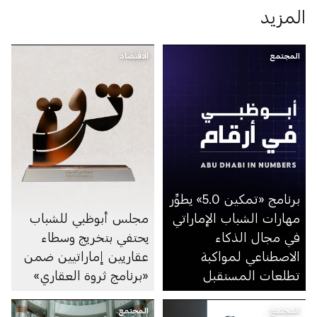
المزيد
المجتمع
الاقتصاد
برنامج «تمكين 5.0» يطوِّر
مهارات الشباب الإماراتي
مجلس أبوظبي للشباب
في مجال الذكاء
يحتفي بتخريج وسطاء
الاصطناعي لمواكبة
عقاريين إماراتيين ضمن
تطلعات المستقبل
«برنامج ثروة العقاري»
المجتمع
المجتمع