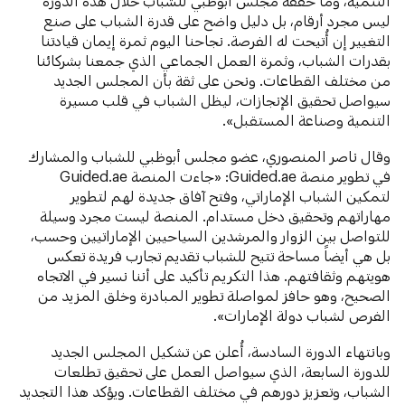
التنمية، وما حققه مجلس أبوظبي للشباب خلال هذه الدورة
ليس مجرد أرقام، بل دليل واضح على قدرة الشباب على صنع
التغيير إن أُتيحت له الفرصة. نجاحنا اليوم ثمرة إيمان قيادتنا
بقدرات الشباب، وثمرة العمل الجماعي الذي جمعنا بشركائنا
من مختلف القطاعات. ونحن على ثقة بأن المجلس الجديد
سيواصل تحقيق الإنجازات، ليظل الشباب في قلب مسيرة
التنمية وصناعة المستقبل».
وقال ناصر المنصوري، عضو مجلس أبوظبي للشباب والمشارك
في تطوير منصة Guided.ae: «جاءت المنصة Guided.ae
لتمكين الشباب الإماراتي، وفتح آفاق جديدة لهم لتطوير
مهاراتهم وتحقيق دخل مستدام. المنصة ليست مجرد وسيلة
للتواصل بين الزوار والمرشدين السياحيين الإماراتيين وحسب،
بل هي أيضاً مساحة تتيح للشباب تقديم تجارب فريدة تعكس
هويتهم وثقافتهم. هذا التكريم تأكيد على أننا نسير في الاتجاه
الصحيح، وهو حافز لمواصلة تطوير المبادرة وخلق المزيد من
الفرص لشباب دولة الإمارات».
وبانتهاء الدورة السادسة، أُعلن عن تشكيل المجلس الجديد
للدورة السابعة، الذي سيواصل العمل على تحقيق تطلعات
الشباب، وتعزيز دورهم في مختلف القطاعات. ويؤكد هذا التجديد