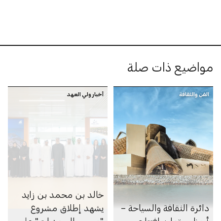
للفنون» ضمن معرض
«فن الحين 2025»
مواضيع ذات صلة
الفن والثقافة
أخبار ولي العهد
خالد بن محمد بن زايد
دائرة الثقافة والسياحة –
يشهد إطلاق مشروع
أبوظبي تعلن افتتاح
"مرسى السعديات" على