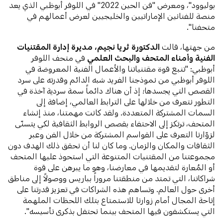
بوليوود"، ومعرض "فن الحين 2022" في اللوفر أبوظبي الذي يعد
منصة للفنانين الإماراتيين والخليجيين لعرض أعمالهم في
متحفنا".
من جهتها، قالت
الدكتورة ثريا نجيم، مديرة إدارة المقتنيات
الفنية وأمناء المتحف والبحث العلمي
في متحف اللوفر
أبوظبي: "تنبع قوة مقتنياتنا والأعمال الفنية المعروضة في
اللوفر أبوظبي من نموذجنا الفريد شبه الدائم وقدرته على سرد
القصص التي يجسدها؛ إذ أن هناك دائماً سمة سردية آخذة في
التطور نتعرف من خلالها على الترابط العالمي، إضافة إلى
السمات المشتركة المتعددة. ولقد كانت مهمتنا، منذ إنشاء
المتحف، ترتكز إلى الاحتفاء بقصص الروابط الثقافية لكي يتسنّى
لزوّارنا التعرف على القواسم المشتركة من خلال الفن وعبر
الثقافات والمكان والزمان. وما كان لنا أن نحقق ذلك الهدف دون
مجموعتنا من المقتنيات المتنوعة التي استحوذ عليها المتحف
أو المُعارة لتقديمها في معارضنا، وهو ما يبرهن على قوة
شراكاتنا، التي تمتد من منطقتنا مروراً بباريس ووصولاً إلى مناطق
أخرى حول العالم. وتساهم هذه الشراكات في تعزيز قدرتنا على
إتاحة المجال أمام زوارنا للاستمتاع بتلك اللحظات الملهمة
التي يستكشفون فيها المتحف بينما نحتفل بذكرى تأسيسه".