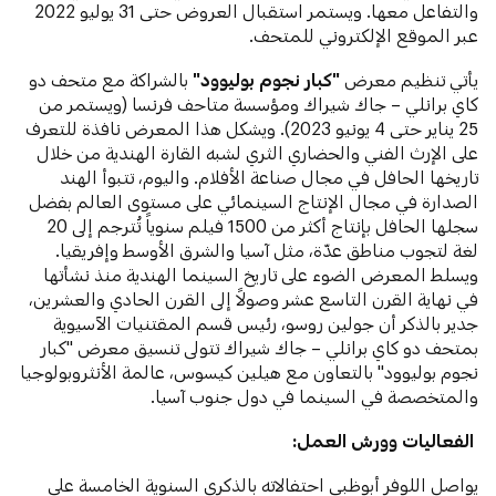
والتفاعل معها. ويستمر استقبال العروض حتى 31 يوليو 2022
عبر الموقع الإلكتروني للمتحف.
يأتي تنظيم معرض
"كبار نجوم بوليوود"
بالشراكة مع متحف دو
كاي برانلي – جاك شيراك ومؤسسة متاحف فرنسا (ويستمر من
25 يناير حتى 4 يونيو 2023). ويشكل هذا المعرض نافذة للتعرف
على الإرث الفني والحضاري الثري لشبه القارة الهندية من خلال
تاريخها الحافل في مجال صناعة الأفلام. واليوم، تتبوأ الهند
الصدارة في مجال الإنتاج السينمائي على مستوى العالم بفضل
سجلها الحافل بإنتاج أكثر من 1500 فيلم سنوياً تُترجم إلى 20
لغة لتجوب مناطق عدّة، مثل آسيا والشرق الأوسط وإفريقيا.
ويسلط المعرض الضوء على تاريخ السينما الهندية منذ نشأتها
في نهاية القرن التاسع عشر وصولاً إلى القرن الحادي والعشرين،
جدير بالذكر أن جولين روسو، رئيس قسم المقتنيات الآسيوية
بمتحف دو كاي برانلي – جاك شيراك تتولى تنسيق معرض "كبار
نجوم بوليوود" بالتعاون مع هيلين كيسوس، عالمة الأنثروبولوجيا
والمتخصصة في السينما في دول جنوب آسيا.
الفعاليات وورش العمل:
يواصل اللوفر أبوظبي احتفالاته بالذكرى السنوية الخامسة على