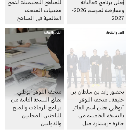
يُعلن برنامج فعالياته
للمناهج التعليمية» لدمج
ومعارضه لموسم 2026-
مقتنيات المتحف
2027
العالمية في المناهج
الدراسية في دولة
الفن والثقافة
الإمارات
الفن والثقافة
بحضور زايد بن سلطان بن
متحف اللوفر أبوظبي
خليفة.. متحف اللوفر
يطلق النسخة الثانية من
أبوظبي يعلن اسم الفائز
برنامج الزمالات والمنح
بالنسخة الخامسة من
للباحثين المحليين
جائزة «ريتشارد ميل
والدوليين