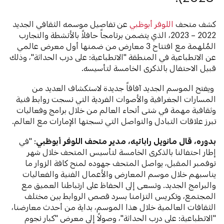
كشف متحف
اللوفر أبوظبي
عن تفاصيل موسمه الثقافي الجديد
2022 – 2023، الذي يتضمن برنامجاً حافلاً بالأنشطة والتجارب
المُلهمة مع افتتاح 3 معارض من ضمنها أول معرض عالمي
عن الانطباعية في المنطقة "الانطباعية: على درب الحداثة"، وذلك
قبيل الاحتفال بالذكرى الخامسة لتأسيسه.
ويفتح الموسم الجديد آفاقاً جديدة لاستكشاف العديد من
المسارات الجغرافية والأصوات الفردية التي نسجت روابط فنية
وثقافية مهمة في شتى أنحاء العالم من خلال برامج وفعاليات
تبرز علاقات التبادل والتواصل التي نسجتها الإمارات مع العالم.
بدوره، قال
مانويل راباتيه، مدير متحف اللوفر أبوظبي
: "في
إطار احتفالنا بالذكرى الخامسة لتأسيس المتحف خلال شهر
نوفمبر المقبل، يواصل المتحف جهوده لمنح كافة الزوار ما
يناسبهم خلال موسم المعارض والأعمال الفنية والفعاليات
والبرامج الجديد. ونسعى إلى الحفاظ على ارتباطنا العميق مع
المجتمع، وتكريس التزامنا بسرد قصص الروابط بين مختلف
الثقافات العالمية خلال هذا الموسم، بداية من أحدث معارضنا،
"الانطباعية: على درب الحداثة"، وصولاً إلى معرض "كبار نجوم