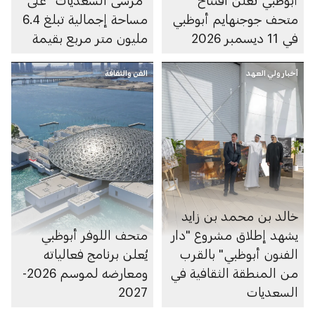
متحف جوجنهايم أبوظبي
مساحة إجمالية تبلغ 6.4
في 11 ديسمبر 2026
مليون متر مربع بقيمة
100 مليار درهم
أخبار ولي العهد
الفن والثقافة
خالد بن محمد بن زايد
يشهد إطلاق مشروع "دار
متحف اللوفر أبوظبي
الفنون أبوظبي" بالقرب
يُعلن برنامج فعالياته
من المنطقة الثقافية في
ومعارضه لموسم 2026-
السعديات
2027