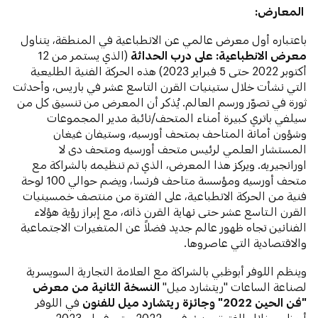
المعارض:
باعتباره أول معرض عالمي عن الانطباعية في المنطقة، يتناول
معرض
الانطباعية: على درب الحداثة
(الذي يستمر من 12
أكتوبر 2022 حتى 5 فبراير 2023) هذه الحركة الفنية الطليعية
التي نشأت خلال ستينيات القرن التاسع عشر في باريس، وأحدثت
ثورة في تصوّر ورسم العالم. يُذكر أن المعرض من تنسيق كل من
سيلفي باتري كبيرة أمناء المتحف/نائبة مدير المجموعات
وشؤون أمانة المتاحف بمتحف أورسيه، وستيفان غيغان
المستشار العلمي لرئيس متحف أورسيه ومتحف دى لا
اورانجيريه. ويركز هذا المعرض، الذي تم تنظيمه بالشراكة مع
متحف أورسيه ومؤسسة متاحف فرنسا، ويضم حوالي 100 لوحة
فنية من الحركة الانطباعية، على الفترة من منتصف خمسينيات
القرن الـتاسع عشر حتى نهاية القرن ذاته، مع إبراز رؤية هؤلاء
الفنانين تجاه ظهور عالم جديد فضلاً عن المتغيرات الاجتماعية
والاقتصادية التي عاصروها.
وينظم اللوفر أبوظبي بالشراكة مع العلامة التجارية السويسرية
لصناعة الساعات "ريتشارد ميل"
النسخة الثانية من معرض
"فن الحين 2022" وجائزة ريتشارد ميل للفنون
في اللوفر
أبوظبي خلال الفترة من نوفمبر 2022 حتى فبراير 2023.