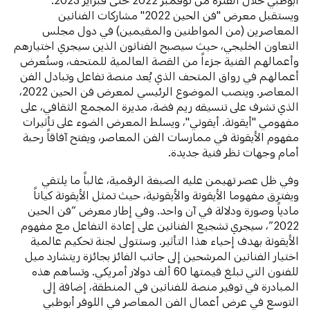
ويستقبل معرض "فن الحين 2022" مشاركات الفنانين
المعاصرين (من المواطنين والمقيمين) في دول مجلس
التعاون الخليجي، حيث سيصبح الفنانون الذين سيجري اختيارهم
وأعمالهم الفنية جزءاً من القصة العالمية للمتحف، وستُعرض
أعمالهم في رواق المتحف الذي يُعد منصة تفاعل وتبادل الفن
المعاصر. وينصب الموضوع الرئيسي لمعرض فن الحين 2022،
الذي تشرف على تنسيقه ريم فضة، مديرة المجمع الثقافي، على
مفهومي "أيقونة. أيقوني"، ويسلط المعرض الضوء على تأثيرات
مفهوم الأيقونة في ممارسات الفن المعاصر، ويفتح آفاقاً رحبة
أمام وجهات نظر فنية جديدة.
وفي ظل عصر تهيمن عليه الصبغة الرقمية، غالباً ما يلتقي
ويفترق مفهوما الأيقونة والأيقونية، حيث تمثل الأيقونة كياناً
مادياً وصورة ودلالة في آن واحد. وفي إطار معرض “فن الحين
2022”، سيجري تشجيع الفنانين على إعادة التفاعل مع مفهوم
الأيقونة بهدف إحياء هذا التأثير. وستتولى لجنة تحكيم عالمية
اختيار الفنانين المرشحين إلى جانب الفائز بجائزة ريتشارد ميل
للفنون التي تبلغ قيمتها 60 ألف دولار أمريكي. وتساهم هذه
المبادرة في توفير منصة للفنانين في المنطقة، إضافة إلى
التوسع في عرض أعمال الفن المعاصر في اللوفر أبوظبي