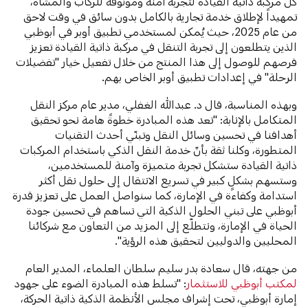
كل مركبة ذاتية القيادة لتجربة آمنة وموثوقة للركاب والمشاة،
تمهيداً لإطلاق خدمة تجارية بالكامل بدون سائق في وقت لاحق
من عام 2025، حيث يُمكن لمستخدمي تطبيق أوبر في أبوظبي
الذين يتطلعون إلى تجربة التنقل في مركبة ذاتية القيادة تعزيز
فرصهم للوصول إلى هذا المنتج من خلال تفعيل خيار "تفضيلات
الرحلة" في إعدادات تطبيق أوبر الخاص بهم.
وبهذه المناسبة، قال د. عبدالله الغفلي، مدير عام مركز النقل
المتكامل بالإنابة: "تعد هذه المبادرة خطوةً هامة نحو تحقيق
أهدافنا في تحسين وسائل النقل وتبنّي أحدث التقنيات
المتطورة، وكلنا ثقة بأنّ خدمة النقل الذكي باستخدام المركبات
ذاتية القيادة ستشكل تجربة متميزة وآمنة للمستخدمين،
وستسهم بشكلٍ كبير في تسريع الانتقال إلى حلول نقل أكثر
استدامة وكفاءة في الإمارة، كما سنواصل العمل على تعزيز قدرة
أبوظبي على تبني الحلول الذكية التي تساهم في تحسين جودة
الحياة في الإمارة، ونتطلّع إلى المزيد من التعاون مع شركائنا
المحليين والدوليين لتحقيق هذه الرؤية".
من جهته، قال سعادة بدر سليم سلطان العلماء، المدير العام
لمكتب أبوظبي للاستثمار
: "تسلط هذه المبادرة الضوء على جهود
إمارة أبوظبي، تحت إشراف مجلس الأنظمة الذكية ذاتية الحركة،