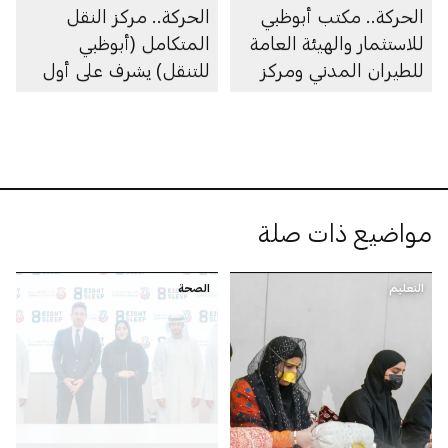
الحركة.. مكتب أبوظبي
الحركة.. مركز النقل
للاستثمار والهيئة العامة
المتكامل (أبوظبي
للطيران المدني ومركز
للتنقل) يشرف على أول
النقل المتكامل (أبوظبي
اختبارات شركة «تسلا»
للتنقُّل) يوقعون اتفاقية
على الطرق لتقنية القيادة
تعاون لتعزيز منظومة
الذاتية المتقدمة
تصميم وتصنيع وتشغيل
(بإشراف السائق)
أنظمة التنقُّل الجوي
مواضيع ذات صلة
المتقدم
التعليم
الصحة