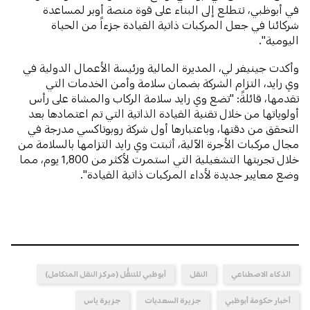
في أبوظبي، نتطلع إلى البناء على قوة منصة أوبر لمساعدة
شركائنا في جعل المركبات ذاتية القيادة جزءاً من الحياة
اليومية".
وأكدت جينيفر لي، المديرة المالية ورئيسة الأعمال الدولية في
وي رايد، التزام الشركة بضمان سلامة وأمن الخدمات التي
تقدمها، قائلةً: "تضع وي رايد سلامة الركاب والمشاة على رأس
أولوياتها من خلال تقنية القيادة الذاتية التي تم اعتمادها بعد
التحقق من دقتها، وباعتبارها أول شركة روبوتاكسي مدرجة في
مجال مركبات الأجرة الآلية، أثبتت وي رايد التزامها بالسلامة من
خلال تجربتها التشغيلية التي استمرت لأكثر من 1,800 يوم، مما
وضع معايير جديدة لأداء المركبات ذاتية القيادة".
الذكاء الاصطناعي
النقل
أبوظبي للتنقُّل (مركز النقل المتكامل)
أخبار حكومة أبوظبي
جزيرة السعديات
جزيرة ياس