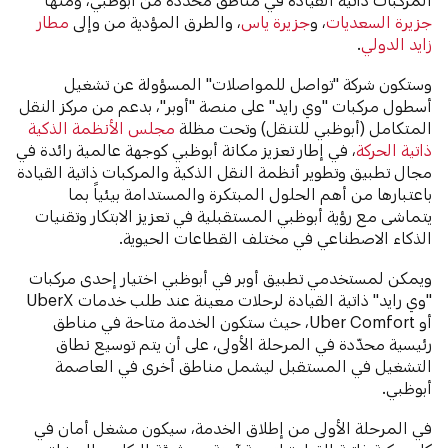
جزيرة السعديات
، و
جزيرة ياس
، والطرق المؤدية من وإلى
مطار
زايد الدولي
.
وستكون شركة "تواصل للمواصلات" المسؤولة عن تشغيل
أسطول مركبات "وي رايد" على منصة "أوبر"، بدعم من مركز النقل
المتكامل (أبوظبي للتنقل) وتحت مظلة
مجلس الأنظمة الذكية
ذاتية الحركة
، في إطار تعزيز مكانة أبوظبي كوجهة عالمية رائدة في
مجال تطبيق وتطوير أنظمة النقل الذكية والمركبات ذاتية القيادة
باعتبارها من أهم الحلول المبتكرة والمستدامة بيئياً بما
يتماشى مع رؤية أبوظبي المستقبلية في تعزيز الابتكار وتقنيات
الذكاء الاصطناعي في مختلف القطاعات الحيوية.
ويمكن لمستخدمي تطبيق أوبر في أبوظبي اختيار إحدى مركبات
"وي رايد" ذاتية القيادة لرحلات معينة عند طلب خدمات UberX
أو Uber Comfort، حيث ستكون الخدمة متاحة في مناطق
رئيسية محدّدة في المرحلة الأولى، على أن يتم توسيع نطاق
التشغيل في المستقبل ليشمل مناطق أخرى في العاصمة
أبوظبي.
في المرحلة الأولى من إطلاق الخدمة، سيكون مشغل أمان في