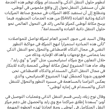
لتطوير حلول التنقل الذكي والمستدام. ويؤكد توفير هذه الخدمة
على أن مستقبل التنقل تحول إلى واقع ملموس في أبوظبي.
ونتطلع إلى أن تستفيد كافة الشركات في مجمع صناعة المركبات
الذكية وذاتية القيادة (SAVI) من هذه الخدمات المتطورة، فيما
يرسخ مكانة أبوظبي كمركز عالمي رائد في التحول العالمي نحو
حلول التنقل ذاتية القيادة والمستدامة".
وقال السيد غنى جبور، المدير العام لشركة تواصل للمواصلات:
"تأتي هذه المبادرة استمراراً لنهج الشركة في مواكبة التطور
التقني في مجال الذكاء الاصطناعي والتحوّل نحو التنقل الذكي
بما يتماشى مع توجهات وأهداف الإمارة، وذلك من
خلال التعاون مع شركاء استراتيجيين، مثل "أوبر" و "وي رايد"،
وقد جاء هذا المشروع ليعزّز مكانة أبوظبي كمنصة رائدة للابتكار
في مجال التنقل الذكي المستدام والذكاء الاصطناعي. نحن
فخورون بدورنا كمشغّل لهذا المشروع الاستراتيجي، والذي
يعكس التزامنا بالمساهمة في مسيرة التطور والتحوّل للتنقل
الذكي والمستدام في إمارة أبوظبي."
وقال نوح زيك، رئيس قسم التنقل الذاتي وعمليات التوصيل في
أوبر: "يسعدنا إطلاق شراكتنا مع وي رايد والحصول على دعم مركز
النقل المتكامل في أبوظبي. ومع اتخاذنا لهذه الخطوة المهمة