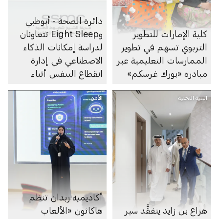
دائرة الصحة - أبوظبي
كلية الإمارات للتطوير
وEight Sleep تتعاونان
التربوي تسهم في تطوير
لدراسة إمكانات الذكاء
الممارسات التعليمية عبر
الاصطناعي في إدارة
مبادرة «بورك غرسكم»
انقطاع التنفس أثناء
النوم
البنية التحتية
الأمن
أكاديمية ربدان تنظم
هزاع بن زايد يتفقَّد سير
هاكاثون «الألعاب