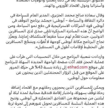
وأستراليا ودول الاتحاد الأوروبي والهند.
وقال سعادة صالح محمد الجزيري، المدير العام للسياحة في
دائرة الثقافة والسياحة – أبوظبي: «يجسِّد برنامج التوقُّف في
أبوظبي قوة الشراكات الاستراتيجية في دفع نمو السياحة. ومن
الواضح أنَّ هذه المبادرة المبتكرة تلقى صدى لدى المسافرين
الدوليين، حيث تقدِّم لهم سبباً مقنِعاً لاستكشاف إمارتنا. ويعزِّز
نجاح البرنامج مكانة أبوظبي كوجهة لا تُفوَّت، ويشجِّع المسافرين
على التخطيط لإقامات أطول في المستقبل».
وازدادت شعبية البرنامج من خلال التحسينات التي طرأت على
عملية الحجز، فقد أدّت صفحة الواجهة الجديدة السهلة للبرنامج
على موقع
etihad.com
إلى زيادة بنسبة 43% في حركة المرور
على الموقع من قِبل الزوّار المحتمَلين الذين يبحثون عن
معلومات حول أبوظبي.
ويمكن للمسافرين الذين يحجزون رحلاتهم مع الاتحاد إضافة
رحلة توقُّف بسهولة، واختيار إقامة فندقية مجانية لمدة ليلة أو
ليلتين من مجموعة من الفنادق المتميِّزة في أبوظبي. وتتيح
هذه العملية السلسة للمسافرين تحويل عبورهم إلى تجربة ثرية