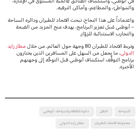
في أبوظبي، واستكشاف الفنادق عالمية المستوى في الإمارة،
والشواطئ، والمطاعم، وأماكن الترفيه.
واعتماداً على هذا النجاح، تبحث الاتحاد للطيران ودائرة السياحة
– أبوظبي سُبل تعزيز البرنامج، بهدف منح المزيد من القيمة
والتجارب الاستثنائية للزوّار.
وتربط الاتحاد للطيران 80 وجهة حول العالم، من خلال
مطار زايد
الدولي
، ما يجعل من السهل على المسافرين الذين يختارون
برنامج التوقُّف استكشاف أبوظبي قبل التوجُّه إلى وجهتهم
الأخيرة.
السياحة
النقل
دائرة الثقافة والسياحة - أبوظبي
مجموعة الاتحاد للطيران
مطار زايد الدولي