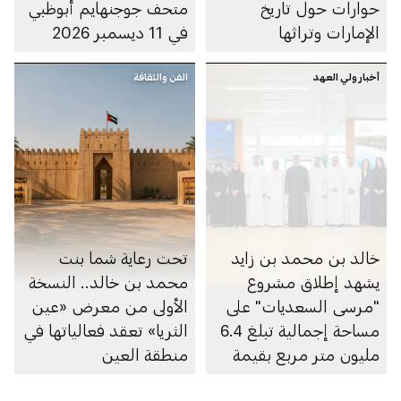
حوارات حول تاريخ
متحف جوجنهايم أبوظبي
الإمارات وتراثها
في 11 ديسمبر 2026
أخبار ولي العهد
الفن والثقافة
خالد بن محمد بن زايد
تحت رعاية شما بنت
يشهد إطلاق مشروع
محمد بن خالد.. النسخة
"مرسى السعديات" على
الأولى من معرض «عين
مساحة إجمالية تبلغ 6.4
الثريا» تعقد فعالياتها في
مليون متر مربع بقيمة
منطقة العين
100 مليار درهم