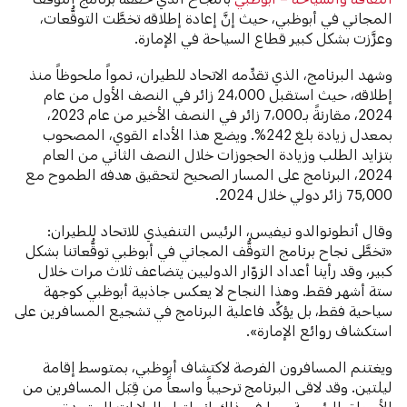
المجاني في أبوظبي، حيث إنَّ إعادة إطلاقه تخطَّت التوقُّعات،
وعزَّزت بشكل كبير قطاع السياحة في الإمارة.
وشهد البرنامج، الذي تقدِّمه الاتحاد للطيران، نمواً ملحوظاً منذ
إطلاقه، حيث استقبل 24،000 زائر في النصف الأول من عام
2024، مقارنةً بـ7،000 زائر في النصف الأخير من عام 2023،
بمعدل زيادة بلغ 242%. ويضع هذا الأداء القوي، المصحوب
بتزايد الطلب وزيادة الحجوزات خلال النصف الثاني من العام
2024، البرنامج على المسار الصحيح لتحقيق هدفه الطموح مع
75,000 زائر دولي خلال 2024.
وقال أنطونوالدو نيفيس، الرئيس التنفيذي للاتحاد للطيران:
«تخطَّى نجاح برنامج التوقُّف المجاني في أبوظبي توقُّعاتنا بشكل
كبير، وقد رأينا أعداد الزوّار الدوليين يتضاعف ثلاث مرات خلال
ستة أشهر فقط. وهذا النجاح لا يعكس جاذبية أبوظبي كوجهة
سياحية فقط، بل يؤكِّد فاعلية البرنامج في تشجيع المسافرين على
استكشاف روائع الإمارة».
ويغتنم المسافرون الفرصة لاكتشاف أبوظبي، بمتوسط ​​إقامة
ليلتين. وقد لاقى البرنامج ترحيباً واسعاً من قِبَل المسافرين من
الأسواق الرئيسية، بما في ذلك إنجلترا والولايات المتحدة