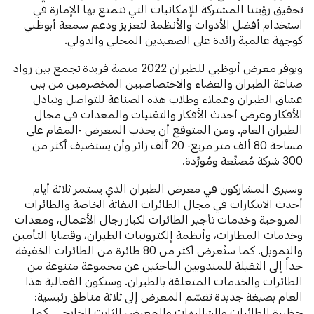
تحقيق رؤيتنا المشتركة للإمكانيات التي تتمتع بها الإمارة في
استخدام أفضل الأدوات والأنظمة لتعزيز ودعم سمعة أبوظبي
كوجهة عالمية رائدة على الصعيدين المحلي والدولي.
ويوفر معرض أبوظبي للطيران 2022 منصة فريدة تجمع بين رواد
صناعة الطيران والفضاء والاختصاصيين المخضرمين من بين
عشاق الطيران وعملاء وطلاب هذه الصناعة للتواصل وتبادل
الأفكار وعرض أحدث الأفكار والتقنيات والمعدات في مجال
الطيران العام. ومن المتوقع أن يجذب المعرض -المقام على
مساحة 80 ألف متر مربع- 20 ألف زائر وأن يستضيف أكثر من
300 شركة مُصنِّعة ومُورِّدة.
وسيرى المشاركون في معرض الطيران الذي يستمر ثلاثة أيام
أحدث الابتكارات في مجال الطائرات النفاثة الخاصة والطائرات
المروحية وخدمات تأجير الطائرات لكبار رجال الأعمال، ومعدات
وخدمات المطارات، وأنظمة إلكترونيات الطيران، وقضايا التأمين
والتمويل. كما ستُعرض أكثر من 80 طائرة من الطائرات الخفيفة
جداً إلى الثقيلة للمندوبين الباحثين عن مجموعة متنوعة من
الطائرات والخدمات المتعلقة بالطيران. وستكون الفعالية هذا
العام بصيغة جديدة تقسّم المعرض إلى ثلاثة مناطق رئيسية:
حظيرة الطائرات والشاليهات والمعرض الثابت الخارجي. كما