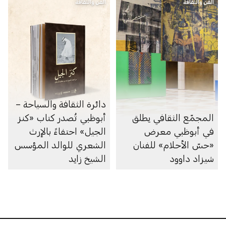
الفن والثقافة
الفن والثقافة
دائرة الثقافة والسياحة –
المجمّع الثقافي يطلق
أبوظبي تُصدر كتاب «كنز
في أبوظبي معرض
الجيل» احتفاءً بالإرث
«حسّ الأحلام» للفنان
الشعري للوالد المؤسس
شيزاد داوود
الشيخ زايد