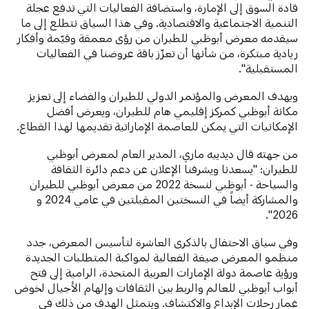
قادة السوق إلى الإمارة، واستضافة الفعاليات التي تدفع عجلة
التنمية الاجتماعية والاقتصادية. وفي هذا السياق نتطلع إلى ما
سيقدمه معرض أبوظبي للطيران من رؤى معمقة وقيّمة وأفكار
ريادية مبتكرة، من شأنها أن تعزّز باقة عروضنا في الفعاليات
المستقبلية".
ويهدف المعرض والمؤتمر الدولي للطيران والفضاء إلى تعزيز
مكانة أبوظبي كمركز إقليمي هام للطيران، ويعرض أفضل
الإمكانيات التي يمكن للعاصمة الإماراتية تقديمها لهذا القطاع.
من جهته قال ديدييه ماري، المدير العام لمعرض أبوظبي
للطيران: "يسعدنا ويشرفنا الإعلان عن دعم دائرة الثقافة
والسياحة - أبوظبي لنسخة 2022 من معرض أبوظبي للطيران
والمشاركة أيضاً في النسختين المقبلتين في عامي 2024 و
2026".
وفي سياق الاحتفال بالذكرى العاشرة لتأسيس المعرض، جدد
منظمو المعرض صيغة الفعالية لمواكبة المتطلبات الجديدة
ورؤية عاصمة دولة الإمارات العربية المتحدة، الرامية إلى فتح
أبواب أبوظبي للعالم والربط بين الثقافات وإلهام الأجيال لخوض
غمار رحلات الإبداع والاكتشاف. ويتمثل الهدف من ذلك في