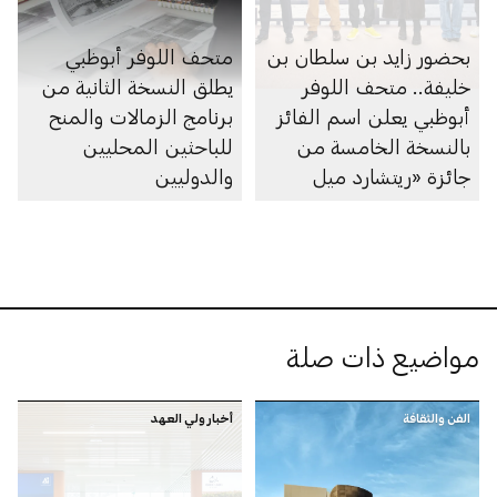
بحضور زايد بن سلطان بن
متحف اللوفر أبوظبي
خليفة.. متحف اللوفر
يطلق النسخة الثانية من
أبوظبي يعلن اسم الفائز
برنامج الزمالات والمنح
بالنسخة الخامسة من
للباحثين المحليين
جائزة «ريتشارد ميل
والدوليين
للفنون» ضمن معرض
«فن الحين 2025»
مواضيع ذات صلة
الفن والثقافة
أخبار ولي العهد