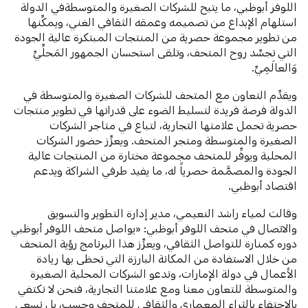
اللوفر أبوظبي، ما يتيح للشركات الصغيرة والمتوسطةفي الدولة
استلهام الإبداع من تصميمه وعمقه الثقافي الغني، ويمكِّنها
من تطوير مجموعة حصرية من المنتجات المبتكرة عالية الجودة
التي تجسِّد روح المتحف، وتلقى استحسان الجمهور المَحلِّيِّ
وَالعالَمِيِّ.
ويقدِّم التعاون مع المتحف للشركات الصغيرة والمتوسطة في
الدولة فرصة فريدة لتسليط الضوء على قدراتها في تطوير منتجات
حصرية تحمل علامتها التجارية، لتباع في متاجر الشركات
الصغيرة والمتوسطة ومتجر المتحف. ويعزِّز حضور الشركات
المحلية ويوفِّر للمتحف مجموعة مختارة من المنتجات عالية
الجودة والمصمَّمة حصرياً له، ما يفيد طرفي الشراكة ويدعم
اقتصاد أبوظبي.
وقالت لمياء راشد النعيمي، مدير إدارة التطوير والتسويق
والاتصال في متحف اللوفر أبوظبي:
«يواصل متحف اللوفر أبوظبي
دوره كمنارة للتواصل الثقافي، ويعزِّز هذا البرنامج رؤية المتحف
من خلال الاستفادة من المكانة البارزة التي تحظى بها ريادة
الأعمال في دولة الإمارات، وندعو الشركات المحلية الصغيرة
والمتوسطة للتعاون معنا ومع علامتنا التجارية، فنحن لا نكتفي
بالاحتفاء بالثراء المعماري والثقافي للمتحف وحسب، بل نسعى