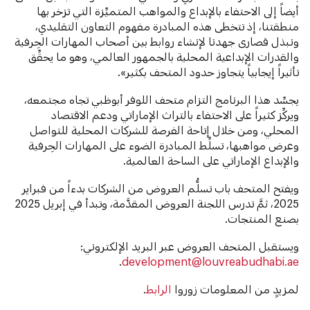
أيضاً إلى الاحتفاء بالإبداع والمواهب المتميِّزة التي تزخر بها
منطقتنا، إذ تتخطى هذه المبادرة مفهوم التعاون التقليدي،
ونبذل قصارى جهدنا لإنشاء روابط بين أصحاب المهارات الحِرفية
والقدرات الإبداعية المحلية بالجمهور العالمي، وهو ما يحقِّق
تأثيراً إيجابياً يتجاوز حدود المتحف بكثير».
يجسِّد هذا البرنامج التزام متحف اللوفر أبوظبي تجاه مجتمعه،
ويركِّز كثيراً على الاحتفاء بالتراث الإماراتي ودعم الاقتصاد
المحلي، ومن خلال إتاحة الفرصة للشركات المحلية للتواصل
وعرض مواهبها، تسلِّط المبادرة الضوء على المهارات الحِرفية
والإبداع الإماراتي على الساحة العالمية.
ويفتح المتحف باب تسلُّم العروض من الشركات بدءاً من فبراير
2025، ثمَّ تدرس اللجنة العروض المقدَّمة، وتبدأ في إبريل 2025
بصنع المنتجات.
ويستقبل المتحف العروض عبر البريد الإلكتروني:
.
development@louvreabudhabi.ae
لمزيدٍ من المعلومات زوروا
الرابط
.