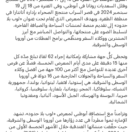
وفلل السعديات روتانا في أبوظبي، وفي الفترة من 18
إلى 19
سبتمبر 2024 في قصر السراب منتجع الصحراء بإدارة أنانتارا في
منطقة الظفرة. ويهدف المعرض الذي يُقام تحت عنوان «لوب بلا
حدود» إلى تقديم منصة لمنشآت السياحة والضيافة الفاخرة،
لتسليط الضوء على منتجاتها، والتواصل المباشر مع أبرز
المشترين ووكلاء السفر ومنظِّمي برامج العطلات من أوروبا
الوسطى والشرقية.
وتحظى كلُّ جهة مشاركة بإمكانية إجراء 62 لقاءً تبلغ مدّة كل
منها 15 دقيقة على مدى أيام المعرض الخمسة، فضلاً عن فرص
أخرى عديدة للتواصل مع أكثر من 100 جهة من أفضل وكلاء
السفر والسياحة والجولات الخارجية من 16 دولة في أوروبا
الوسطى والشرقية، هي إستونيا، لاتفيا، ليتوانيا، بولندا، جمهورية
التشيك، سلوفاكيا، المجر، رومانيا، بلغاريا، سلوفينيا، كرواتيا،
صربيا، البوسنة والهرسك، الجبل الأسود، ألبانيا، ومقدونيا
الشمالية.
وتزامناً مع استضافة أبوظبي لمعرض «لوب بلا حدود»، تشهد
الإمارة نمواً مطرداً في عدد زوّارها من أوروبا الوسطى والشرقية،
حيث حقَّقت منشآتها الفندقية خلال الأشهر الخمسة الأولى من