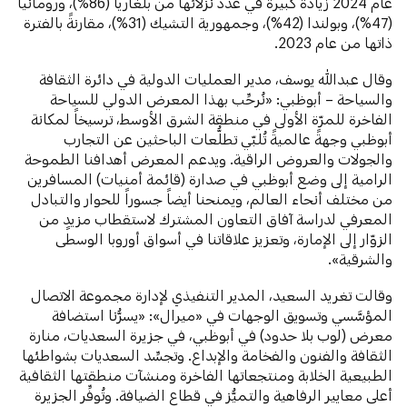
عام 2024 زيادةً كبيرةً في عدد نزلائها من بلغاريا (86%)، ورومانيا
(47%)، وبولندا (42%)، وجمهورية التشيك (31%)، مقارنةً بالفترة
ذاتها من عام 2023.
وقال عبدالله يوسف، مدير العمليات الدولية في دائرة الثقافة
والسياحة – أبوظبي: «نُرحِّب بهذا المعرض الدولي للسياحة
الفاخرة للمرّة الأولى في منطقة الشرق الأوسط، ترسيخاً لمكانة
أبوظبي وجهةً عالميةً تُلبّي تطلُّعات الباحثين عن التجارب
والجولات والعروض الراقية. ويدعم المعرض أهدافنا الطموحة
الرامية إلى وضع أبوظبي في صدارة (قائمة أمنيات) المسافرين
من مختلف أنحاء العالم، ويمنحنا أيضاً جسوراً للحوار والتبادل
المعرفي لدراسة آفاق التعاون المشترك لاستقطاب مزيدٍ من
الزوّار إلى الإمارة، وتعزيز علاقاتنا في أسواق أوروبا الوسطى
والشرقية».
وقالت تغريد السعيد، المدير التنفيذي لإدارة مجموعة الاتصال
المؤسَّسي وتسويق الوجهات في «ميرال»: «يسرُّنا استضافة
معرض (لوب بلا حدود) في أبوظبي، في جزيرة السعديات، منارة
الثقافة والفنون والفخامة والإبداع. وتجسِّد السعديات بشواطئها
الطبيعية الخلابة ومنتجعاتها الفاخرة ومنشآت منطقتها الثقافية
أعلى معايير الرفاهية والتميُّز في قطاع الضيافة. وتُوفِّر الجزيرة