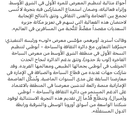
أجواءً مثالية لتنظيم المعرض للمرة الأولى في الشرق الأوسط،
وإثراء فعالياته، وضمان استمتاع المشاركين فيه بتجربة لا تُنسى
تجمع بين الفخامة والغنى الثقافي. ونثق بالنتائج الإيجابية
لاحتضان هذه الفعالية التي تسهم في تعزيز مكانة جزيرة
السعديات مقصداً مفضَّلاً للنُّخبة من المسافرين في العالم».
وقالت أستريد أوبرهمر، مؤسِّس معرض «لوب» ورئيسه التنفيذي:
«يشرِّفنا التعاون مع دائرة الثقافة والسياحة – أبوظبي لتنظيم
النسخة الأولى في منطقة الشرق الأوسط من معرض السياحة
الفاخرة (لوب بلا حدود)، ونثق بدعم الدائرة لنجاح الحدث
المرتقَب في أبوظبي بجمالها الطبيعي ومعالمها الفريدة. وقد
شاركت جهات عديدة من قطاع السياحة والضيافة في الإمارة في
معارضنا السابقة على مدى السنوات الماضية. وتُشكِّل العاصمة
الإماراتية منصة رائعة لتدشين معرضنا في المنطقة بالاعتماد
على الدعم المستمر من دائرة الثقافة والسياحة – أبوظبي
و(ميرال)، ونتطلَّع قُدُماً إلى تقديم هذه التجربة الاستثنائية لوفود
شبكتنا الواسعة من أسواق أوروبا الوسطى والشرقية ورابطة
الدول المستقلّة».