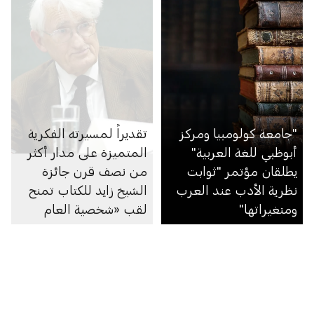
"جامعة كولومبيا ومركز
تقديراً لمسيرته الفكرية
أبوظبي للغة العربية"
المتميزة على مدار أكثر
يطلقان مؤتمر "ثوابت
من نصف قرن جائزة
نظرية الأدب عند العرب
الشيخ زايد للكتاب تمنح
ومتغيراتها"
لقب «شخصية العام
الثقافية» لعام 2021
للفيلسوف الألماني
يورغن هابرماس