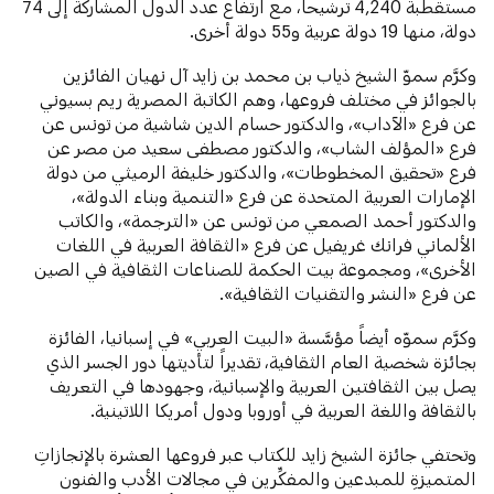
مستقطبةً 4,240 ترشيحاً، مع ارتفاع عدد الدول المشاركة إلى 74
دولة، منها 19 دولة عربية و55 دولة أخرى.
وكرَّم سموّ الشيخ ذياب بن محمد بن زايد آل نهيان الفائزين
بالجوائز في مختلف فروعها، وهم الكاتبة المصرية ريم بسيوني
عن فرع «الآداب»، والدكتور حسام الدين شاشية من تونس عن
فرع «المؤلف الشاب»، والدكتور مصطفى سعيد من مصر عن
فرع «تحقيق المخطوطات»، والدكتور خليفة الرميثي من دولة
الإمارات العربية المتحدة عن فرع «التنمية وبناء الدولة»،
والدكتور أحمد الصمعي من تونس عن «الترجمة»، والكاتب
الألماني فرانك غريفيل عن فرع «الثقافة العربية في اللغات
الأخرى»، ومجموعة بيت الحكمة للصناعات الثقافية في الصين
عن فرع «النشر والتقنيات الثقافية».
وكرَّم سموّه أيضاً مؤسَّسة «البيت العربي» في إسبانيا، الفائزة
بجائزة شخصية العام الثقافية، تقديراً لتأديتها دور الجسر الذي
يصل بين الثقافتين العربية والإسبانية، وجهودها في التعريف
بالثقافة واللغة العربية في أوروبا ودول أمريكا اللاتينية.
وتحتفي جائزة الشيخ زايد للكتاب عبر فروعها
العشرة بالإنجازاتِ
المتميزةِ للمبدعين والمفكِّرين في مجالات الأدب والفنون