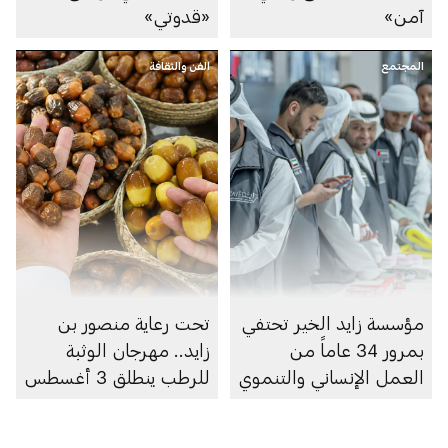
آمن»
«قدوتي»
المجتمع
الفن والثقافة
مؤسسة زايد الخير تحتفي
تحت رعاية منصور بن
بمرور 34 عاماً من
زايد.. مهرجان الوثبة
العمل الإنساني والتنموي
للرطب ينطلق 3 أغسطس