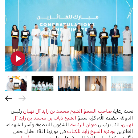
تحت رعاية
صاحب السموّ الشيخ محمد بن زايد آل نهيان
رئيس
الدولة، حفظه الله، كرَّم سموّ
الشيخ ذياب بن محمد بن زايد آل
نهيان
، نائب رئيس
ديوان الرئاسة
للشؤون التنموية وأسر الشهداء،
الفائزين ب
جائزة الشيخ زايد للكتاب
في دورتها الـ18، خلال حفل
نظَّمه مركز أبوظبي للغة العربية، على هامش
معرض أبوظبي