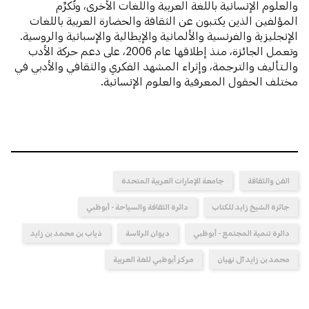
والعلوم الإنسانية باللغة العربية واللغات الأخرى، وتُكرِّم
المؤلفين الذين يكتبون عن الثقافة والحضارة العربية باللغات
الإنجليزية والفرنسية والألمانية والإيطالية والإسبانية والروسية.
وتعمل الجائزة، منذ إطلاقها عام 2006، على دعم حركة الأدب
والـتأليف والترجمة، وإثراء المشهد الفكري والثقافي والأدبي في
مختلف الحقول المعرفية والعلوم الإنسانية.
الفن والثقافة
جامعة الإمارات العربية المتحدة
جائزة الشيخ زايد للكتاب
دائرة الثقافة والسياحة - أبوظبي
دائرة تنمية المجتمع - أبوظبي
ديوان الرئاسة
ذياب بن محمد بن زايد
محمد بن زايد آل نهيان
مركز أبوظبي للغة العربية