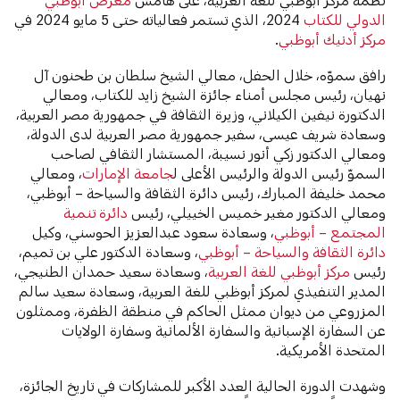
الدولي للكتاب
2024، الذي تستمر فعالياته حتى 5 مايو 2024 في
مركز أدنيك أبوظبي
.
رافق سموّه، خلال الحفل، معالي الشيخ سلطان بن طحنون آل
نهيان، رئيس مجلس أمناء جائزة الشيخ زايد للكتاب، ومعالي
الدكتورة نيفين الكيلاني، وزيرة الثقافة في جمهورية مصر العربية،
وسعادة شريف عيسى، سفير جمهورية مصر العربية لدى الدولة،
ومعالي الدكتور زكي أنور نسيبة، المستشار الثقافي لصاحب
السموّ رئيس الدولة والرئيس الأعلى ل
جامعة الإمارات
، ومعالي
محمد خليفة المبارك، رئيس دائرة الثقافة والسياحة – أبوظبي،
ومعالي الدكتور مغير خميس الخييلي، رئيس
دائرة تنمية
المجتمع – أبوظبي
، وسعادة سعود عبدالعزيز الحوسني، وكيل
دائرة الثقافة والسياحة – أبوظبي
، وسعادة الدكتور علي بن تميم،
رئيس
مركز أبوظبي للغة العربية
، وسعادة سعيد حمدان الطنيجي،
المدير التنفيذي لمركز أبوظبي للغة العربية، وسعادة سعيد سالم
المزروعي من ديوان ممثل الحاكم في منطقة الظفرة، وممثلون
عن السفارة الإسبانية والسفارة الألمانية وسفارة الولايات
المتحدة الأمريكية.
وشهدت الدورة الحالية العدد الأكبر للمشاركات في تاريخ الجائزة،