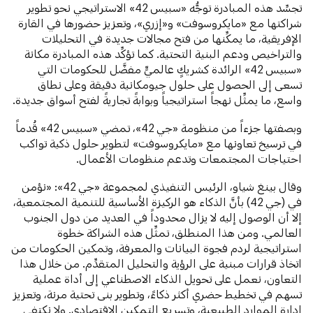
تجسِّد هذه المبادرة توجُّه «سبيس 42» الاستراتيجي نحو تطوير
شراكتها مع «مايكروسوفت» و«إزري»، وتعزيز حضورها في القارة
الإفريقية، ما يمكِّنها من فتح مجالات جديدة في التحليلات
والتراخيص ودعم البنية التحتية. كما تؤكِّد هذه المبادرة مكانة
«سبيس 42» الرائدة كشريكٍ عالميٍّ مفضَّل للحكومات التي
تسعى إلى الحصول على حلول جيومكانية دقيقة وعلى نطاق
واسع، ما يمثِّل نهجاً استراتيجياً وبوابةً تجاريةً لفتح أسواق جديدة.
وبصفتها جزءاً من منظومة «جي 42»، تمضي «سبيس 42» قُدماً
في ترسيخ تعاونها مع «مايكروسوفت» لتطوير حلول ذكية تواكب
احتياجات المجتمعات وتدعم منظومات الأعمال.
وقال بينغ شياو، الرئيس التنفيذي لمجموعة «جي 42»: «نؤمن
في (جي 42) بأنَّ الذكاء هو الركيزة الأساسية للتنمية المجتمعية،
إلا أن الوصول إليه لا يزال محدوداً في العديد من دول الجنوب
العالمي. ومن هذا المنطلق، تمثِّل هذه الشراكة خطوة
استراتيجية لردم فجوة البيانات والمعرفة، وتمكين الحكومات من
اتخاذ قرارات مبنية على الرؤية والتحليل المتقدِّم. من خلال هذا
التعاون، نعمل على تحويل الذكاء الاصطناعي إلى أداة عملية
تسهم في تخطيط حضري أكثر ذكاءً، وتطوير بنى تحتية مرنة، وتعزيز
إدارة الموارد الطبيعية، وتسريع التمكين الاقتصادي. ولا نكتفي