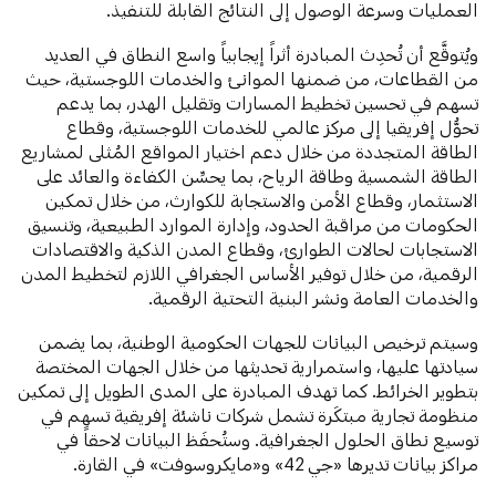
العمليات وسرعة الوصول إلى النتائج القابلة للتنفيذ.
ويُتوقَّع أن تُحدِث المبادرة أثراً إيجابياً واسع النطاق في العديد
من القطاعات، من ضمنها الموانئ والخدمات اللوجستية، حيث
تسهم في تحسين تخطيط المسارات وتقليل الهدر، بما يدعم
تحوُّل إفريقيا إلى مركز عالمي للخدمات اللوجستية، وقطاع
الطاقة المتجددة من خلال دعم اختيار المواقع المُثلى لمشاريع
الطاقة الشمسية وطاقة الرياح، بما يحسِّن الكفاءة والعائد على
الاستثمار، وقطاع الأمن والاستجابة للكوارث، من خلال تمكين
الحكومات من مراقبة الحدود، وإدارة الموارد الطبيعية، وتنسيق
الاستجابات لحالات الطوارئ، وقطاع المدن الذكية والاقتصادات
الرقمية، من خلال توفير الأساس الجغرافي اللازم لتخطيط المدن
والخدمات العامة ونشر البنية التحتية الرقمية.
وسيتم ترخيص البيانات للجهات الحكومية الوطنية، بما يضمن
سيادتها عليها، واستمرارية تحديثها من خلال الجهات المختصة
بتطوير الخرائط. كما تهدف المبادرة على المدى الطويل إلى تمكين
منظومة تجارية مبتكَرة تشمل شركات ناشئة إفريقية تسهم في
توسيع نطاق الحلول الجغرافية. وستُحفَظ البيانات لاحقاً في
مراكز بيانات تديرها «جي 42» و«مايكروسوفت» في القارة.