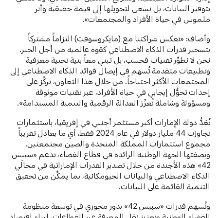
بتوفير البيانات، بل نسعى لتحويلها إلى قيمة حقيقية وأثر
ملموس في حياة الأفراد والمجتمعات».
وأضاف: «تعكس شراكتنا مع (مايكروسوفت) التزاماً مشتركاً
بتسخير قدرات الذكاء الاصطناعي كقوة عالمية من أجل الخير.
نحن لا نطوِّر تقنيات فحسب، بل نبني معاً بنية تحتية معرفية
وتطبيقات متقدمة تُسهم في إيصال فوائد الذكاء الاصطناعي إلى
المجتمعات الأكثر احتياجاً. من خلال هذا التعاون، نركِّز على
إحداث تحوُّل إيجابي في حياة الأفراد، عبر تقنيات موثوقة
ومسؤولة وشاملة تُعزِّز العدالة الرقمية والتنمية المستدامة».
تُعَدُّ دولة الإمارات أكبر مستثمر أجنبي في إفريقيا، باستثمارات
تجاوزت 44 مليار دولار في عام 2024 فقط، أي ما يعادل تقريباً
مجموع استثمارات المملكة المتحدة والصين مجتمعتين.
وبصفتها الجهة الوطنية الرائدة في قطاع الفضاء، تدعم «سبيس
42» هذه الأجندة من خلال تصدير القدرات الإماراتية في مجالَي
الذكاء الاصطناعي والبيانات الجيومكانية، بما يمكِّن من تحقيق
التنمية القائمة على البيانات.
وتُسهم قدرات «سبيس 42» بدور محوري في توسعة منظومة
الفضاء الوطنية وتعزيز نقل المعرفة عبر القطاعات، لبناء اقتصاد