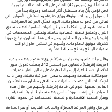
امتداداً لنهج (سبيس 42) القائم على التحالفات الاستراتيجية.
نحن نؤمن بأنَّ بناء مستقبل أكثر استدامة ومرونة يبدأ من
الوصول إلى بيانات موثوقة ورؤى دقيقة، وخاصة في الأسواق التي
تعاني من فجوات معلوماتية. اليوم، تمثِّل الخرائط الجغرافية
المتقدمة وحلول الذكاء الجغرافي أدوات أساسية لدعم متخذي
القرار، وتحقيق تنمية اقتصادية شاملة، وتمكين المجتمعات في
إفريقيا وغيرها من المناطق. ومن خلال هذا التعاون، نرسِّخ دورنا
كشريك موثوق للحكومات، ونُسهم في تشكيل حلول تواكب
تحديات الواقع وتدفع بعجلة التقدُّم».
وقال جاك دانجرموند، رئيس شركة «إزري»: «نفخر بدعم مبادرة
(خريطة إفريقيا) بالتعاون مع (سبيس 42). يتطلَّب تحويل صور
الأقمار الاصطناعية إلى خرائط دقيقة على نطاق القارة تقنيات
جيومكانية متقدمة ومنهجيات عمل احترافية دقيقة، وهي ذات
الإمكانات التي دعمت مبادرات مماثلة في مناطق مختلفة من
العالم، نضعها اليوم في خدمة إفريقيا. ونُسهم من خلال هذه
المبادرة في إنشاء مورد أساسي يدعم تخطيط البنية التحتية،
ويعزِّز التنمية الاقتصادية والتنمية المستدامة في عموم القارة».
في ظل واقع الخرائط المجزّأة والبيانات القديمة أو غير المتاحة