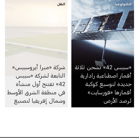
التكنولوجيا
النقل
«سبيس 42» تشحن ثلاثة
شركة «ميرا أيروسبيس»
أقمار اصطناعية رادارية
التابعة لشركة «سبيس
جديدة لتوسيع كوكبة
42» تفتتح أول منشأة
أقمارها «فورسايت»
في منطقة الشرق الأوسط
لرصد الأرض
وشمال إفريقيا لتصنيع
المنصات الجوية عالية
الارتفاع في أبوظبي