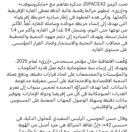
تحت الرمز: SPACE42)، مذكرة تفاهم مع «مايكروسوفت»
و«إزري»، لتطوير خرائط رقمية عالية الدقة تغطي القارة الإفريقية
بأكملها. وتأتي هذه الخطوة في إطار مبادرة «خريطة إفريقيا»
التي تهدف إلى إنشاء خريطة موحَّدة وشاملة للقارة، تُعَدُّ الأكبر
من نوعها حتى اليوم، وتشمل 54 بلداً في القارة، وأكثر من 1.4
مليار نسمة. وتهدف المبادرة إلى دعم جهود التنمية والتخطيط
في مجالات البنية التحتية والاستثمار واتخاذ القرار المؤسسي
على مستوى القارة.
وُقِّعَت الاتفاقية خلال مؤتمر مستخدمي «إزري» لعام 2025،
وتهدف إلى إرساء بنية معلوماتية ذكية تعزِّز قدرة الحكومات
والمؤسسات والمجتمعات على اتخاذ قرارات دقيقة، ودفع عجلة
التنمية الاقتصادية والاجتماعية على أسس معرفية مدعومة
بالبيانات. كما تهدف الشراكة الممتدة لخمس سنوات إلى تعزيز
القدرات الجيومكانية في كلٍّ من إفريقيا ودولة الإمارات، وتوفير
بيانات دقيقة وسهلة الوصول للجهات المعنية على المستويين
الوطني والإقليمي.
وقال حسن الحوسني، الرئيس التنفيذي للحلول الذكية، في
«سبيس 42»:
«إنَّ ثقافة الشراكة هي جزء أصيل من الهُوية
الاماراتية، ويجسِّد هذا التعاون مع (مايكروسوفت) و(إزري)