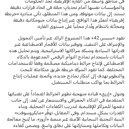
في مناطق واسعة من القارة الإفريقية، تجد الحكومات
والمؤسسات نفسها أمام تحدياتٍ جمّة في اتخاذ قرارات دقيقة
تستند إلى بيانات موثوقة. ومن هذا المنطلق، تأتي مبادرة «خريطة
إفريقيا» لتغيِّر هذا الواقع، عبر إنتاج بيانات جيومكانية دقيقة
ومحدَّثة بانتظام وتُدار محلياً على مستوى القارة.
تقود «سبيس 42» هذا المشروع الرائد عبر تأمين التمويل
والإشراف على التنفيذ، وتوفير بيانات الأقمار الاصطناعية عبر
قدراتها السيادية وشبكة شراكاتها الاستراتيجية. ويتم تحليل هذه
البيانات باستخدام نماذج التوأم الرقمي المدعومة بالذكاء
الاصطناعي لإنتاج خرائط ديناميكية مصمَّمة وفقاً للاستخدامات
المختلفة. كما تقود الشركة خريطة طريق متكاملة للبحث
والتطوير تهدف إلى ابتكار نماذج جديدة، وأتمتة عمليات إنتاج
الخرائط بما يواكب متطلبات المستقبل.
وتتولى «إزري» قيادة منهجية تطوير الخرائط اعتماداً على تقنياتها
المتقدمة في الذكاء الجغرافي والاستشعار عن بُعد، إلى جانب
دعمها للمراكز الإقليمية لتدريب الكفاءات المحلية، وبناء
القدرات بشكلٍ مستدام. وفي المقابل، توفِّر «مايكروسوفت»
البنية التحتية السحابية الآمنة عبر منصة «أزور»، ما يُتيح معالجة
البيانات وتكاملها ومشاركتها على نطاق واسع، ويضمن كفاءة