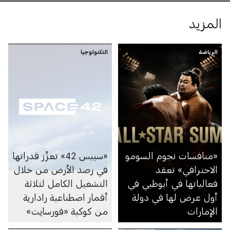
المزيد
الرياضة
التكنولوجيا
«منافسات نجوم السومو
«سبيس 42» تعزِّز قدراتها
الاحترافي» تعقد
في رصد الأرض من خلال
فعالياتها في أبوظبي في
التشغيل الكامل لثلاثة
أول عرض لها في دولة
أقمار اصطناعية رادارية
الإمارات
من كوكبة «فورسايت»