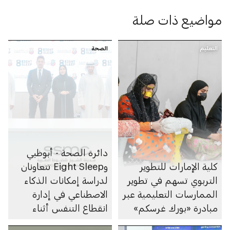
مواضيع ذات صلة
التعليم
الصحة
دائرة الصحة - أبوظبي
كلية الإمارات للتطوير
وEight Sleep تتعاونان
التربوي تسهم في تطوير
لدراسة إمكانات الذكاء
الممارسات التعليمية عبر
الاصطناعي في إدارة
مبادرة «بورك غرسكم»
انقطاع التنفس أثناء
النوم