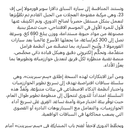
وتستند المنافسة إلى سيارة السباق دالارا سوبر فورمولا إس إف
23، وهي مركبة مفتوحة العجلات من الجيل القادم تم تطُوِّيرَها
لتعمل بشكل مستقل حصرياً لصالح الدوري. وتم الكشِفَ عنها
لأول للمرة الأولى في الموسم الافتتاحي، حيث تتميَّز ببنية
مصنوعة من مواد حيوية مستدامة، ووزن يبلغ 690 كغ، وسرعة
تصل إلى 300 كم/ساعة، ما يجعلها الأسرع عالمياً بعد سيارات
الفورمولا 1. وتِّتيح السيارة، بما تتضمَّنه من أنظمة فرامل
متقدِّمة، وتحكُّم إلكتروني دقيق وهيكل قيادة ذاتي مخصَّص،
منصة تقنية متطوِّرة لكلِّ فريق لتعديل خوارزمياته وتطويرها بما
يعزِّز الأداء.
ومن أبرز الابتكارات لهذه النسخة إطلاق «سِم-سبرينت»، وهي
سلسلة سباقات افتراضية تهدف إلى تسريع تطوير الخوارزميات
واختبار أنظمة الذكاء الاصطناعي في بيئات متنوّعة. وتُعَدُّ هذه
السلسلة امتداداً للدوري لتتحوَّل إلى منظومة تطوير طوال العام،
حيث توفِّر بيئة اختبار مرنة وآمنة تساعد الفِرق على تسريع أداء
الخوارزميات، والتعامل مع السيناريوهات النادرة أو القصوى
التي يصعب محاكاتها في السباقات الواقعية.
ويخطِّط الدوري لاحقاً لفتح باب المشاركة في «سِم-سبرينت» أمام