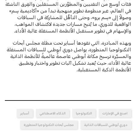
فئات أوسع من التقنيين والمطوِّرين المستقلين والفِرق الناشئة
في العالم، عبر منظومة تطوير منهجية تبدأ من «أكاديمية سِم»
وصولاً إلى «سِم برو»، وحتى التأهُّل للمشاركة في السباقات
الواقعية للدوري، ما يُتيح مسارات جديدة لاكتشاف المواهب،
والإسهام في تطوير مستقبل الأنظمة المستقلة عالية الأداء.
وبهذه المبادرة، التي تقودها أسباير تحت مظلة مجلس أبحاث
التكنولوجيا المتطورة، يواصل دوري أبوظبي للسباقات المستقلة
والمسيَّرة ترسيخ مكانة أبوظبي عاصمةً عالميةً للأنظمة الذاتية
عالية الأداء، حيث يُعيد تشكيل آليات تطوير واختبار وتطبيق
الأنظمة الذكية المستقبلية.
اصنع في الإمارات
التكنولوجيا
الذكاء الاصطناعي
أسباير
دوري أبوظبي للسباقات الذاتية
مجلس أبحاث التكنولوجيا المتطورة