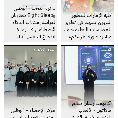
دائرة الصحة - أبوظبي
كلية الإمارات للتطوير
وEight Sleep تتعاونان
التربوي تسهم في تطوير
لدراسة إمكانات الذكاء
الممارسات التعليمية عبر
الاصطناعي في إدارة
مبادرة «بورك غرسكم»
انقطاع التنفس أثناء
النوم
الأمن
الشؤون الحكومية
أكاديمية ربدان تنظم
هاكاثون «الألعاب
مركز الإحصاء – أبوظبي
الرقمية الآمنة: الابتكار
يخرّج الدفعة السادسة