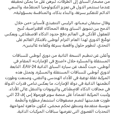
من مضمار السباق إلى الطرقات، نُبرهن على ما يمكن تحقيقه
عندما تستثمر الدول في تعزيز التكنولوجيا المتقدِّمة، والسعي
الدائم للتفكير بسرعة، والبناء بذكاء، والمنافسة بمسؤولية».
وقال ستيفان تيمبانو، الرئيس التنفيذي لأسباير: «من خلال
الدمج بين تشويق السباق ودقة المحاكاة الافتراضية، نُتيح
للعقول الأذكى في العالم دفع حدود الذكاء الاصطناعي. ويعكس
توسُّع الدوري لهذا العام التزام أبوظبي بالابتكار القائم على
التحدي، لتطوير حلول واقعية بسرعة وكفاءة عاليتين».
وأعلن عن تنظيم النسخة الثانية من دوري أبوظبي للسباقات
المستقلة والمسيَّرة خلال «اصنع في الإمارات» المقام في
أبوظبي، حيث كُشف عن سيارة السباق الذاتية EAV-24، التابعة
لدوري أبوظبي للسباقات المستقلة والمسيَّرة. وتمثل هذه
المركبة نقلة نوعية في الأداء الهندسي والتقني، وصنعت وطورت
أنظمتها الذاتية في دولة الإمارات، ما يعكس تنامي قدرات الدولة
في مجالات الذكاء الاصطناعي والروبوتات والتنقل عالي الأداء.
وبُنيت المركبة اعتماداً على منصة سوبر فورمولا إس إف 23 التي
طورت هندستها لتضم مصفوفات استشعار مطوّرة وأنظمة
حوسبة متقدمة ومنطق تحكم محسّن، لتكون جاهزة لمواجهة
التحديات القصوى التي تفرضها سباقات المركبات الذاتية.