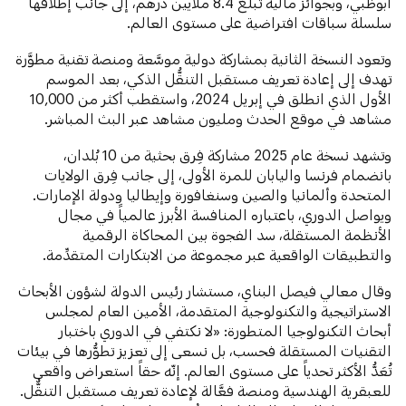
أبوظبي، وبجوائز مالية تبلغ 8.4 ملايين درهم، إلى جانب إطلاقها
سلسلة سباقات افتراضية على مستوى العالم.
وتعود النسخة الثانية بمشاركة دولية موسَّعة ومنصة تقنية مطوَّرة
تهدف إلى إعادة تعريف مستقبل التنقُّل الذكي، بعد الموسم
الأول الذي انطلق في إبريل 2024، واستقطب أكثر من 10,000
مشاهد في موقع الحدث ومليون مشاهد عبر البث المباشر.
وتشهد نسخة عام 2025 مشاركة فِرق بحثية من 10 بُلدان،
بانضمام فرنسا واليابان للمرة الأولى، إلى جانب فِرق الولايات
المتحدة وألمانيا والصين وسنغافورة وإيطاليا ودولة الإمارات.
ويواصل الدوري، باعتباره المنافسة الأبرز عالمياً في مجال
الأنظمة المستقلة، سد الفجوة بين المحاكاة الرقمية
والتطبيقات الواقعية عبر مجموعة من الابتكارات المتقدِّمة.
وقال معالي فيصل البناي، مستشار رئيس الدولة لشؤون الأبحاث
الاستراتيجية والتكنولوجية المتقدمة، الأمين العام لمجلس
أبحاث التكنولوجيا المتطورة: «لا نكتفي في الدوري باختبار
التقنيات المستقلة فحسب، بل نسعى إلى تعزيز تطوُّرها في بيئات
تُعَدُّ الأكثر تحدياً على مستوى العالم. إنّه حقاً استعراض واقعي
للعبقرية الهندسية ومنصة فعَّالة لإعادة تعريف مستقبل التنقُّل.