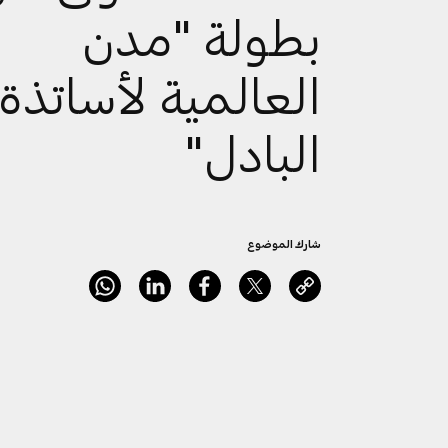
بطولة "مدن
العالمية لأساتذة
البادل"
شارك الموضوع