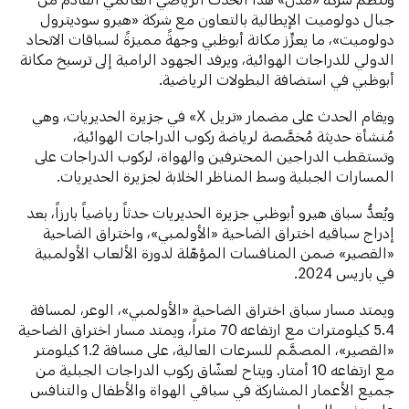
جبال دولوميت الإيطالية بالتعاون مع شركة «هيرو سوديترول
دولوميت»، ما يعزِّز مكانة أبوظبي وجهةً مميزةً لسباقات الاتحاد
الدولي للدراجات الهوائية، ويرفد الجهود الرامية إلى ترسيخ مكانة
أبوظبي في استضافة البطولات الرياضية.
ويقام الحدث على مضمار «تريل X» في جزيرة الحديريات، وهي
مُنشأة حديثة مُخصَّصة لرياضة ركوب الدراجات الهوائية،
وتستقطب الدراجين المحترفين والهواة، لركوب الدراجات على
المسارات الجبلية وسط المناظر الخلابة لجزيرة الحديريات.
ويُعدُّ سباق هيرو أبوظبي جزيرة الحديريات حدثاً رياضياً بارزاً، بعد
إدراج سباقيه اختراق الضاحية «الأولمبي»، واختراق الضاحية
«القصير» ضمن المنافسات المؤهّلة لدورة الألعاب الأولمبية
في باريس 2024.
ويمتد مسار سباق اختراق الضاحية «الأولمبي»، الوعر، لمسافة
5.4 كيلومترات مع ارتفاعه 70 متراً، ويمتد مسار اختراق الضاحية
«القصير»، المصمَّم للسرعات العالية، على مسافة 1.2 كيلومتر
مع ارتفاعه 10 أمتار. ويتاح لعشّاق ركوب الدراجات الجبلية من
جميع الأعمار المشاركة في سباقي الهواة والأطفال والتنافس