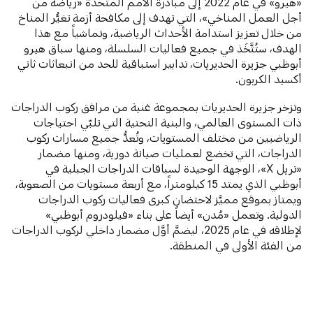
«هيرو» في عام 2022 إلى مبادرة الأمم المتحدة «رياضة من
أجل العمل المناخي»، التي تهدف إلى مكافحة أزمة تغيُّر المناخ
من خلال تعزيز استدامة الأحداث الرياضية، وتماشياً مع هذا
الهدف، ستُتَّخَذ في جميع فعاليات السلسلة، ومنها سباق هيرو
أبوظبي جزيرة الحديريات، تدابير استباقية للحد من انبعاثات ثاني
أكسيد الكربون.
وتزخر جزيرة الحديريات بمجموعة غنية من مرافق ركوب الدراجات
ذات المستوى العالمي، والبنية التحتية التي تلبّي احتياجات
الرياضيين من مختلف المستويات، وتُعدُّ جميع مسارات ركوب
الدراجات، التي تخضع لعمليات صيانة دورية، ومنها مضمار
«تريل X»، الوجهة الوحيدة لسباقات الدراجات الجبلية في
أبوظبي الذي يمتد 15 كيلومتراً، مع أربعة مستويات من الصعوبة،
ويمتاز بموقع مميَّز لاحتضان كبرى فعاليات ركوب الدراجات
الدولية. وتعمل «مُدن» أيضاً على بناء «فيلودروم أبوظبي»
لإطلاقه في عام 2025، ليضمَّ أوَّل مضمار داخلي لركوب الدراجات
من الفئة الأولى في المنطقة.