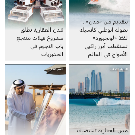
بتقديم من «مدن»..
بطولة أبوظبي كلاسيك
مُدن العقارية تطلق
لفئة «لونجبورد»
مشروع فيلات منتجع
تستقطب أبرز راكبي
باب النجوم في
الأمواج في العالم
الحديريات
البنية التحتية
المجتمع
مدن العقارية تستضيف