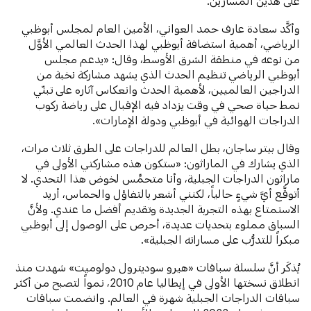
على هذين المسارين.
وأكَّد سعادة عارف حمد العواني، الأمين العام لمجلس أبوظبي
الرياضي، أهمية استضافة أبوظبي لهذا الحدث العالمي الأوَّل
من نوعه في منطقة الشرق الأوسط، وقال: «يدعم مجلس
أبوظبي الرياضي تنظيم الحدث الذي يشهد مشاركة نخبة من
الدراجين العالميين، لأهمية الحدث وانعكاس آثاره على تبنّي
نمط حياة صحي في وقت يزداد فيه الإقبال على رياضة ركوب
الدراجات الهوائية في أبوظبي ودولة الإمارات».
وقال بيتر ساجان، بطل العالم للدراجات على الطرق ثلاث مرات،
الذي يشارك في الماراثون: «ستكون هذه مشاركتي الأولى في
ماراثون الدراجات الجبلية، وأنا متحمِّس لخوض هذا التحدي. لا
أتوقَّع أيَّ شيءٍ حالياً، لكنني أشعر بالتفاؤل والحماس، أريد
الاستمتاع بهذه التجربة الجديدة وتقديم أفضل ما عندي. ولأنَّ
السباق مملوء بتحديات عديدة، أحرص على الوصول إلى أبوظبي
مبكراً للتدرُّب على مساراته الجبلية».
يُذكَر أنَّ سلسلة سباقات «هيرو سوديترول دولوميت» شهدت منذ
انطلاق نسختها الأولى في إيطاليا عام 2010، نمواً لتصبح من أكثر
سباقات الدراجات الجبلية شهرة في العالم. وانضمت سباقات