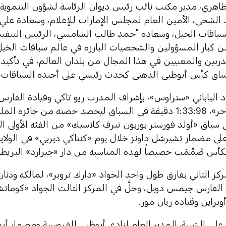
اهري، مدير مكتب نائب رئيس ديوان الرئاسة لشؤون التنموية 
لشحي، الأمين العام لمجلس الإمارات للإعلام، وسعادة علي آ
سباقات الخيل، وسعادة أحمد طالب الشامسي، الرئيس التنف
 كبار المسؤولين والشخصيات البارزة في عالم سباقات الخيل
دربين والمعنيين في هذا المجال من بلدان العالم، في تأكيد 
سباق كأس أبوظبي الذهبي كحدث رئيسي على أجندة السباقات ا
د الياباني «ستراوس»، بإشراف المدرب ريو تاكي وقيادة الفارس
«الرجل الساحر»، 1:33:98 دقيقة في السباق ليحصد حصته من جائ
سباق «أولد فورستر بوربون تيرف كلاسيك» من الفئة الأولى البا
على مضمار تشيرشل داونز خلال يوم «كنتاكي ديربي» في الولايا
ئز بكأس صُمِّمَت خصيصاً لهذه المناسبة من دار «جيرارد» البريطان
ركز الثاني بفارق طول واحد الجواد «دارك تروبر»، لمالكه وذنا
 الفارس جيمس دويل، وحلَّ في المركز الثالث الجواد «كومان
وبراين وقيادة ريان مور.
علي الشيبة، المدير العام لنادي أبوظبي للفروسية ومضمار أب