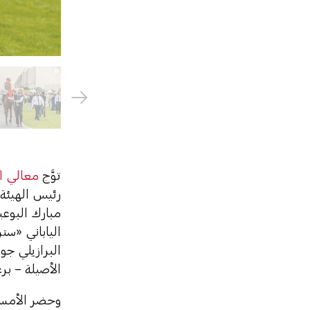
توَّج
معالي ا
رئيس الهيئة
مبارك البوع
الياباني «ست
البرازيلي جوا
الأصيلة – بر
وحضر الأمسي