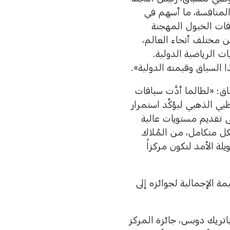
المنافسة، ما أسهم في
اقات الخيول المهجنة
ن مختلف أنحاء العالم،
 الرياضية الدولية.
هذا السباق وقيمته الدولية».
ق: «لطالما أدَّت سباقات
ظبي الذهبي ليؤكِّد استمرار
ى تقديم مستويات عالية
ل متكامل، من المُلاك
لة الأمد لتكون مركزاً
صلت القيمة الإجمالية لجوائزه إلى
اتريك دوبس، جائزة المركز