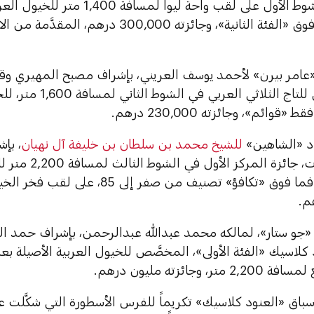
الأول في الشوط الأول على لقب واحة ليوا
سنوات فما فوق «الفئة الثانية»، وجائزته 300,000
 «عامر بيرن» لأحمد يوسف العريني، بإشراف مصبح المهيري وقي
الجولة الأولى للتاج الث
قوائم»، وجائزته 230,000 درهم.
د «الشاهين»
للشيخ محمد بن سلطان بن خليفة آل نهيان
، بإ
سام هتشكوت، جائزة
أربع سنوات فما فوق «تكافؤ» تصنيف من صفر إل
اد «جو ستار»، لمالكه محمد عبدالله عبدالرحمن، بإشراف حمد المر
ر، وجائزته مليون درهم.
سباق «العنود كلاسيك» تكريماً للفرس الأسطورة التي شكَّلت 