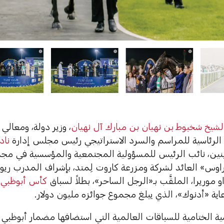
لشيخ شخبوط بن نهيان بن مبارك آل نهيان
، وزير دولة، ومعالي
 الرئاسية للمراسم والسرد الاستراتيجي رئيس مجلس إدارة
ناد
ينين، نائب الرئيس للمسؤولية المجتمعية والمؤسسية في مج
راوس» العائد لشركة ومزرعة كاروت لِمتد، بإشراف المدرب ريو 
و موريرا، الملقَّب بـ«الرجل الساحر»، بطلاً لسباق
كأس أبوظبي 
عاية «أدنوك»، الذي يبلغ مجموع جوائزه مليون دولار.
ة الختامية للسباقات العالمية التي استضافها مضمار أبوظبي 