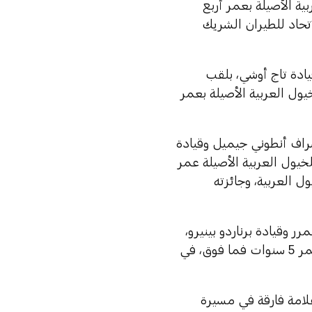
 لمسافة 1,400 متر للخيول العربية الأصيلة بعمر أربع
 درهم، المقدَّمة من الاتحاد للطيران الشريك
ادة تاج أوشي، بلقب
لاثي العربي في الشوط الثاني لمسافة 1,600 متر، للخيول العربية الأصيلة بعمر
شراف أنطوني جيميل وقيادة
 المركز الأول في الشوط الثالث لمسافة 2,200 متر للخيول العربية الأصيلة عمر
ى 85، على لقب فخر الخيول العربية، وجائزته
ر وقيادة برناردو بينيرو،
بلقب العنود كلاسيك «الفئة الأولى»، المخصَّص للخيول العربية الأصيلة بعمر 5 سنوات فما فوق، في
علامة فارقة في مسيرة