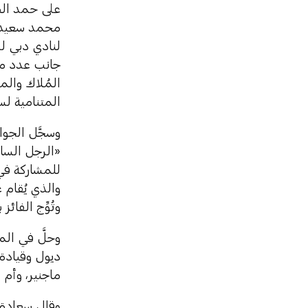
على حمد الظ
محمد سعيد ا
لنادي دبي ل
جانب عدد من
المُلاك والم
المتنامية ل
وسجَّل الجوا
للمشاركة في 
والذي يُقام 
وتُوِّج الفا
وحلَّ في الم
ديول وقيادة
ماجنير، وأم أ
وقال سعادة 