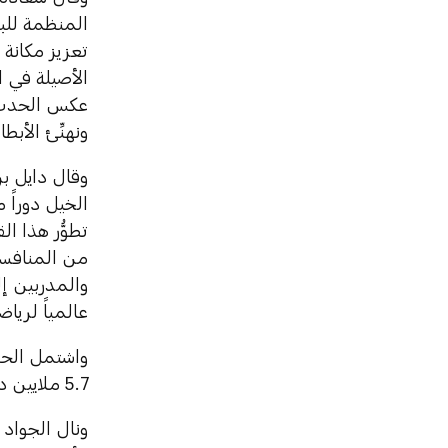
المنظمة للب
تعزيز مكانة 
الأصيلة في 
عكس الحدث ال
ونهنِّئ الأبط
وقال دايل بر
الخيل دوراً 
تطوُّر هذا ا
من المنافسة
والمدربين إل
عالمياً لريا
5.7 ملايين درهم.
ونال الجواد 