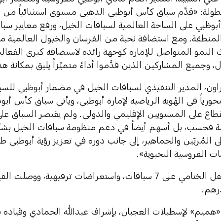
طولة: «قدَّم سباق كأس أبوظبي الذهبي مستوى استثنائياً من 
أبوظبي على الساحة العالمية لسباقات الخيل، ورفع معايير سب
المنطقة. ومع استضافة نخبة من الفرسان والخيول العالمية م
نمو المتواصل للإمارة كوجهة رائدة لاستضافة كبرى الفعاليات
ال، وجميع المشاركين الذين قدَّموا أداءً متميِّزاً يليق بمكانة 
اون، المدير التنفيذي لسباقات الخيل في مضمار أبوظبي للسبا
محورياً في الهُوية الرياضية لإمارة أبوظبي، ويأتي سباق كأس أبو
لقطاع على المستويين الإقليمي والدولي. ولم يقتصر السباق عل
 فحسب، بل أسهم أيضاً في دعم منظومة سباقات الخيل بشك
ى المُربّين والجماهير، إلى جانب دوره في تعزيز رؤية أبوظبي طوي
ضات الفروسية النخبوية».
واشتمل الحفل الختامي على 7 سباقات، واستعراضات ترفيهية، وو
«هميم» لإسطبلات العجبان، بإشراف عبدالله الحمادي وقيادة ب