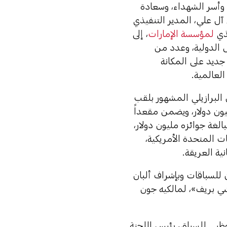
وأسر الشهداء، وسعادة
ل علي، المدير التنفيذي
يذي
لمؤسسة الإمارات
، إلى
 الدولية، وعدد من
جديد على المكانة
لعالمية.
 البرازيلي المشهور بلقب
زة المليون دولار، ويضمن مقعداً
لغة جوائزه مليون دولار،
ت المتحدة الأمريكية،
ية العريقة.
ن للسباقات وبإشراف ألبان
شي بريف»، لمالكيه جون
وظبي للسباق، رئيس اللجنة