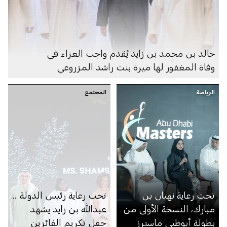
خالد بن محمد بن زايد يُقدم واجب العزاء في
وفاة المغفور لها ميرة بنت راشد المزروعي
الرياضة
المجتمع
تحت رعاية نهيان بن
تحت رعاية رئيس الدولة ..
مبارك، النسخة الأولى من
عبدالله بن زايد يشهد
بطولة أبوظبي ماسترز
حفل تكريم الفائزين