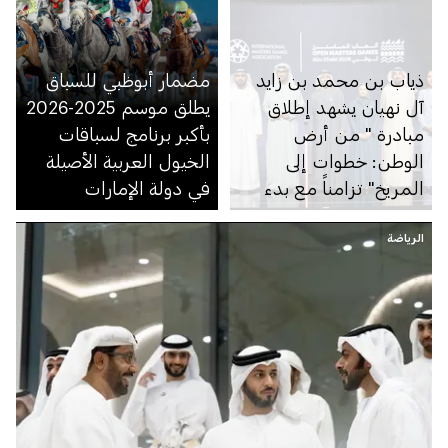
ذياب بن محمد بن زايد
مضمار أبوظبي للسباق
آل نهيان يشهد إطلاق
يطلق موسم 2025-2026
مبادرة " من أرض
بأكبر برنامج لسباقات
الوطن: خطوات إلى
الخيول العربية الأصيلة
المريخ" تزامناً مع بدء
في دولة الإمارات
العد التنازلي لأكبر حدث
الرياضة
رياضي متعدد الألعاب
في المنطقة