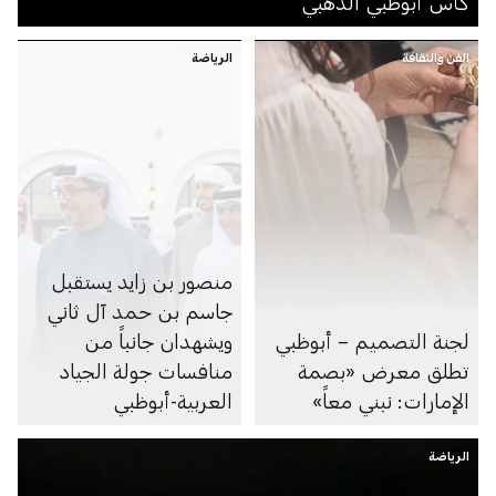
كأس أبوظبي الذهبي
الفن والثقافة
الرياضة
منصور بن زايد يستقبل
جاسم بن حمد آل ثاني
لجنة التصميم – أبوظبي
ويشهدان جانباً من
تطلق معرض «بصمة
منافسات جولة الجياد
الإمارات: نبني معاً»
العربية-أبوظبي
الرياضة