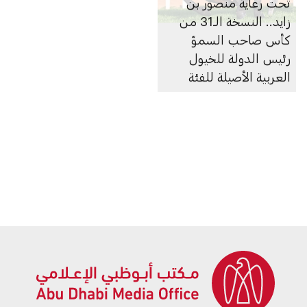
تحت رعاية منصور بن
زايد.. النسخة الـ31 من
كأس صاحب السموّ
رئيس الدولة للخيول
العربية الأصيلة للفئة
الأولى تنطلق في أبوظبي