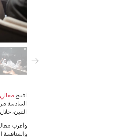
افتتح
معالي 
السادسة م
العين، خلال الفترة من 21 إلى 27 يوليو 2025، بم
وأعرب معالي
والمنافسة ال