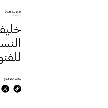
21 يوليو 2025
الرياضة
خليف
النس
للفنو
شارك الموضوع