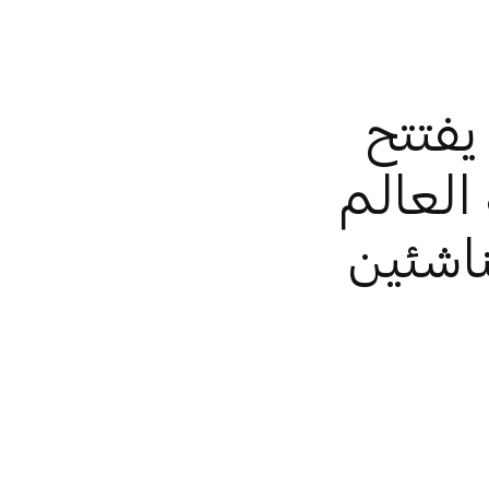
فتتح
العالم
ناشئين