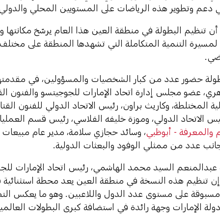
 دعم وتطوير هذه الرياضات على المستويين المحلي والدولي.
أن تنظيم البطولة في منطقة العين هذا العام يرسّخ مكانتها وج
 لمسيرة التنمية المتكاملة التي تشهدها المنطقة على مختلف 
ضي.
ولة حضور عدد من كبار الشخصيات والمسؤولين، في مقدمت
ري، عضو مجلس إدارة اتحاد الإمارات للجوجيتسو والفنون الق
لية المختلطة، وكاريث براون، رئيس الاتحاد الدولي للفنون القتا
ئيس الاتحاد الدولي، وموزة خليفه الفلاسي، رئيس قسم العمليات 
م والمعرفة - أبوظبي
، وسائد حجازي سلامة، مدير عام مبيعات جا
جانب عدد من ممثلي الوفود والبعثات الدولية.
عبدالمنعم السيد محمد الهاشمي، رئيس اتحاد الإمارات للجوج
إن تنظيم هذه النسخة في منطقة العين يعد محطة استثنائية 
مسبوقة على مستوى عدد الدول واللاعبين. وهو ما يعكس التط
 دولة الإمارات وجهة رائدة في استضافة كبرى البطولات العالمية