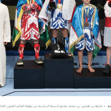
ضة
خليفة بن طحنون بن محمد يفتتح النسخة السادسة من بطولة العالم للفنون القتال