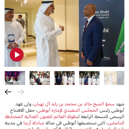
شهد
سموّ الشيخ خالد بن محمد بن زايد آل نهيان
، ولي عهد
أبوظبي رئيس
المجلس التنفيذي لإمارة أبوظبي
، حفل الافتتاح
الرسمي للنسخة الرابعة ل
بطولة العالم للفنون القتالية المختلطة
للناشئين
، التي تستضيفها أبوظبي في صالة
مبادلة أرينا
في مدينة
زايد الرياضية، في الفترة من 2 إلى 5 أغسطس الجاري.