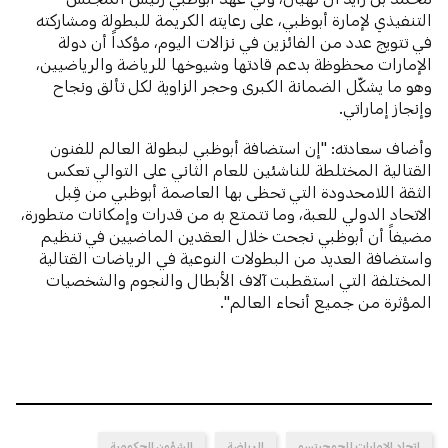
التنفيذي لإمارة أبوظبي، على رعايته الكريمة للبطولة ومشاركته
في تتويج عدد من الفائزين في نزالات اليوم، مؤكداً أن دولة
الإمارات محظوظة بدعم قادتها وشيوخها للرياضة والرياضيين،
وهو ما يشكّل الضمانة الكبرى وحجر الزاوية لكل تألق ونجاح
وإنجاز إماراتي.
وأضاف سعادته: "إن استضافة أبوظبي لبطولة العالم للفنون
القتالية المختلطة للناشئين للعام الثاني على التوالي تعكس
الثقة اللامحدودة التي تحظى بها العاصمة أبوظبي من قِبل
الاتحاد الدولي للعبة، وما تتمتع به من قدرات وإمكانات متطورة،
مضيفاً أن أبوظبي نجحت خلال العقدين الماضيين في تنظيم
واستضافة العديد من البطولات النوعية في الرياضات القتالية
المختلفة التي استقطبت آلاف الأبطال والنجوم والشخصيات
المؤثرة من جميع أنحاء العالم".
اتحاد الإمارات للجوجيتسو
الرياضة
الشؤون الحكومية