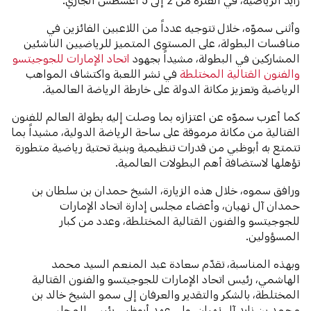
وأثنى سموّه، خلال تتوجيه عدداً من اللاعبين الفائزين في
منافسات البطولة، على المستوى المتميز للرياضيين الناشئين
المشاركين في البطولة، مشيداً بجهود
اتحاد الإمارات للجوجيتسو
والفنون القتالية المختلطة
في نشر اللعبة واكتشاف المواهب
الرياضية وتعزيز مكانة الدولة على خارطة الرياضة العالمية.
كما أعرب سموّه عن اعتزازه بما وصلت إليه بطولة العالم للفنون
القتالية من مكانة مرموقة على ساحة الرياضة الدولية، مشيداً بما
تتمتع به أبوظبي من قدرات تنظيمية وبنية تحتية رياضية متطورة
تؤهلها لاستضافة أهم البطولات العالمية.
ورافق سموه، خلال هذه الزيارة، الشيخ حمدان بن سلطان بن
حمدان آل نهيان، وأعضاء مجلس إدارة اتحاد الإمارات
للجوجيتسو والفنون القتالية المختلطة، وعدد من كبار
المسؤولين.
وبهذه المناسبة، تقدّم سعادة عبد المنعم السيد محمد
الهاشمي، رئيس اتحاد الإمارات للجوجيتسو والفنون القتالية
المختلطة، بالشكر والتقدير والعرفان إلى سمو الشيخ خالد بن
محمد بن زايد آل نهيان، ولي عهد أبوظبي رئيس المجلس