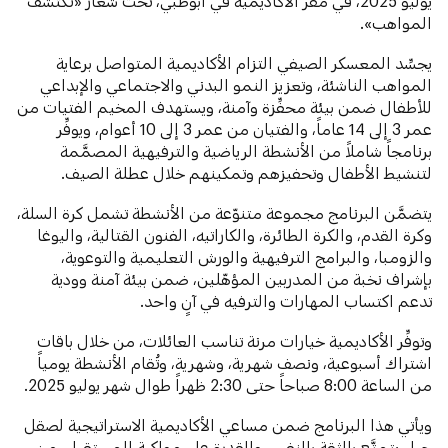
يوليو 2025، في مقر الأكاديمية في أبوظبي، تحت شعار «نكتشف
المواهب».
يجسِّد المعسكر الصيفي التزام الأكاديمية المتواصل برعاية
المواهب الناشئة، وتعزيز النمو البدني والاجتماعي والإبداعي
للأطفال ضمن بيئة محفِّزة وآمنة، ويستهدف المخيم الفتيات من
عمر 3 إلى 14 عاماً، والفتيان من عمر 3 إلى 10 أعوام، ويوفِّر
برنامجاً شاملاً من الأنشطة الرياضية والترفيهية المصمَّمة
لتنشيط الأطفال وتحفيزهم وتمكينهم خلال عطلة الصيف.
يتضمَّن البرنامج مجموعة متنوّعة من الأنشطة تشمل كرة السلة،
وكرة القدم، والكرة الطائرة، والكاراتيه، الفنون القتالية، واليوغا
والزومبا، والبرامج الترفيهية والورش التعليمية والتوعوية،
بإشراف نخبة من المدربين المؤهّلين، ضمن بيئة آمنة وودية
تدعم اكتساب المهارات والترفيه في آنٍ واحد.
وتوفِّر الأكاديمية خيارات مرنة تناسب العائلات، من خلال باقات
اشتراك أسبوعية، ونصف شهرية، وشهرية، وتُقام الأنشطة يومياً
من الساعة 8:00 صباحاً حتى 2:30 ظهراً طوال شهر يوليو 2025.
ويأتي هذا البرنامج ضمن مساعي الأكاديمية الاستراتيجية لصقل
جيل يتمتَّع بالثقة بالنفس والقدرة على مواكبة المستقبل، من