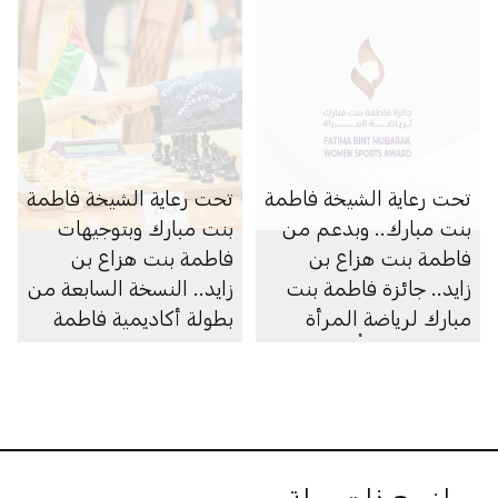
مبارك للكرة الطائرة
أبوظبي
للسيدات»
تحت رعاية الشيخة فاطمة
تحت رعاية الشيخة فاطمة
بنت مبارك.. وبدعم من
بنت مبارك وبتوجيهات
فاطمة بنت هزاع بن
فاطمة بنت هزاع بن
زايد.. جائزة فاطمة بنت
زايد.. النسخة السابعة من
مبارك لرياضة المرأة
بطولة أكاديمية فاطمة
تفتح باب الترشُّح لدورتها
بنت مبارك الدولية
التاسعة
للشطرنج الخاطف
للسيدات تُرسّخ قيم
التواصل والدمج
والتمكين