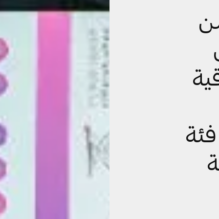
من
ية
فئة
ة