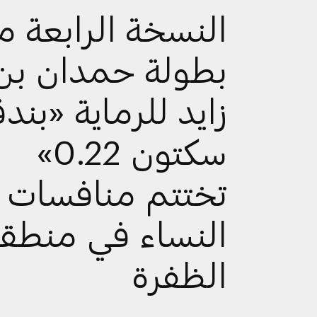
النسخة الرابعة 
بطولة حمدان بن
زايد للرماية «بندق
سكتون 0.22»
تختتم منافسات 
النساء في منطق
الظفرة