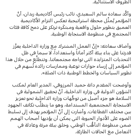
الظروف الاستثنائية.
وأكَّد سعادة سالم السعيدي، نائب رئيس أكاديمية ربدان، أنَّ
المؤتمر يُمثِّل محطة استراتيجية تعكس التزام الأكاديمية
العميق بتطوير حلول واقعية ومبتكَرة ترتكز على دمج كافة فئات
المجتمع في منظومة الاستجابة الوطنية.
وأضاف سعادته: «إنَّ العمل المشترك مع وزارة الداخلية يعزِّز
قدرتنا على بناء بيئة أكثر أماناً واستعداداً، لا سيما في ظل
التحديات المتزايدة التي تواجه مجتمعاتنا. ونتطلَّع من خلال هذا
المؤتمر إلى إرساء حوارات نوعية وممارسات رائدة تُسهم في
تطوير السياسات والخطط الوطنية ذات الصلة».
وأوضحت المقدم دانة حميد المرزوقي، المدير العام لمكتب
الشؤون الدولية في وزارة الداخلية، أنَّ تحقيق الشمولية في
السلامة هو جزء أصيل من توجُّهات وزارة الداخلية نحو تعزيز
الاستجابة المجتمعية المستدامة، وهو ما يتطلَّب تكاتف الجهود
بين مختلف القطاعات. وأشارت إلى أنَّ المؤتمر يهدف إلى تسليط
الضوء على الأدوار الحيوية التي يمكن أن يؤديها أصحاب الهمم
ضمن منظومة التأهُّب الوطني، وخلق بيئة مرنة وعادلة في
التعامل مع الحالات الطارئة.