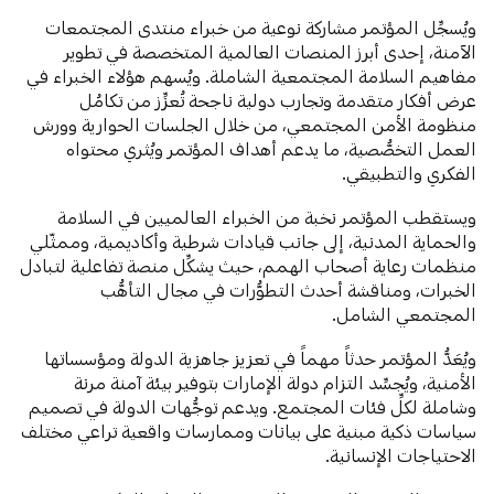
ويُسجِّل المؤتمر مشاركة نوعية من خبراء منتدى المجتمعات
الآمنة، إحدى أبرز المنصات العالمية المتخصصة في تطوير
مفاهيم السلامة المجتمعية الشاملة. ويُسهم هؤلاء الخبراء في
عرض أفكار متقدمة وتجارب دولية ناجحة تُعزِّز من تكامُل
منظومة الأمن المجتمعي، من خلال الجلسات الحوارية وورش
العمل التخصُّصية، ما يدعم أهداف المؤتمر ويُثري محتواه
الفكري والتطبيقي.
ويستقطب المؤتمر نخبة من الخبراء العالميين في السلامة
والحماية المدنية، إلى جانب قيادات شرطية وأكاديمية، وممثّلي
منظمات رعاية أصحاب الهمم، حيث يشكِّل منصة تفاعلية لتبادل
الخبرات، ومناقشة أحدث التطوُّرات في مجال التأهُّب
المجتمعي الشامل.
ويُعَدُّ المؤتمر حدثاً مهماً في تعزيز جاهزية الدولة ومؤسساتها
الأمنية، ويُجسِّد التزام دولة الإمارات بتوفير بيئة آمنة مرنة
وشاملة لكلِّ فئات المجتمع. ويدعم توجُّهات الدولة في تصميم
سياسات ذكية مبنية على بيانات وممارسات واقعية تراعي مختلف
الاحتياجات الإنسانية.