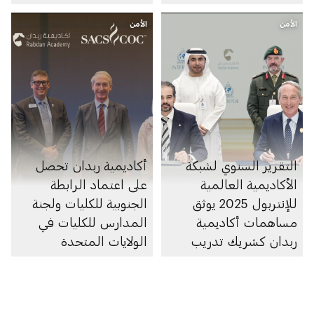
الأمن
الأمن
التقرير السنوي لشبكة
أكاديمية ربدان تحصل
الأكاديمية العالمية
على اعتماد الرابطة
للإنتربول 2025 يوثق
الجنوبية للكليات ولجنة
مساهمات أكاديمية
المدارس للكليات في
ربدان كشريك تدريب
الولايات المتحدة
معتمد