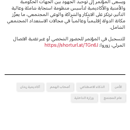
ويسعى المؤتمر إلى توحيد الجهود بين الجهات الحكومية
والأمنية والأكاديمية لتأسيس منظومة استجابة شاملة وعالية
التأثير، ترتكز على الابتكار والشراكة والوعي المجتمعي، ما يعزِّز
مكانة الدولة إقليمياً وعالمياً في مجالات الاستعداد المجتمعي
الشامل.
للتسجيل في المؤتمر للحضور الشخصي أو عبر تقنية الاتصال
المرئي، زوروا:
https://shorturl.at/TGn6J
الأمن
الذكاء الاصطناعي
أصحاب الهمم
أكاديمية ربدان
عام المجتمع
وزارة الداخلية