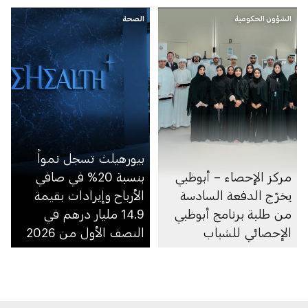
النوم
الشؤون الحكومية
الصحة
بيورهيلث تسجل نمواً
مركز الإحصاء – أبوظبي
بنسبة 20% في صافي
يخرّج الدفعة السادسة
الأرباح وإيرادات بقيمة
من طلبة برنامج أبوظبي
14.9 مليار درهم في
الإحصائي للشباب
النصف الأول من 2026