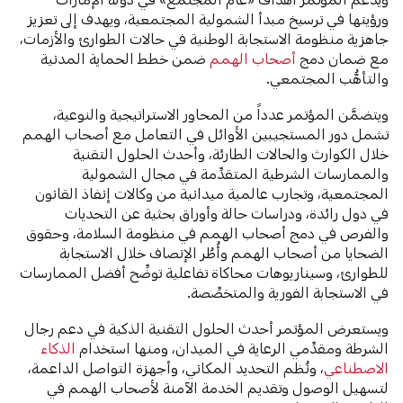
ورؤيتها في ترسيخ مبدأ الشمولية المجتمعية، ويهدف إلى تعزيز
جاهزية منظومة الاستجابة الوطنية في حالات الطوارئ والأزمات،
مع ضمان دمج
أصحاب الهمم
ضمن خطط الحماية المدنية
والتأهُّب المجتمعي.
ويتضمَّن المؤتمر عدداً من المحاور الاستراتيجية والنوعية،
تشمل دور المستجيبين الأوائل في التعامل مع أصحاب الهمم
خلال الكوارث والحالات الطارئة، وأحدث الحلول التقنية
والممارسات الشرطية المتقدِّمة في مجال الشمولية
المجتمعية، وتجارب عالمية ميدانية من وكالات إنفاذ القانون
في دول رائدة، ودراسات حالة وأوراق بحثية عن التحديات
والفرص في دمج أصحاب الهمم في منظومة السلامة، وحقوق
الضحايا من أصحاب الهمم وأُطُر الإنصاف خلال الاستجابة
للطوارئ، وسيناريوهات محاكاة تفاعلية توضِّح أفضل الممارسات
في الاستجابة الفورية والمتخصِّصة.
ويستعرض المؤتمر أحدث الحلول التقنية الذكية في دعم رجال
الشرطة ومقدِّمي الرعاية في الميدان، ومنها استخدام
الذكاء
الاصطناعي
، ونُظم التحديد المكاني، وأجهزة التواصل الداعمة،
لتسهيل الوصول وتقديم الخدمة الآمنة لأصحاب الهمم في