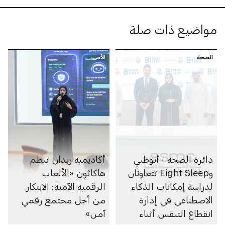
مواضيع ذات صلة
الصحة
الأمن
دائرة الصحة - أبوظبي
أكاديمية ربدان تنظم
وEight Sleep تتعاونان
هاكاثون «الألعاب
لدراسة إمكانات الذكاء
الرقمية الآمنة: الابتكار
الاصطناعي في إدارة
من أجل مجتمع رقمي
انقطاع التنفس أثناء
آمن»