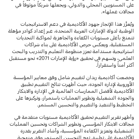
على المستويين المحلي والدولي، ويجعلها شريكاً موثوقاً في
مجالات عملها».
ويُعزِّز هذا الإنجاز جهود الأكاديمية في دعم الاستراتيجيات
الوطنية لدولة الإمارات العربية المتحدة، عبر إعداد كوادر مؤهلة
تتمتع بأعلى مستويات الكفاءة والجاهزية لمواكبة التحديات
المستقبلية. ويعكس حرص الأكاديمية على بناء شراكات
استراتيجية مستدامة تعزز منظومة التعليم والتدريب والبحث
العلمي، وتسهم في تحقيق «رؤية الإمارات 2071» نحو مستقبل
أكثر أمناً واستقراراً.
وخضعت أكاديمية ربدان لتقييم شامل وفق معايير المؤسسة
الأوروبية لإدارة الجودة، حيث أظهرت نتائج التقييم تطبيق
الأكاديمية لأفضل الممارسات العالمية في الإدارة والابتكار
والجودة التشغيلية وتطوير العمليات باستمرار، وتركيزها على
التخطيط والتنفيذ والتقييم والتحسين المستمر.
وأظهر تقرير التقييم تحقيق الأكاديمية مستويات متقدمة في
مجالات الابتكار المؤسسي وتطوير الشراكات وتحسين العمليات
التشغيلية وتعزيز الكفاءة المؤسسية، وأشاد التقرير بقدرة
الأكاديمية على تطبيق نهج التحسين المستمر وفق منهجية