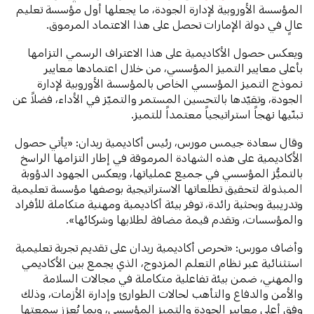
المؤسسة الأوروبية لإدارة الجودة، ما يجعلها أول مؤسسة تعليم
عالٍ في دولة الإمارات تحصل على هذا الاعتماد المرموق.
ويعكس حصول الأكاديمية على هذا الاعتراف الرسمي التزامها
بأعلى معايير التميز المؤسسي، من خلال اعتمادها معايير
نموذج التميز المؤسسي الخاص بالمؤسسة الأوروبية لإدارة
الجودة، وتقيّدها بالتحسين المستمر والتميّز في الأداء، فضلاً عن
تبنّيها نهجاً استراتيجياً معتمداً للتميز.
وقال سعادة جيمس مورس، رئيس أكاديمية ربدان: «يأتي حصول
الأكاديمية على هذه الشهادة المرموقة في إطار التزامها الراسخ
بالتميُّز المؤسسي في جميع عملياتها، ويعكس الجهود الدؤوبة
المبذولة لتحقيق تطلعاتها الاستراتيجية بوصفها مؤسسة تعليمية
وتدريبية وبحثية رائدة، توفر بيئة أكاديمية ومهنية متكاملة للأفراد
والمؤسسات، وتقدم قيمة مضافة لطلابها وشركائها».
وأضاف مورس: «تحرص أكاديمية ربدان على تقديم تجربة تعليمية
استثنائية عبر نظام التعلم المزدوج، الذي يجمع بين الأكاديمي
والمهني، ضمن بيئة تفاعلية متكاملة في مجالات السلامة
والأمن والدفاع والتأهب لحالات الطوارئ وإدارة الأزمات، وذلك
وفق أعلى معايير الجودة والتميز المؤسسي، وبما يُعزز سمعتها