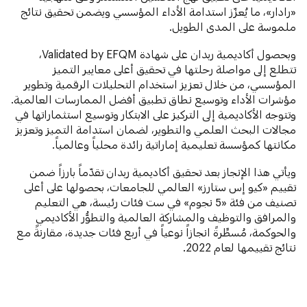
«رادار»، ما يُعزّز استدامة الأداء المؤسسي ويضمن تحقيق نتائج
ملموسة على المدى الطويل.
وبحصول أكاديمية ربدان على شهادة Validated by EFQM،
تتطلع إلى مواصلة رحلتها في تحقيق أعلى معايير التميز
المؤسسي، من خلال تعزيز استخدام التحليلات الرقمية وتطوير
مؤشرات الأداء وتوسيع نطاق تطبيق أفضل الممارسات العالمية.
وتتوجه الأكاديمية إلى التركيز على الابتكار وتوسيع استثماراتها في
مجالات البحث العلمي والتطوير، لضمان استدامة التميز وتعزيز
مكانتها كمؤسسة تعليمية إماراتية رائدة محلياً وعالمياً.
ويأتي هذا الإنجاز بعد تحقيق أكاديمية ربدان تقدّماً بارزاً ضمن
تقييم «كيو إس ستارز» العالمي للجامعات، بحصولها على أعلى
تصنيف من فئة «5 نجوم» في ست فئات رئيسة، هي التعليم
والمرافق والتوظيف والمشاركة العالمية والتطوُّر الأكاديمي
والحوكمة، مُسطِّرةً انجازاً نوعياً في أربع فئات جديدة، مقارنةً مع
نتائج تقييمها لعام 2022.