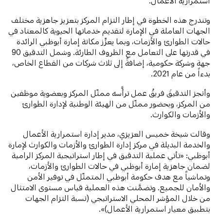
استمرارية الأعمال.
وتندرج هذه الخطوة في إطار التزام المركز بتعزيز جاهزية مختلف
الجهات العاملة في الإمارة لتقديم خدماتها الحيوية كالمعتاد في
حالات الطوارئ والأزمات، وبما يعزِّز مكانة إمارة أبوظبي الرائدة
في قدرتها على التعامل مع الظروف الطارئة. وشمل التدقيق 90
جهة وشركة حكومية، إضافةً إلى ثلاث شركات من القطاع الخاص،
بدءاً من عام 2021.
وأنجز التدقيقَ فريقُ عمل ترأَّسه ممثّل المركز وبعضوية موظفين
من المركز، وبحضور ممثّل من الهيئة الوطنية لإدارة الطوارئ
والأزمات والكوارث.
وقالت شيخة خميس العزيزي، مدير إدارة استمرارية الأعمال
والخدمة البديلة في مركز إدارة الطوارئ والأزمات والكوارث لإمارة
أبوظبي: «تأتي عملية التدقيق في إطار استراتيجية المركز الرامية
لضمان جاهزية إمارة أبوظبي في حالات الطوارئ والأزمات،
وتماشياً مع هدف حكومة أبوظبي المتمثّل في توفير الأمن
والأمان للجميع. وتضمَّنت هذه العملية قياس مستوى الامتثال
من خلال المؤشر المحلي الاستراتيجي (نسبة التزام الجهات
بتطبيق معيار استمرارية الأعمال)».