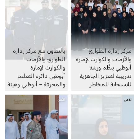
مركز إدارة الطوارئ
بالتعاون مع مركز إدارة
والأزمات والكوارث لإمارة
الطوارئ والأزمات
أبوظبي ينظِّم ورشة
والكوارث لإمارة
تدريبية لتعزيز الجاهزية
أبوظبي دائرة التعليم
للاستجابة للمخاطر
والمعرفة – أبوظبي وهيئة
أبوظبي للدفاع المدني
الأمن
الأمن
تُجريان زيارات تفتيشية
لأكثر من 480 مدرسة
وحضانة لتقييم مستويات
الجاهزية وتعزيز معايير
السلامة في المؤسسات