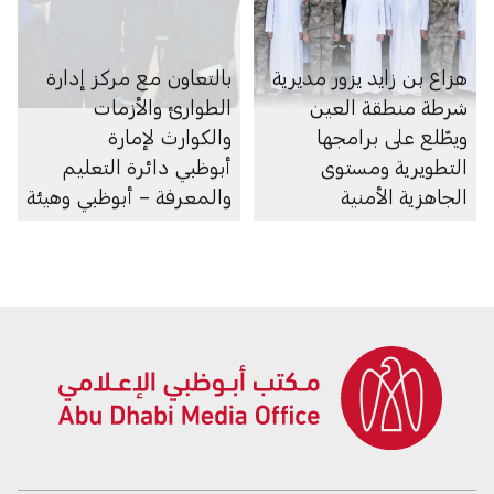
هزاع بن زايد يزور مديرية
بالتعاون مع مركز إدارة
شرطة منطقة العين
الطوارئ والأزمات
ويطّلع على برامجها
والكوارث لإمارة
التطويرية ومستوى
أبوظبي دائرة التعليم
الجاهزية الأمنية
والمعرفة – أبوظبي وهيئة
أبوظبي للدفاع المدني
تُجريان زيارات تفتيشية
لأكثر من 480 مدرسة
وحضانة لتقييم مستويات
الجاهزية وتعزيز معايير
السلامة في المؤسسات
التعليمية التابعة للدائرة