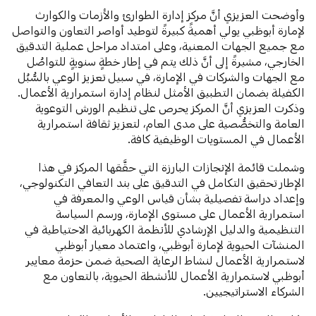
وأوضحت العزيزي أنَّ مركز إدارة الطوارئ والأزمات والكوارث
لإمارة أبوظبي يولي أهميةً كبيرةً لتوطيد أواصر التعاون والتواصل
مع جميع الجهات المعنية، وعلى امتداد مراحل عملية التدقيق
الخارجي، مشيرةً إلى أنَّ ذلك يتم في إطار خطةٍ سنويةٍ للتواصُل
مع الجهات والشركات في الإمارة، في سبيل تعزيز الوعي بالسُّبُل
الكفيلة بضمان التطبيق الأمثل لنظام إدارة استمرارية الأعمال.
وذكرت العزيزي أنَّ المركز يحرص على تنظيم الورش التوعوية
العامة والتخصُّصية على مدى العام، لتعزيز ثقافة استمرارية
الأعمال في المستويات الوظيفية كافة.
وشملت قائمة الإنجازات البارزة التي حقَّقها المركز في هذا
الإطار تحقيق التكامل في التدقيق على بند التعافي التكنولوجي،
وإعداد دراسة تفصيلية بشأن قياس الوعي والمعرفة في
استمرارية الأعمال على مستوى الإمارة، ورسم السياسة
التنظيمية والدليل الإرشادي للأنظمة الكهربائية الاحتياطية في
المنشآت الحيوية لإمارة أبوظبي، واعتماد معيار أبوظبي
لاستمرارية الأعمال لنشاط الرعاية الصحية ضمن حزمة معايير
أبوظبي لاستمرارية الأعمال للأنشطة الحيوية، بالتعاون مع
الشركاء الاستراتيجيين.