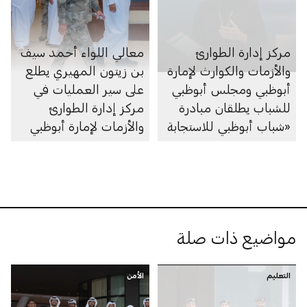
التعليمية التابعة للدائرة
مركز إدارة الطوارئ
معالي اللواء أحمد سيف
والأزمات والكوارث لإمارة
بن زيتون المهيري يطلع
أبوظبي ومجلس أبوظبي
على سير العمليات في
للشباب يطلقان مبادرة
مركز إدارة الطوارئ
«شباب أبوظبي للاستجابة
والأزمات لإمارة أبوظبي
للطوارئ» بهدف تعزيز
الجاهزية
مواضيع ذات صلة
التعليم
الأمن