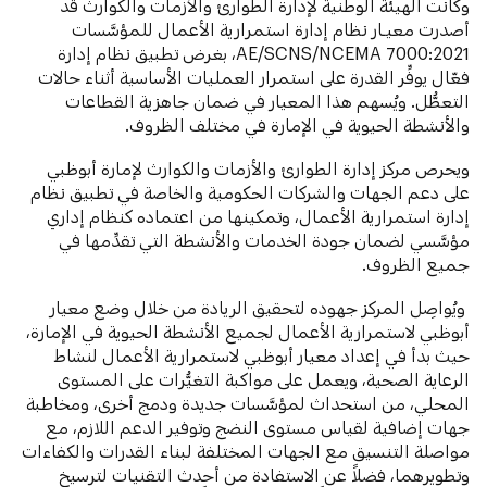
وكانت الهيئة الوطنية لإدارة الطوارئ والأزمات والكوارث قد
أصدرت معيـار نظام إدارة استمرارية الأعمال للمؤسَّسات
AE/SCNS/NCEMA 7000:2021، بغرض تطبيق نظام إدارة
فعّال يوفِّر القدرة على استمرار العمليات الأساسية أثناء حالات
التعطُّل. ويُسهم هذا المعيار في ضمان جاهزية القطاعات
والأنشطة الحيوية في الإمارة في مختلف الظروف.
ويحرص مركز إدارة الطوارئ والأزمات والكوارث لإمارة أبوظبي
على دعم الجهات والشركات الحكومية والخاصة في تطبيق نظام
إدارة استمرارية الأعمال، وتمكينها من اعتماده كنظام إداري
مؤسَّسي لضمان جودة الخدمات والأنشطة التي تقدِّمها في
جميع الظروف.
ويُواصِل المركز جهوده لتحقيق الريادة من خلال وضع معيار
أبوظبي لاستمرارية الأعمال لجميع الأنشطة الحيوية في الإمارة،
حيث بدأ في إعداد معيار أبوظبي لاستمرارية الأعمال لنشاط
الرعاية الصحية، ويعمل على مواكبة التغيُّرات على المستوى
المحلي، من استحداث لمؤسَّسات جديدة ودمج أخرى، ومخاطبة
جهات إضافية لقياس مستوى النضج وتوفير الدعم اللازم، مع
مواصلة التنسيق مع الجهات المختلفة لبناء القدرات والكفاءات
وتطويرهما، فضلاً عن الاستفادة من أحدث التقنيات لترسيخ