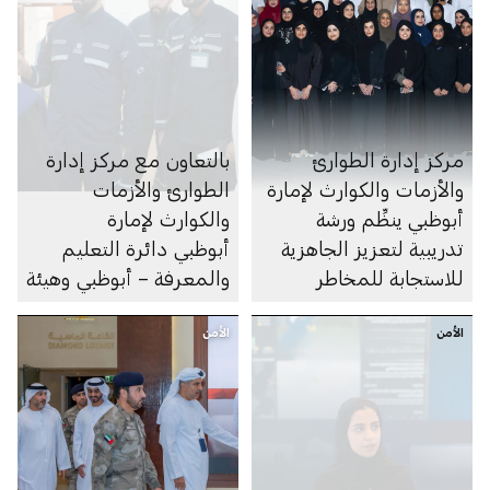
مركز إدارة الطوارئ
بالتعاون مع مركز إدارة
والأزمات والكوارث لإمارة
الطوارئ والأزمات
أبوظبي ينظِّم ورشة
والكوارث لإمارة
تدريبية لتعزيز الجاهزية
أبوظبي دائرة التعليم
للاستجابة للمخاطر
والمعرفة – أبوظبي وهيئة
أبوظبي للدفاع المدني
الأمن
الأمن
تُجريان زيارات تفتيشية
لأكثر من 480 مدرسة
وحضانة لتقييم مستويات
الجاهزية وتعزيز معايير
السلامة في المؤسسات
التعليمية التابعة للدائرة