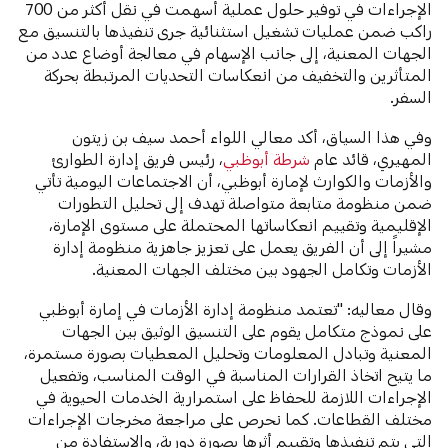
الإجراءات في توفير حلول عملية أسهمت في نقل أكثر من 700
راكب ضمن عمليات تشغيل استثنائية جرى تنفيذها بالتنسيق مع
الجهات المعنية، إلى جانب الإسهام في معالجة أوضاع عدد من
المتأثرين والتخفيف من انعكاسات التحديات المرتبطة بحركة
السفر.
وفي هذا السياق، أكد معالي اللواء أحمد سيف بن زيتون
المهيري، قائد عام
شرطة أبوظبي
، رئيس فريق إدارة الطوارئ
والأزمات والكوارث لإمارة أبوظبي، أن الاجتماعات اليومية تأتي
ضمن منظومة متابعة متواصلة تهدف إلى تحليل التطورات
الإقليمية وتقييم انعكاساتها المحتملة على مستوى الإمارة،
مشيراً إلى أن الفريق يعمل على تعزيز جاهزية منظومة إدارة
الأزمات وتكامل الجهود بين مختلف الجهات المعنية.
وقال معاليه: "تعتمد منظومة إدارة الأزمات في إمارة أبوظبي
على نموذج متكامل يقوم على التنسيق الوثيق بين الجهات
المعنية وتبادل المعلومات وتحليل المعطيات بصورة مستمرة،
ما يتيح اتخاذ القرارات المناسبة في الوقت المناسب، وتفعيل
الإجراءات اللازمة للحفاظ على استمرارية الخدمات الحيوية في
مختلف القطاعات. كما نحرص على مراجعة مخرجات الإجراءات
التي يتم تنفيذها وتقييم أثرها بصورة دورية، والاستفادة من