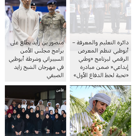
دائرة التعليم والمعرفة –
منصور بن زايد يطلع على
أبوظبي تنظم المعرض
برامج مجلس الأمن
الرقمي لبرنامج «وطني
السيبراني وشرطة أبوظبي
إبداعي« ضمن مبادرة
في مهرجان الشيخ زايد
«تحية لخط الدفاع الأول»
الصيفي
الفن والثقافة
الأمن