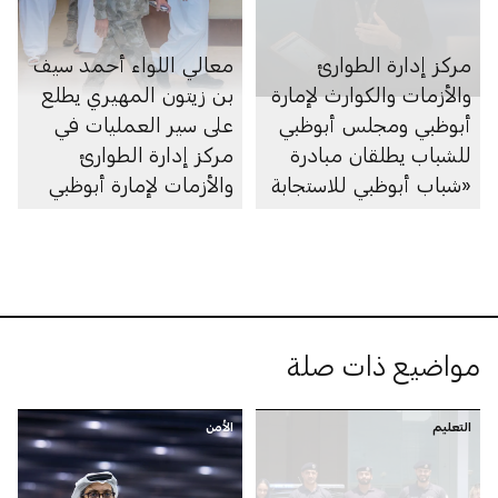
مركز إدارة الطوارئ
معالي اللواء أحمد سيف
والأزمات والكوارث لإمارة
بن زيتون المهيري يطلع
أبوظبي ومجلس أبوظبي
على سير العمليات في
للشباب يطلقان مبادرة
مركز إدارة الطوارئ
«شباب أبوظبي للاستجابة
والأزمات لإمارة أبوظبي
للطوارئ» بهدف تعزيز
الجاهزية
مواضيع ذات صلة
التعليم
الأمن