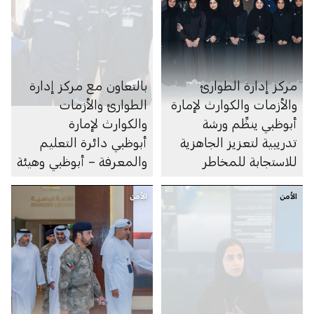
مركز إدارة الطوارئ
بالتعاون مع مركز إدارة
والأزمات والكوارث لإمارة
الطوارئ والأزمات
أبوظبي ينظِّم ورشة
والكوارث لإمارة
تدريبية لتعزيز الجاهزية
أبوظبي دائرة التعليم
للاستجابة للمخاطر
والمعرفة – أبوظبي وهيئة
أبوظبي للدفاع المدني
الأمن
الأمن
تُجريان زيارات تفتيشية
لأكثر من 480 مدرسة
وحضانة لتقييم مستويات
الجاهزية وتعزيز معايير
السلامة في المؤسسات
التعليمية التابعة للدائرة