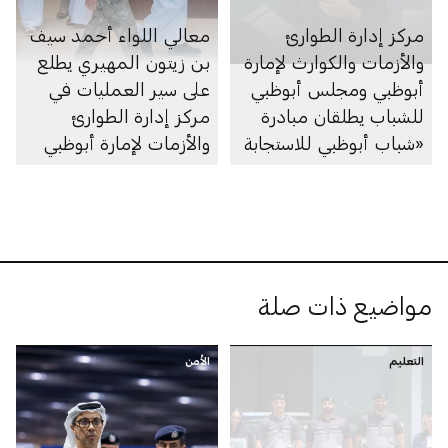
مركز إدارة الطوارئ
معالي اللواء أحمد سيف
والأزمات والكوارث لإمارة
بن زيتون المهيري يطلع
أبوظبي ومجلس أبوظبي
على سير العمليات في
للشباب يطلقان مبادرة
مركز إدارة الطوارئ
«شباب أبوظبي للاستجابة
والأزمات لإمارة أبوظبي
للطوارئ» بهدف تعزيز
الجاهزية
مواضيع ذات صلة
التعليم
الأمن