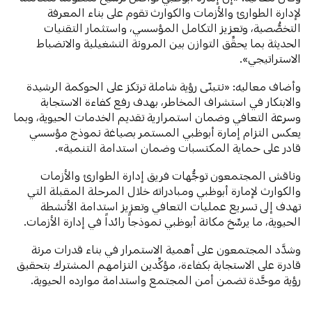
لإدارة الطوارئ والأزمات والكوارث تقوم على بناء المعرفة
التخصُّصية، وتعزيز التكامل المؤسسي، واستثمار التقنيات
الحديثة بما يحقِّق التوازن بين المرونة التشغيلية والانضباط
الاستراتيجي».
وأضاف معاليه: «نتبنّى رؤية شاملة ترتكز على الحوكمة الرشيدة
والابتكار في استشراف المخاطر، بهدف رفع كفاءة الاستجابة
وسرعة التعافي وضمان استمرارية تقديم الخدمات الحيوية، وبما
يعكس التزام إمارة أبوظبي المستمر بصياغة نموذج مؤسسي
قادر على حماية المكتسبات وضمان استدامة التنمية».
وناقش المجتمعون توجُّهات فريق إدارة الطوارئ والأزمات
والكوارث لإمارة أبوظبي ومبادراته خلال المرحلة المقبلة التي
تهدف إلى تسريع عمليات التعافي وتعزيز استدامة الأنشطة
الحيوية، ما يرسِّخ مكانة أبوظبي نموذجاً رائداً في إدارة الأزمات.
وشدَّد المجتمعون على أهمية الاستمرار في بناء قدرات مرنة
قادرة على الاستجابة بكفاءة، مؤكِّدين التزامهم المشترك بتحقيق
رؤية موحَّدة تضمن أمن المجتمع واستدامة موارده الحيوية.