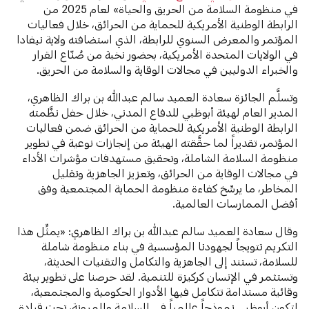
في منظومة السلامة من الحريق والحياة» لعام 2025 من
الرابطة الوطنية الأمريكية للحماية من الحرائق، خلال فعاليات
المؤتمر والمعرض السنوي للرابطة، الذي استضافته ولاية نيفادا
في الولايات المتحدة الأمريكية، بحضور نخبة من صُنّاع القرار
والخبراء الدوليين في مجالات الوقاية والسلامة من الحريق.
وتسلَّم الجائزة سعادة العميد سالم عبدالله بن براك الظاهري،
المدير العام لهيئة أبوظبي للدفاع المدني، خلال حفل نظَّمته
الرابطة الوطنية الأمريكية للحماية من الحرائق ضمن فعاليات
المؤتمر، تقديراً لما حقَّقته الهيئة من إنجازات نوعية في تطوير
منظومة السلامة الشاملة، وتحقيق مستهدفات مؤشرات الأداء
في مجالات الوقاية من الحرائق، وتعزيز الجاهزية وتقليل
المخاطر، ما يرسِّخ كفاءة منظومة الحماية المجتمعية وفق
أفضل الممارسات العالمية.
وقال سعادة العميد سالم عبدالله بن براك الظاهري: «يمثِّل هذا
التكريم تتويجاً لجهودنا المؤسسية في بناء منظومة شاملة
للسلامة، تستند إلى الجاهزية والتكامل والتقنيات الحديثة،
وتستثمر في الإنسان كركيزة للتنمية. لقد حرصنا على تطوير بيئة
وقائية مستدامة تتكامل فيها الأدوار الحكومية والمجتمعية،
لتكون أبوظبي نموذجاً عالمياً في السلامة والمرونة، تحت قيادة