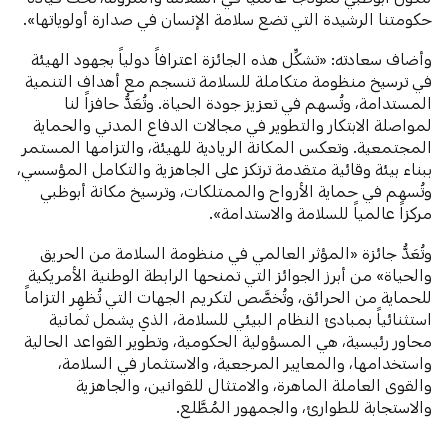
حكومتنا الرشيدة التي تضع سلامة الإنسان في صدارة أولوياتها».
وأضاف سعادته: «تشكِّل هذه الجائزة اعترافاً دولياً بجهود الهيئة
في ترسيخ منظومة متكاملة للسلامة تنسجم مع أهداف التنمية
المستدامة، وتُسهم في تعزيز جودة الحياة. وتُعَدُّ حافزاً لنا
لمواصلة الابتكار والتطوير في مجالات الدفاع المدني والحماية
المجتمعية. وتعكس المكانة الريادية للهيئة، والتزامها المستمر
ببناء بيئة وقائية متقدمة ترتكز على الجاهزية والتكامل المؤسسي،
وتُسهم في حماية الأرواح والممتلكات، وترسيخ مكانة أبوظبي
مركزاً عالمياً للسلامة والاستدامة».
وتُعَدُّ جائزة «المؤثر العالمي في منظومة السلامة من الحريق
والحياة» من أبرز الجوائز التي تمنحها الرابطة الوطنية الأمريكية
للحماية من الحرائق، وتُخصَّص لتكريم الجهات التي تُظهِر التزاماً
استثنائياً بمبادئ النظام البيئي للسلامة، الذي يشمل ثمانية
محاور رئيسية، هي المسؤولية الحكومية، وتطوير القواعد الحالية
واستخدامها، والمعايير المرجعية، والاستثمار في السلامة،
والقوى العاملة الماهرة، والامتثال للقوانين، والجاهزية
والاستجابة للطوارئ، والجمهور المُطَّلع.