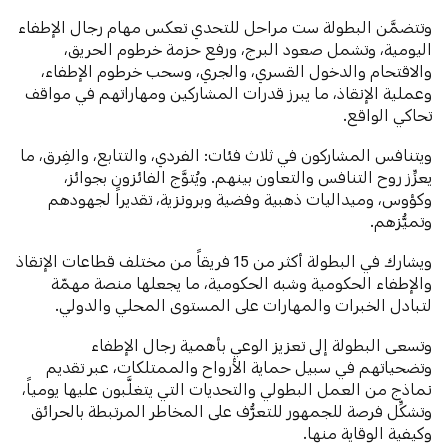
وتتضمَّن البطولة ست مراحل للتحدي تعكس مهام رجال الإطفاء
اليومية، وتشمل صعود البرج، ورفع حزمة خرطوم الحريق،
والاقتحام والدخول القسري، والجري، وسحب خرطوم الإطفاء،
وعملية الإنقاذ، ما يبرز قدرات المشاركين ومهاراتهم في مواقف
تحاكي الواقع.
ويتنافس المشاركون في ثلاث فئات: الفردي، والتتابع، والفِرق، ما
يعزِّز روح التنافس والتعاون بينهم. ويُتوَّج الفائزون بجوائز،
وكؤوس، وميداليات ذهبية وفضية وبرونزية، تقديراً لجهودهم
وتميُّزهم.
ويشارك في البطولة أكثر من 15 فريقاً من مختلف قطاعات الإنقاذ
والإطفاء الحكومية وشبه الحكومية، ما يجعلها منصة مهمّة
لتبادل الخبرات والمهارات على المستوى المحلي والدولي.
وتسعى البطولة إلى تعزيز الوعي بأهمية رجال الإطفاء
وتضحياتهم في سبيل حماية الأرواح والممتلكات، عبر تقديم
نماذج من العمل البطولي والتحديات التي يتغلَّبون عليها يومياً،
وتشكِّل فرصة للجمهور للتعرُّف على المخاطر المرتبطة بالحرائق
وكيفية الوقاية منها.