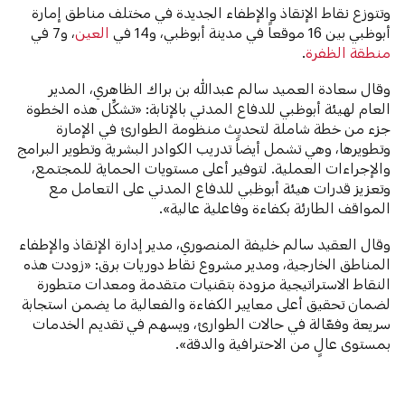
وتتوزع نقاط الإنقاذ والإطفاء الجديدة في مختلف مناطق إمارة
أبوظبي بين 16 موقعاً في مدينة أبوظبي، و14 في
العين
، و7 في
منطقة الظفرة
.
وقال سعادة العميد سالم عبدالله بن براك الظاهري، المدير
العام لهيئة أبوظبي للدفاع المدني بالإنابة: «تشكِّل هذه الخطوة
جزء من خطة شاملة لتحديث منظومة الطوارئ في الإمارة
وتطويرها، وهي تشمل أيضاً تدريب الكوادر البشرية وتطوير البرامج
والإجراءات العملية. لتوفير أعلى مستويات الحماية للمجتمع،
وتعزيز قدرات هيئة أبوظبي للدفاع المدني على التعامل مع
المواقف الطارئة بكفاءة وفاعلية عالية».
وقال العقيد سالم خليفة المنصوري، مدير إدارة الإنقاذ والإطفاء
المناطق الخارجية، ومدير مشروع نقاط دوريات برق: «زودت هذه
النقاط الاستراتيجية مزودة بتقنيات متقدمة ومعدات متطورة
لضمان تحقيق أعلى معايير الكفاءة والفعالية ما يضمن استجابة
سريعة وفعّالة في حالات الطوارئ، ويسهم في تقديم الخدمات
بمستوى عالٍ من الاحترافية والدقة».