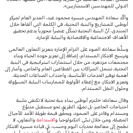
الدولي للمهندسين الاستشاريين».
وأكَّد سعادة المهندس ميسرة محمود عيد، المدير العام لمركز
أبوظبي للمشاريع والبنية التحتية، في الكلمة التي ألقاها خلال
المنتدى، أنَّ البنية التحتية تشكِّل عنصراً محورياً يدعم تحقيق
الأهداف الاجتماعية والاقتصادية والبيئية للإمارة.
وسلَّط سعادته الضوء على التزام الإمارة بتعزيز التعاون العالمي
وترسيخ الابتكار المستدام، إضافةً إلى تعزيز جودة الحياة وبناء
مجتمعات مزدهرة، من خلال استثمارات استراتيجية في البنية
التحتية، تشمل الشراكات بين القطاعين العام والخاص. وأشار إلى
أهمية توفير الخدمات الأساسية، واجتذاب الصناعات الحديثة،
وتعزيز الابتكار، مع إعطاء الأولوية للممارسات البيئية المسؤولة
وحلول النقل المستدام.
وقال سعادته: «تلتزم أبوظبي ببناء بنية تحتية لا تكتفي بتلبية
احتياجات الحاضر، بل تمهِّد الطريق نحو مستقبل متنوِّع
ومستدام وقادر على الصمود، ويحقِّق قيمة طويلة الأمد للأجيال
المقبلة. ومن خلال تبنّي التكنولوجيا و
الاستدامة
والتعاون، لا
نطمح إلى معالجة تحديات اليوم وحسب، بل قيادة مسيرة الابتكار
في البنية التحتية عالمياً. هدفنا أن تكون كلُّ مبادرة حجر أساس