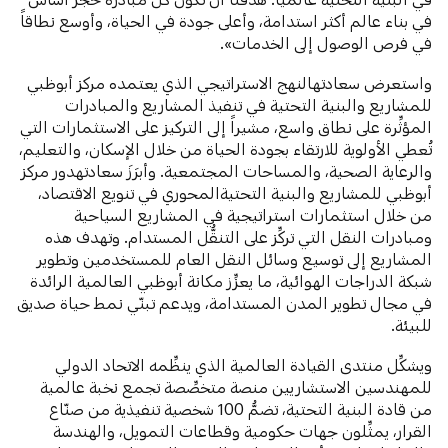
في بناء عالم أكثر استدامة، وأعلى جودة في الحياة، وأوسع نطاقاً
في فرص الوصول إلى الخدمات».
واستعرض سعادتهالنهج الاستراتيجي الذي يعتمده مركز أبوظبي
للمشاريع والبنية التحتية في تنفيذ المشاريع والمبادرات
المؤثِّرة على نطاق واسع، مشيراً إلى التركيز على الاستثمارات التي
تُعطي الأولوية للارتقاء بجودة الحياة من خلال الإسكان، والتعليم،
والرعاية الصحية، والمساحات المجتمعية. وأبرَزَ سعادتهدور مركز
أبوظبي للمشاريع والبنية التحتيةالمحوري في تنويع الاقتصاد،
من خلال استثمارات استراتيجية في المشاريع السياحية
ومبادرات النقل التي تركِّز على التنقُّل المستدام. وتهدف هذه
المشاريع إلى توسيع وسائل النقل العام للمستخدمين وتطوير
شبكة الدراجات الهوائية، ما يعزِّز مكانة أبوظبي العالمية الرائدة
في مجال تطوير المدن المستدامة، ويدعم تبنّي نمط حياة صديق
للبيئة.
ويشكِّل منتدى القيادة العالمية الذي ينظِّمه الاتحاد الدولي
للمهندسين الاستشاريين منصة متخصِّصة تجمع نخبة عالمية
من قادة البنية التحتية، تضمُّ 100 شخصية تنفيذية من صنّاع
القرار، يمثِّلون جهات حكومية وقطاعات التمويل، والهندسة