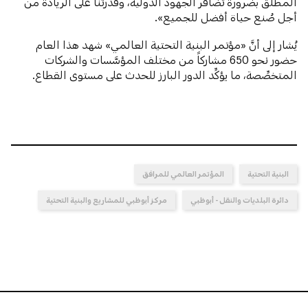
المطلق بضرورة تضافر الجهود الدولية، وقدرتنا على الريادة من
أجل صُنع حياة أفضل للجميع».
يُشار إلى أنَّ «مؤتمر البنية التحتية العالمي» شهد هذا العام
حضور نحو 650 مشاركاً من مختلف المؤسَّسات والشركات
المتخصِّصة، ما يؤكِّد الدور البارز للحدث على مستوى القطاع.
البنية التحتية
المؤتمر العالمي للمرافق
دائرة البلديات والنقل - أبوظبي
مركز أبوظبي للمشاريع والبنية التحتية