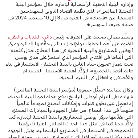
وإدارة البنية التحتية الرأسمالية للإمارة، خلال «مؤتمر البنية
التحتية العالمي»، الذي نظَّمه الاتحاد الدولي للمهندسين
الاستشاريين «فيديك» في الفترة من 8 إلى 10 سبتمبر 2024 في
مدينة جنيف السويسرية.
وسلَّط معالي محمد علي الشرفاء، رئيس
دائرة البلديات والنقل
،
الضوء على أهم الخطوات والإنجازات التي حقَّقتها الدائرة ومركز
أبوظبي للمشاريع والبنية التحتية في هذا القطاع، خلال كلمته
التي ألقاها في افتتاح المؤتمر الذي استمرَّ على مدى يومين
تحت شعار «تحويل حياة الناس بالبنية التحتية - الاستثمار في بناء
عالم أفضل للجميع»، ليؤكِّد أهمية الاستثمار المستدام
والأخلاقي والفعّال في البنية التحتية.
وقال معاليه: «يمثِّل حضورنا (مؤتمر البنية التحتية العالمي)
شهادة على التزام أبوظبي الراسخ بدفع عجلة نمو البنية التحتية،
إذ نعمل على تطوير قدراتنا وإمكاناتنا لنصنع نموذجاً عالمياً
ملهماً في هذا القطاع، من خلال الجهود والمبادرات المميّزة
التي يقدِّمها مركز أبوظبي للمشاريع والبنية التحتية للإمارة، كما
تؤكِّد مشاركتنا في مثل هذا الحدث العالمي اعتزازنا برؤيتنا
الطموحة في الاستثمار في المشاريع الرأسمالية، وتبنّي الجهود
المشتركة لتحقيق أهدافنا الاستراتيجية في تحسين جودة الحياة،