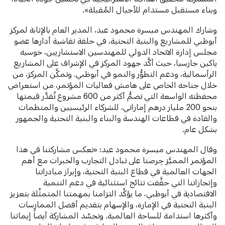
وبناء مستقبل مستدام للأجيال المُقبلة».
وشارك المهندس ميسرة محمود عيد، المدير العام بالإنابة لمركز
أبوظبي للمشاريع والبنية التحتية، في حلقة نقاشية أدارها عضو
مجلس إدارة الاتحاد الدولي للمهندسين الاستشاريين، خوسيه
ياكين جارسيا، حيث أكَّد جهود المركز في الإشراف على المشاريع
الرأسمالية، ودعم التطوُّر والنمو في أبوظبي. وتمكَّن المركز، من
خلال جناحه الخاص على هامش فعاليات المؤتمر، من استعراض
محفظته الواسعة التي تضمُّ أكثر من 600 مشروع تُقدَّر قيمتها
بنحو 200 مليار درهم إماراتي، للشركاء الرئيسيين والمنظمات
والقادة في قطاعات الهندسة والبناء والبنية التحتية والجمهور
بشكل عام.
وقال المهندس ميسرة محمود عيد: «تعكس مشاركتنا في هذا
المؤتمر المميَّز حِرصنا على تبادل التجارب والخبرات مع أهم
الجهات العالمية في قطاع البنية التحتية، وإبراز مبادراتنا
وإنجازاتنا التي حقَّقت نتائج استثنائية في دعم التنمية
الاقتصادية في أبوظبي، ما يؤكِّد التزامنا بمهمتنا المتمثِّلة بتعزيز
البنية التحتية في الإمارة، والإسهام بتقديم أفضل الممارسات
وأكثرها استدامة للساحة العالمية. وتجسِّد المشاركة أيضاً إيماننا