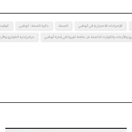
الإجراءات الاحترازية في أبوظبي
الصحة
دائرة الصحة - أبوظبي
كوفيد-19
رئ والأزمات والكوارث الناجمة عن جائحة كورونا في إمارة أبوظبي
مركز إدارة الطوارئ والأز