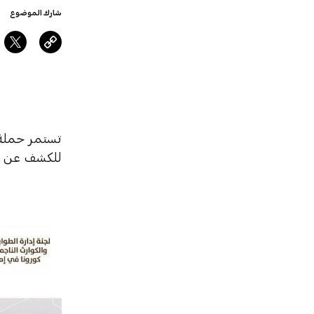
شارك الموضوع
تستمر حملة 
للكشف عن فيروس "كوفيد-19". وتقوم دائر