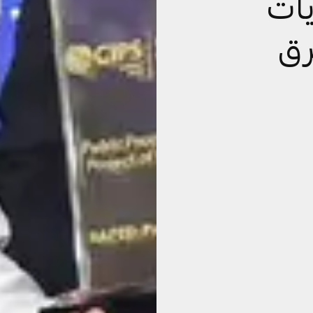
يات
رق