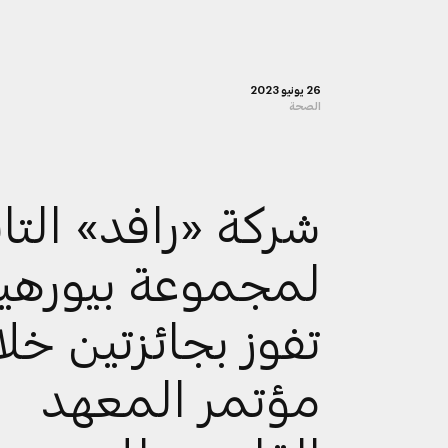
26 يونيو 2023
الصحة
شركة «رافد» التا
لمجموعة بيورهي
تفوز بجائزتين خل
مؤتمر المعهد