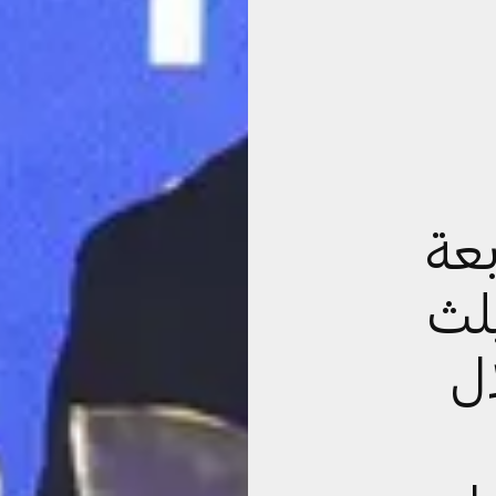
بعة
لث
ال