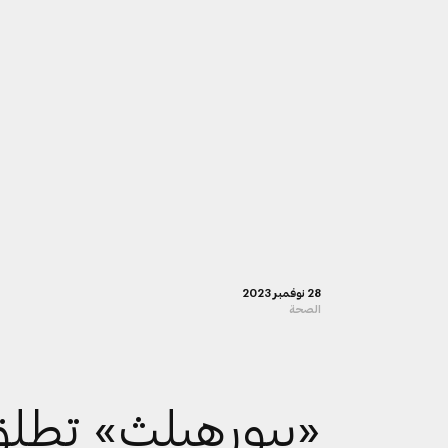
28 نوفمبر 2023
الصحة
«بيورهيلث» تطل