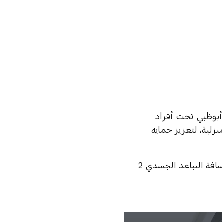
 أبوظبي تحث أفراد
نزلية، لتعزيز حماية
تشمل الإجراءات ارتداء الكمامات والقفازات للعمال والسكان، ومراعاة مسافة التباعد الجسدي 2