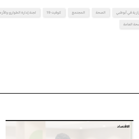
ازية في أبوظبي
الصحة
المجتمع
كوفيد-19
لجنة إدارة الطوارئ والأز
حة العامة
الاقتصاد